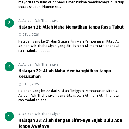
mayoritas muslim di Indonesia merutinkan membacanya di setiap
shalat shubuh. Namun se...
Al Aqidah Ath Thahawiyah
3
Halaqah 21: Allah Maha Mematikan tanpa Rasa Takut
2 Feb, 2026
Halaqah yang ke-21 dari Silsilah ‘Ilmiyyah Pembahasan Kitab Al
Aqidah Ath Thahawiyah yang ditulis oleh Al Imam Ath Thahawi
rahimahullah adal...
Al Aqidah Ath Thahawiyah
4
Halaqah 22: Allah Maha Membangkitkan tanpa
Kesusahan
3 Feb, 2026
Halaqah yang ke-22 dari Silsilah ‘Ilmiyyah Pembahasan Kitab Al
Aqidah Ath Thahawiyah yang ditulis oleh Al Imam Ath Thahawi
rahimahullah adal...
Al Aqidah Ath Thahawiyah
5
Halaqah 23: Allah dengan Sifat-Nya Sejak Dulu Ada
tanpa Awalnya