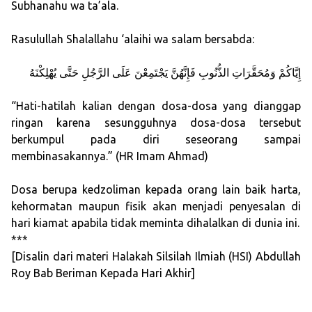
Subhanahu wa ta’ala.
Rasulullah Shalallahu ‘alaihi wa salam bersabda:
ﺇِﻳَّﺎﻛُﻢْ ﻭَﻣُﺤَﻘَّﺮَﺍﺕِ ﺍﻟﺬُّﻧُﻮﺏِ ﻓَﺈِﻧَّﻬُﻦَّ ﻳَﺠْﺘَﻤِﻌْﻦَ ﻋَﻠَﻰ ﺍﻟﺮَّﺟُﻞِ ﺣَﺘَّﻰ ﻳُﻬْﻠِﻜْﻨَﻪُ
“Hati-hatilah kalian dengan dosa-dosa yang dianggap
ringan karena sesungguhnya dosa-dosa tersebut
berkumpul pada diri seseorang sampai
membinasakannya.” (HR Imam Ahmad)
Dosa berupa kedzoliman kepada orang lain baik harta,
kehormatan maupun fisik akan menjadi penyesalan di
hari kiamat apabila tidak meminta dihalalkan di dunia ini.
***
[Disalin dari materi Halakah Silsilah Ilmiah (HSI) Abdullah
Roy Bab Beriman Kepada Hari Akhir]