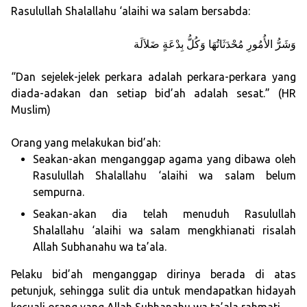
Rasulullah Shalallahu ‘alaihi wa salam bersabda:
ﻭَﺷَﺮُّ ﺍﻷُﻣُﻮﺭِ ﻣُﺤْﺪَﺛَﺎﺗُﻬَﺎ ﻭَﻛُﻞُّ ﺑِﺪْﻋَﺔٍ ﺿَﻼَﻟَﺔ
“Dan sejelek-jelek perkara adalah perkara-perkara yang
diada-adakan dan setiap bid’ah adalah sesat.” (HR
Muslim)
Orang yang melakukan bid’ah:
Seakan-akan menganggap agama yang dibawa oleh
Rasulullah Shalallahu ‘alaihi wa salam belum
sempurna.
Seakan-akan dia telah menuduh Rasulullah
Shalallahu ‘alaihi wa salam mengkhianati risalah
Allah Subhanahu wa ta’ala.
Pelaku bid’ah menganggap dirinya berada di atas
petunjuk, sehingga sulit dia untuk mendapatkan hidayah