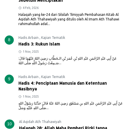
Sebelum Menciptakan
4 Feb, 2026
Halaqah yang ke-24 dari Silsilah ‘Ilmiyyah Pembahasan Kitab Al
Aqidah Ath Thahawiyah yang ditulis oleh Al Imam Ath Thahawi
rahimahullah adal...
Hadis Arbain
,
Kajian Tematik
8
Hadis 3: Rukun Islam
1 Nov, 2025
عَنْ أَبِي عَبْدِ الرَّحْمَنِ عَبْدِ اللهِ بْنِ عُمَرَ بْنِ الـخَطَّابِ رَضِيَ اللهُ عَنْهُمَا قَالَ:
سَـمِعْتُ رَسُولُ اللَّهِ صَلَّى اللهُ...
Hadis Arbain
,
Kajian Tematik
9
Hadis 4: Penciptaan Manusia dan Ketentuan
Nasibnya
1 Nov, 2025
عَنْ أَبِي عَبْدِ الرَّحْمَنِ عَبْدِ اللهِ بنِ مَسْعُوْدٍ رَضِيَ اللهُ عَنْهُ قَالَ: حَدَّثَنَا رَسُوْلُ اللهِ
صَلَّى اللهِ عَلَيْهِ وَسَلَّ...
Al Aqidah Ath Thahawiyah
10
Halaqah 20: Allah Maha Pemberi Rizki tanpa