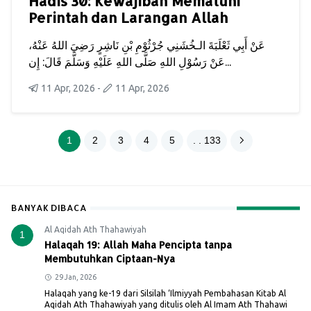
Hadis 30: Kewajiban Mematuhi
Perintah dan Larangan Allah
عَنْ أَبِي ثَعْلَبَةَ الـخُشَنِي جُرْثُوْمِ بْنِ نَاشِرٍ رَضِيَ اللهُ عَنْهُ،
عَنْ رَسُوْلِ اللهِ صَلَّى اللهِ عَلَيْهِ وَسَلَّمَ قَالَ: إِن...
11 Apr, 2026
-
11 Apr, 2026
1
2
3
4
5
. . 133
BANYAK DIBACA
Al Aqidah Ath Thahawiyah
1
Halaqah 19: Allah Maha Pencipta tanpa
Membutuhkan Ciptaan-Nya
29 Jan, 2026
Halaqah yang ke-19 dari Silsilah ‘Ilmiyyah Pembahasan Kitab Al
Aqidah Ath Thahawiyah yang ditulis oleh Al Imam Ath Thahawi