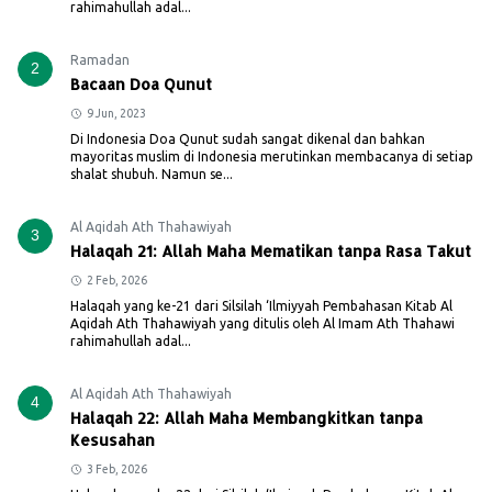
rahimahullah adal...
Ramadan
2
Bacaan Doa Qunut
9 Jun, 2023
Di Indonesia Doa Qunut sudah sangat dikenal dan bahkan
mayoritas muslim di Indonesia merutinkan membacanya di setiap
shalat shubuh. Namun se...
Al Aqidah Ath Thahawiyah
3
Halaqah 21: Allah Maha Mematikan tanpa Rasa Takut
2 Feb, 2026
Halaqah yang ke-21 dari Silsilah ‘Ilmiyyah Pembahasan Kitab Al
Aqidah Ath Thahawiyah yang ditulis oleh Al Imam Ath Thahawi
rahimahullah adal...
Al Aqidah Ath Thahawiyah
4
Halaqah 22: Allah Maha Membangkitkan tanpa
Kesusahan
3 Feb, 2026