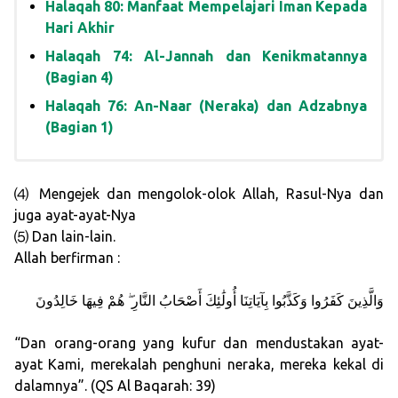
Halaqah 80: Manfaat Mempelajari Iman Kepada
Hari Akhir
Halaqah 74: Al-Jannah dan Kenikmatannya
(Bagian 4)
Halaqah 76: An-Naar (Neraka) dan Adzabnya
(Bagian 1)
⑷ Mengejek dan mengolok-olok Allah, Rasul-Nya dan
juga ayat-ayat-Nya
⑸ Dan lain-lain.
Allah berfirman :
ﻭَﺍﻟَّﺬِﻳﻦَ ﻛَﻔَﺮُﻭﺍ ﻭَﻛَﺬَّﺑُﻮﺍ ﺑِﺂﻳَﺎﺗِﻨَﺎ ﺃُﻭﻟَٰﺌِﻚَ ﺃَﺻْﺤَﺎﺏُ ﺍﻟﻨَّﺎﺭِ ۖ ﻫُﻢْ ﻓِﻴﻬَﺎ ﺧَﺎﻟِﺪُﻭﻥَ
“Dan orang-orang yang kufur dan mendustakan ayat-
ayat Kami, merekalah penghuni neraka, mereka kekal di
dalamnya”. (QS Al Baqarah: 39)