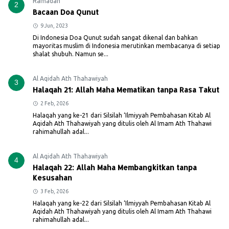
Ramadan
2
Bacaan Doa Qunut
9 Jun, 2023
Di Indonesia Doa Qunut sudah sangat dikenal dan bahkan
mayoritas muslim di Indonesia merutinkan membacanya di setiap
shalat shubuh. Namun se...
Al Aqidah Ath Thahawiyah
3
Halaqah 21: Allah Maha Mematikan tanpa Rasa Takut
2 Feb, 2026
Halaqah yang ke-21 dari Silsilah ‘Ilmiyyah Pembahasan Kitab Al
Aqidah Ath Thahawiyah yang ditulis oleh Al Imam Ath Thahawi
rahimahullah adal...
Al Aqidah Ath Thahawiyah
4
Halaqah 22: Allah Maha Membangkitkan tanpa
Kesusahan
3 Feb, 2026
Halaqah yang ke-22 dari Silsilah ‘Ilmiyyah Pembahasan Kitab Al
Aqidah Ath Thahawiyah yang ditulis oleh Al Imam Ath Thahawi
rahimahullah adal...