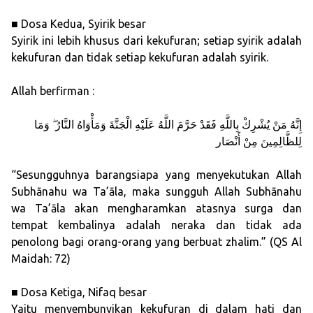
■ Dosa Kedua, Syirik besar
Syirik ini lebih khusus dari kekufuran; setiap syirik adalah
kekufuran dan tidak setiap kekufuran adalah syirik.
Allah berfirman :
ﺇِﻧَّﻪُ ﻣَﻦْ ﻳُﺸْﺮِﻙْ ﺑِﺎﻟﻠَّﻪِ ﻓَﻘَﺪْ ﺣَﺮَّﻡَ ﺍﻟﻠَّﻪُ ﻋَﻠَﻴْﻪِ ﺍﻟْﺠَﻨَّﺔَ ﻭَﻣَﺄْﻭَﺍﻩُ ﺍﻟﻨَّﺎﺭُ ۖ ﻭَﻣَﺎ
ﻟِﻠﻈَّﺎﻟِﻤِﻴﻦَ ﻣِﻦْ ﺃَﻧْﺼَﺎﺭ
“Sesungguhnya barangsiapa yang menyekutukan Allah
Subhānahu wa Ta’āla, maka sungguh Allah Subhānahu
wa Ta’āla akan mengharamkan atasnya surga dan
tempat kembalinya adalah neraka dan tidak ada
penolong bagi orang-orang yang berbuat zhalim.” (QS Al
Maidah: 72)
■ Dosa Ketiga, Nifaq besar
Yaitu menyembunyikan kekufuran di dalam hati dan