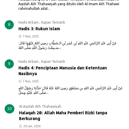
Aqidah Ath Thahawiyah yang ditulis oleh Al Imam Ath Thahawi
rahimahullah adal...
Hadis Arbain
,
Kajian Tematik
8
Hadis 3: Rukun Islam
1 Nov, 2025
عَنْ أَبِي عَبْدِ الرَّحْمَنِ عَبْدِ اللهِ بْنِ عُمَرَ بْنِ الـخَطَّابِ رَضِيَ اللهُ عَنْهُمَا قَالَ:
سَـمِعْتُ رَسُولُ اللَّهِ صَلَّى اللهُ...
Hadis Arbain
,
Kajian Tematik
9
Hadis 4: Penciptaan Manusia dan Ketentuan
Nasibnya
1 Nov, 2025
عَنْ أَبِي عَبْدِ الرَّحْمَنِ عَبْدِ اللهِ بنِ مَسْعُوْدٍ رَضِيَ اللهُ عَنْهُ قَالَ: حَدَّثَنَا رَسُوْلُ اللهِ
صَلَّى اللهِ عَلَيْهِ وَسَلَّ...
Al Aqidah Ath Thahawiyah
10
Halaqah 20: Allah Maha Pemberi Rizki tanpa
Berkurang
29 Jan, 2026