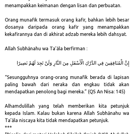
menampakkan keimanan dengan lisan dan perbuatan.
Orang munafik termasuk orang kafir, bahkan lebih besar
dosanya daripada orang kafir yang menampakkan
kekafirannya dan di akhirat adzab mereka lebih dahsyat.
Allah Subhānahu wa Ta’āla berfirman :
ﺇِﻥَّ ﺍﻟْﻤُﻨَﺎﻓِﻘِﻴﻦَ ﻓِﻲ ﺍﻟﺪَّﺭْﻙِ ﺍﻟْﺄَﺳْﻔَﻞِ ﻣِﻦَ ﺍﻟﻨَّﺎﺭِ ﻭَﻟَﻦْ ﺗَﺠِﺪَ ﻟَﻬُﻢْ ﻧَﺼِﻴﺮًﺍ
“Sesungguhnya orang-orang munafik berada di lapisan
paling bawah dari neraka dan engkau tidak akan
mendapatkan penolong bagi mereka.” (QS An Nisa: 145)
Alhamdulillah yang telah memberikan kita petunjuk
kepada Islam. Kalau bukan karena Allah Subhānahu wa
Ta’āla niscaya kita tidak mendapatkan petunjuk.
***