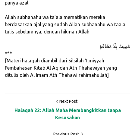
punya azal.
Allah subhanahu wa ta’ala mematikan mereka
berdasarkan ajal yang sudah Allah subhanahu wa taala
tulis sebelumnya, dengan hikmah Allah
مُمِيتٌ بِلَا مَخَافَةٍ
***
[Materi halaqah diambil dari Silsilah ‘Ilmiyyah
Pembahasan Kitab Al Aqidah Ath Thahawiyah yang
ditulis oleh Al Imam Ath Thahawi rahimahullah]
Next Post
Halaqah 22: Allah Maha Membangkitkan tanpa
Kesusahan
Previous Post