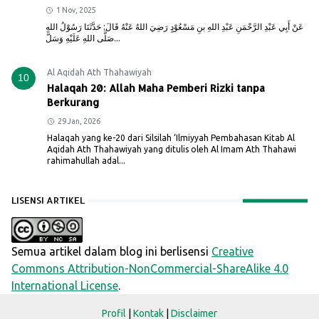
1 Nov, 2025
عَنْ أَبِي عَبْدِ الرَّحْمَنِ عَبْدِ اللهِ بنِ مَسْعُوْدٍ رَضِيَ اللهُ عَنْهُ قَالَ: حَدَّثَنَا رَسُوْلُ اللهِ
صَلَّى اللهِ عَلَيْهِ وَسَلَّ...
Al Aqidah Ath Thahawiyah
10
Halaqah 20: Allah Maha Pemberi Rizki tanpa
Berkurang
29 Jan, 2026
Halaqah yang ke-20 dari Silsilah ‘Ilmiyyah Pembahasan Kitab Al
Aqidah Ath Thahawiyah yang ditulis oleh Al Imam Ath Thahawi
rahimahullah adal...
LISENSI ARTIKEL
Semua artikel dalam blog ini berlisensi
Creative
Commons Attribution-NonCommercial-ShareAlike 4.0
International License
.
Profil
|
Kontak
|
Disclaimer