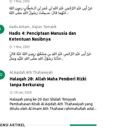
1 Nov, 2025
عَنْ أَبِي عَبْدِ الرَّحْمَنِ عَبْدِ اللهِ بْنِ عُمَرَ بْنِ الـخَطَّابِ رَضِيَ اللهُ
عَنْهُمَا قَالَ: سَـمِعْتُ رَسُولُ اللَّهِ صَلَّى اللهُ...
Hadis Arbain
,
Kajian Tematik
9
Hadis 4: Penciptaan Manusia dan
Ketentuan Nasibnya
1 Nov, 2025
عَنْ أَبِي عَبْدِ الرَّحْمَنِ عَبْدِ اللهِ بنِ مَسْعُوْدٍ رَضِيَ اللهُ عَنْهُ قَالَ:
حَدَّثَنَا رَسُوْلُ اللهِ صَلَّى اللهِ عَلَيْهِ وَسَلَّ...
Al Aqidah Ath Thahawiyah
0
Halaqah 20: Allah Maha Pemberi Rizki
tanpa Berkurang
29 Jan, 2026
Halaqah yang ke-20 dari Silsilah ‘Ilmiyyah
Pembahasan Kitab Al Aqidah Ath Thahawiyah yang
ditulis oleh Al Imam Ath Thahawi rahimahullah adal...
SENSI ARTIKEL