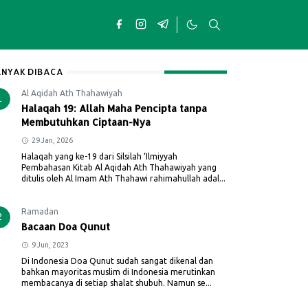
NYAK DIBACA
Al Aqidah Ath Thahawiyah
1
Halaqah 19: Allah Maha Pencipta tanpa
Membutuhkan Ciptaan-Nya
29 Jan, 2026
Halaqah yang ke-19 dari Silsilah ‘Ilmiyyah
Pembahasan Kitab Al Aqidah Ath Thahawiyah yang
ditulis oleh Al Imam Ath Thahawi rahimahullah adal...
Ramadan
2
Bacaan Doa Qunut
9 Jun, 2023
Di Indonesia Doa Qunut sudah sangat dikenal dan
bahkan mayoritas muslim di Indonesia merutinkan
membacanya di setiap shalat shubuh. Namun se...