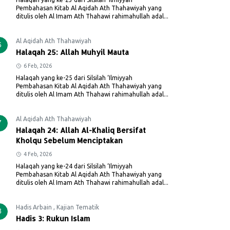
Pembahasan Kitab Al Aqidah Ath Thahawiyah yang
ditulis oleh Al Imam Ath Thahawi rahimahullah adal...
Al Aqidah Ath Thahawiyah
6
Halaqah 25: Allah Muhyil Mauta
6 Feb, 2026
Halaqah yang ke-25 dari Silsilah ‘Ilmiyyah
Pembahasan Kitab Al Aqidah Ath Thahawiyah yang
ditulis oleh Al Imam Ath Thahawi rahimahullah adal...
Al Aqidah Ath Thahawiyah
7
Halaqah 24: Allah Al-Khaliq Bersifat
Kholqu Sebelum Menciptakan
4 Feb, 2026
Halaqah yang ke-24 dari Silsilah ‘Ilmiyyah
Pembahasan Kitab Al Aqidah Ath Thahawiyah yang
ditulis oleh Al Imam Ath Thahawi rahimahullah adal...
Hadis Arbain
,
Kajian Tematik
8
Hadis 3: Rukun Islam