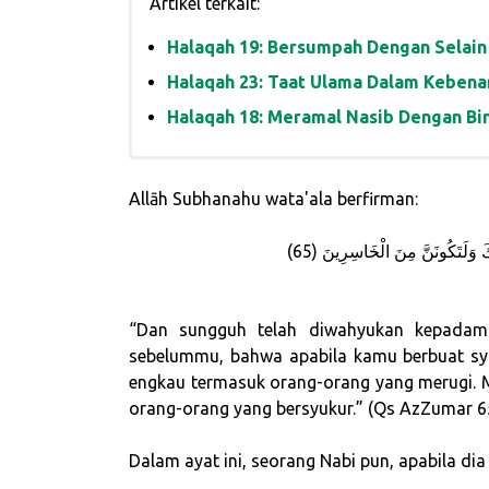
Artikel terkait:
Halaqah 19: Bersumpah Dengan Selain
Halaqah 23: Taat Ulama Dalam Kebena
Halaqah 18: Meramal Nasib Dengan Bi
Allāh
Subhanahu wata'ala
berfirman:
َ وَلَتَكُونَنَّ مِنَ الْخَاسِرِينَ (65
“Dan sungguh telah diwahyukan kepadam
sebelummu, bahwa apabila kamu berbuat syi
engkau termasuk orang-orang yang merugi. M
orang-orang yang bersyukur.” (Qs AzZumar 6
Dalam ayat ini, seorang Nabi pun, apabila dia