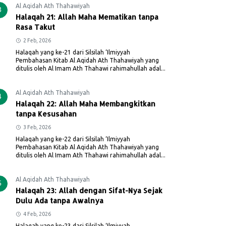
Al Aqidah Ath Thahawiyah
3
Halaqah 21: Allah Maha Mematikan tanpa
Rasa Takut
2 Feb, 2026
Halaqah yang ke-21 dari Silsilah ‘Ilmiyyah
Pembahasan Kitab Al Aqidah Ath Thahawiyah yang
ditulis oleh Al Imam Ath Thahawi rahimahullah adal...
Al Aqidah Ath Thahawiyah
4
Halaqah 22: Allah Maha Membangkitkan
tanpa Kesusahan
3 Feb, 2026
Halaqah yang ke-22 dari Silsilah ‘Ilmiyyah
Pembahasan Kitab Al Aqidah Ath Thahawiyah yang
ditulis oleh Al Imam Ath Thahawi rahimahullah adal...
Al Aqidah Ath Thahawiyah
5
Halaqah 23: Allah dengan Sifat-Nya Sejak
Dulu Ada tanpa Awalnya
4 Feb, 2026
Halaqah yang ke-23 dari Silsilah ‘Ilmiyyah