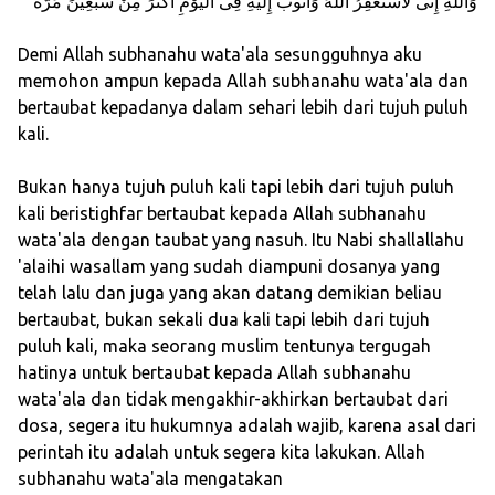
وَاللَّهِ إِنِّى لأَسْتَغْفِرُ اللَّهَ وَأَتُوبُ إِلَيْهِ فِى الْيَوْمِ أَكْثَرَ مِنْ سَبْعِينَ مَرَّةً
Demi Allah subhanahu wata'ala sesungguhnya aku
memohon ampun kepada Allah subhanahu wata'ala dan
bertaubat kepadanya dalam sehari lebih dari tujuh puluh
kali.
Bukan hanya tujuh puluh kali tapi lebih dari tujuh puluh
kali beristighfar bertaubat kepada Allah subhanahu
wata'ala dengan taubat yang nasuh. Itu Nabi shallallahu
'alaihi wasallam yang sudah diampuni dosanya yang
telah lalu dan juga yang akan datang demikian beliau
bertaubat, bukan sekali dua kali tapi lebih dari tujuh
puluh kali, maka seorang muslim tentunya tergugah
hatinya untuk bertaubat kepada Allah subhanahu
wata'ala dan tidak mengakhir-akhirkan bertaubat dari
dosa, segera itu hukumnya adalah wajib, karena asal dari
perintah itu adalah untuk segera kita lakukan. Allah
subhanahu wata'ala mengatakan