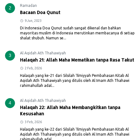
Ramadan
2
Bacaan Doa Qunut
9 Jun, 2023
Di Indonesia Doa Qunut sudah sangat dikenal dan bahkan
mayoritas muslim di Indonesia merutinkan membacanya di setiap
shalat shubuh. Namun se...
Al Aqidah Ath Thahawiyah
3
Halaqah 21: Allah Maha Mematikan tanpa Rasa Takut
2 Feb, 2026
Halaqah yang ke-21 dari Silsilah ‘Ilmiyyah Pembahasan Kitab Al
Aqidah Ath Thahawiyah yang ditulis oleh Al Imam Ath Thahawi
rahimahullah adal...
Al Aqidah Ath Thahawiyah
4
Halaqah 22: Allah Maha Membangkitkan tanpa
Kesusahan
3 Feb, 2026
Halaqah yang ke-22 dari Silsilah ‘Ilmiyyah Pembahasan Kitab Al
Aqidah Ath Thahawiyah yang ditulis oleh Al Imam Ath Thahawi
rahimahullah adal...