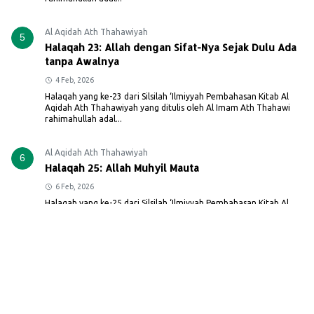
Al Aqidah Ath Thahawiyah
5
Halaqah 23: Allah dengan Sifat-Nya Sejak Dulu Ada
tanpa Awalnya
4 Feb, 2026
Halaqah yang ke-23 dari Silsilah ‘Ilmiyyah Pembahasan Kitab Al
Aqidah Ath Thahawiyah yang ditulis oleh Al Imam Ath Thahawi
rahimahullah adal...
Al Aqidah Ath Thahawiyah
6
Halaqah 25: Allah Muhyil Mauta
6 Feb, 2026
Halaqah yang ke-25 dari Silsilah ‘Ilmiyyah Pembahasan Kitab Al
Aqidah Ath Thahawiyah yang ditulis oleh Al Imam Ath Thahawi
rahimahullah adal...
Al Aqidah Ath Thahawiyah
7
Halaqah 24: Allah Al-Khaliq Bersifat Kholqu
Sebelum Menciptakan
4 Feb, 2026