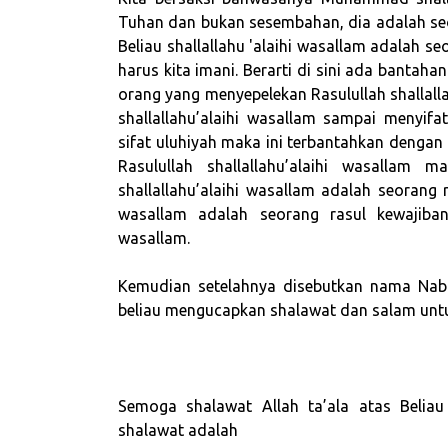
Tuhan dan bukan sesembahan, dia adalah seorang ha
Beliau shallallahu 'alaihi wasallam adalah s
harus kita imani. Berarti di sini ada banta
orang yang menyepelekan Rasulullah shallall
shallallahu’alaihi wasallam sampai menyifat
sifat uluhiyah maka ini terbantahkan dengan وَأَشْهَدُ أَنَّ مُحَمَّدًا عَبْدُهُ. Adapun orang yang menyepelekan
Rasulullah shallallahu’alaihi wasallam maka ini terb
shallallahu’alaihi wasallam adalah seorang ra
wasallam adalah seorang rasul kewajiban 
wasallam.
Kemudian setelahnya disebutkan nama Nabi
beliau mengucapkan shalawat dan salam untuk
Semoga shalawat Allah ta’ala atas Beliau
shalawat adalah