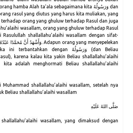
mba Alah ta'ala sebagaimana kita وَرَسُولُهُ dan
eorang rasul yang diutus yang harus kita muliakan, yang
han terhadap orang yang ghuluw terhadap Rasul dan juga
ahu’alaihi wasallam, orang yang ghuluw terhadap Rasul
i Rasulullah shallallahu’alaihi wasallam dengan sifat-
antahkan dengan وَرَسُولُهُ (dan Beliau
sul), karena kalau kita yakin Beliau shallallahu’alaihi
kita adalah menghormati Beliau shallallahu’alaihi
 Muhammad shallallahu’alaihi wasallam, setelah nya
 Beliau shallallahu’alaihi wasallam
صَلَّى اللهُ عَلَيْهِ
 shallallahu’alaihi wasallam, yang dimaksud dengan