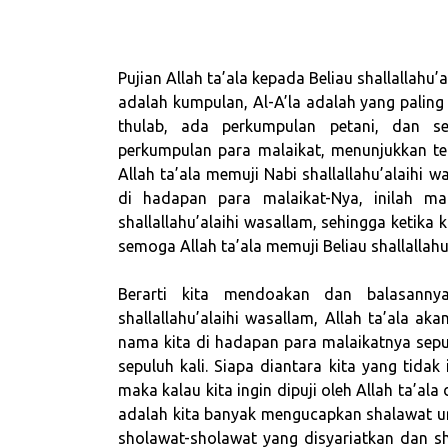
Pujian Allah ta’ala kepada Beliau shallallahu’
adalah kumpulan, Al-A’la adalah yang paling
thulab, ada perkumpulan petani, dan se
perkumpulan para malaikat, menunjukkan t
Allah ta’ala memuji Nabi shallallahu’alaihi w
di hadapan para malaikat-Nya, inilah m
shallallahu’alaihi wasallam, sehingga ketika kita mengatakan  اللهُ عَلَيْهِ
semoga Allah ta’ala memuji Beliau shallallahu
Berarti kita mendoakan dan balasanny
shallallahu’alaihi wasallam, Allah ta’ala ak
nama kita di hadapan para malaikatnya sepu
sepuluh kali. Siapa diantara kita yang tidak
maka kalau kita ingin dipuji oleh Allah ta’al
adalah kita banyak mengucapkan shalawat unt
sholawat-sholawat yang disyariatkan dan sh