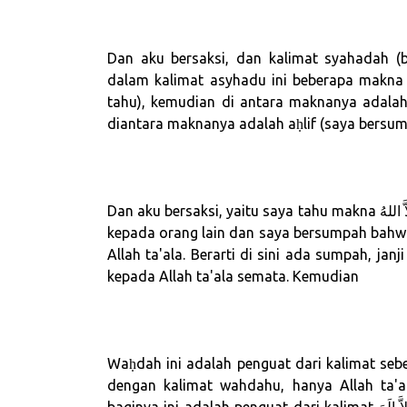
Dan aku bersaksi, dan kalimat syahadah (b
dalam kalimat asyhadu ini beberapa makna 
tahu), kemudian di antara maknanya adala
diantara maknanya adalah aḥlif (saya bersu
Dan aku bersaksi, yaitu saya tahu makna لاَّ إلَهَ إِلاَّ اللهُ dan juga konsekuensinya, dan saya kabarkan ini
kepada orang lain dan saya bersumpah bahw
Allah ta'ala. Berarti di sini ada sumpah, ja
kepada Allah ta'ala semata. Kemudian
Waḥdah ini adalah penguat dari kalimat sebelumnya yaitu إِلاَّ اللهُ, hanya Al
dengan kalimat wahdahu, hanya Allah ta'ala saja. Kemudian jug