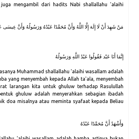
مَنْ شَهِدَ أَنْ لَا إِلَهَ إِلَّا اللَّهُ وَأَنَّ مُحَمَّدًا عَبْدُهُ وَرَسُولُهُ وَأَنَّ عِيسَى عَ
إِنَّمَا أَنَا عَبْد فَقُولُوا عَبْدُ اللَّهِ وَرَسُولُهُ
sanya Muhammad shallallahu 'alaihi wasallam adalah
hamba yang menyembah kepada Allah ta'ala, menyembah
rat larangan kita untuk ghuluw terhadap Rasulullah
a bentuk ghuluw adalah menyerahkan sebagian ibadah
baik doa misalnya atau meminta syafaat kepada Beliau
وَأَشْهَدُ أَنَّ مُحَمَّدًا عَبْدُهُ
llahu 'alaihi wasallam adalah hamba artinya bukan