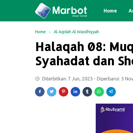
Home
Ar
Home
Al Aqidah Al Wasithiyyah
Halaqah 08: Mu
Syahadat dan Sh
Diterbitkan:
7 Jun, 2023
- Diperbarui:
3 Nov