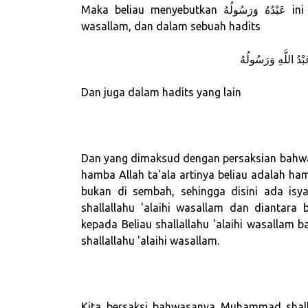
Maka beliau menyebutkan عَبْدُهُ وَرَسُولُهُ ini juga mengambil dari hadits Nabi shallallahu 'alaihi
wasallam, dan dalam sebuah hadits
بْدُ اللَّهِ وَرَسُولُهُ
Dan juga dalam hadits yang lain
Dan yang dimaksud dengan persaksian bahwa
hamba Allah ta'ala artinya beliau adalah 
bukan di sembah, sehingga disini ada isya
shallallahu 'alaihi wasallam dan diantar
kepada Beliau shallallahu 'alaihi wasallam 
shallallahu 'alaihi wasallam.
Kita bersaksi bahwasanya Muhammad shalla