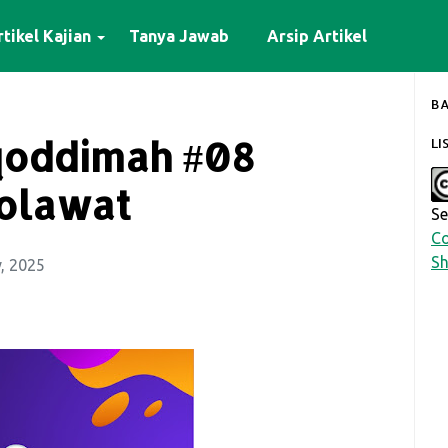
tikel Kajian
Tanya Jawab
Arsip Artikel
BA
qoddimah #08
LI
olawat
Se
Co
Sh
, 2025