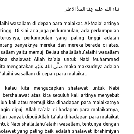
ثناء الله عليه عِنْدَ الملأ الاعلى
alaihi wasallam di depan para malaikat. Al-Mala’ artinya
 tinggi. Di sini ada juga perkumpulan, ada perkumpulan
terusnya, perkumpulan yang paling tinggi adalah
entang banyaknya mereka dan mereka berada di atas.
asallam yaitu memuji Beliau shallallahu’alaihi wasallam
akna shalawat Allah ta’ala untuk Nabi Muhammad
صَلَّى maka maksudnya adalah
’alaihi wasallam di depan para malaikat.
a kalau kita mengucapkan shalawat untuk Nabi
an bershalawat atas kita sepuluh kali artinya menyebut
luh kali atau memuji kita dihadapan para malaikatnya
 ingin dipuji Allah ta’ala di hadapan para malaikatnya,
a dan banyak dipuji Allah ta’ala dihadapan para malaikat
uk Nabi shallallahu’alaihi wasallam, tentunya dengan
olawat yang paling baik adalah shalawat ibrahimiyah