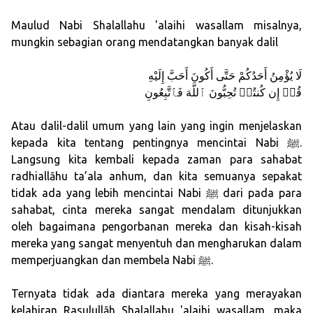
Maulud Nabi Shalallahu 'alaihi wasallam misalnya,
mungkin sebagian orang mendatangkan banyak dalil
لَا يُؤْمِنُ أَحَدُكُمْ حَتَّى أَكُونَ أَحَبَّ إِلَيْهِ
قُلۡ إِن كُنتُمۡ تُحِبُّونَ ٱللَّهَ فَٱتَّبِعُونِ
Atau dalil-dalil umum yang lain yang ingin menjelaskan
kepada kita tentang pentingnya mencintai Nabi ﷺ.
Langsung kita kembali kepada zaman para sahabat
radhiallāhu ta’ala anhum, dan kita semuanya sepakat
tidak ada yang lebih mencintai Nabi ﷺ dari pada para
sahabat, cinta mereka sangat mendalam ditunjukkan
oleh bagaimana pengorbanan mereka dan kisah-kisah
mereka yang sangat menyentuh dan mengharukan dalam
memperjuangkan dan membela Nabi ﷺ.
Ternyata tidak ada diantara mereka yang merayakan
kelahiran Rasulullāh Shalallahu 'alaihi wasallam, maka