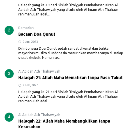
Halaqah yang ke-19 dari Silsilah ‘Ilmiyyah Pembahasan Kitab Al
Aqidah Ath Thahawiyah yang ditulis oleh Al Imam Ath Thahawi
rahimahullah adal...
Ramadan
2
Bacaan Doa Qunut
9 Jun, 2023
Di Indonesia Doa Qunut sudah sangat dikenal dan bahkan
mayoritas muslim di Indonesia merutinkan membacanya di setiap
shalat shubuh. Namun se...
Al Aqidah Ath Thahawiyah
3
Halaqah 21: Allah Maha Mematikan tanpa Rasa Takut
2 Feb, 2026
Halaqah yang ke-21 dari Silsilah ‘Ilmiyyah Pembahasan Kitab Al
Aqidah Ath Thahawiyah yang ditulis oleh Al Imam Ath Thahawi
rahimahullah adal...
Al Aqidah Ath Thahawiyah
4
Halaqah 22: Allah Maha Membangkitkan tanpa
Kesusahan