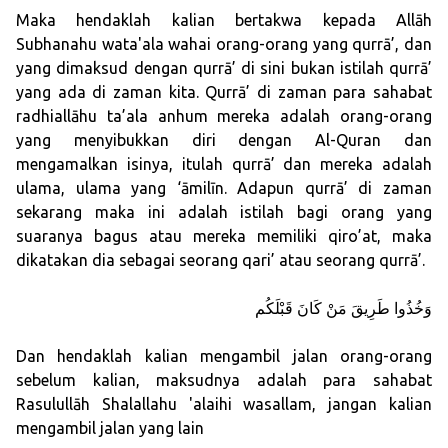
Maka hendaklah kalian bertakwa kepada Allāh
Subhanahu wata'ala wahai orang-orang yang qurrā’, dan
yang dimaksud dengan qurrā’ di sini bukan istilah qurrā’
yang ada di zaman kita. Qurrā’ di zaman para sahabat
radhiallāhu ta’ala anhum mereka adalah orang-orang
yang menyibukkan diri dengan Al-Quran dan
mengamalkan isinya, itulah qurrā’ dan mereka adalah
ulama, ulama yang ‘āmilīn. Adapun qurrā’ di zaman
sekarang maka ini adalah istilah bagi orang yang
suaranya bagus atau mereka memiliki qiro’at, maka
dikatakan dia sebagai seorang qari’ atau seorang qurrā’.
وَخُذُوا طَرِيقَ مَنْ كَانَ قَبْلَكُم
Dan hendaklah kalian mengambil jalan orang-orang
sebelum kalian, maksudnya adalah para sahabat
Rasulullāh Shalallahu 'alaihi wasallam, jangan kalian
mengambil jalan yang lain