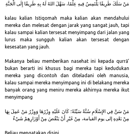
مَنْ سَلَكَ طَرِيقًا يَلْتَمِسُ فِيهِ عِلْمًا، سَهَّلَ اللهُ لَهُ بِهِ طَرِيقًا إِلَى الْجَنَّةِ
kalau kalian Istiqomah maka kalian akan mendahului
mereka dan melesat dengan jarak yang sangat jauh, tapi
kalau sampai kalian tersesat menyimpang dari jalan yang
lurus maka sungguh kalian akan tersesat dengan
kesesatan yang jauh.
Makanya beliau memberikan nasehat ini kepada qurrā’
bukan berarti ini khusus bagi mereka tapi kedudukan
mereka yang dicontoh dan diteladani oleh manusia,
kalau sampai mereka menyimpang ini di belakang mereka
banyak orang yang meniru mereka akhirnya mereka ikut
menyimpang
مَنْ سَنَّ فِي الإِسْلَامِ سُنَّةً سَيِّئَةً؛ كَانَ عَلَيْهِ وِزْرُهَا وَوِزْرُ مَنْ عَمِلَ بِهَا
مِنْ بَعْدِهِ إلى يوم القيامة، مِنْ غَيْرِ أَنْ يَنْقُصَ مِنْ أَوْزَارِهِمْ شَيْءٌ
Beliau mengatakan disini