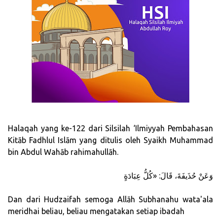
Halaqah yang ke-122 dari Silsilah ‘Ilmiyyah Pembahasan
Kitāb Fadhlul Islām yang ditulis oleh Syaikh Muhammad
bin Abdul Wahāb rahimahullāh.
وَعَنْ حُذَيفَةَ، قَالَ: «كُلُّ عِبَادَةٍ
Dan dari Hudzaifah semoga Allāh Subhanahu wata'ala
meridhai beliau, beliau mengatakan setiap ibadah