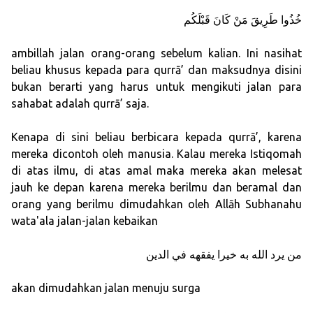
خُذُوا طَرِيقَ مَنْ كَانَ قَبْلَكُم
ambillah jalan orang-orang sebelum kalian. Ini nasihat
beliau khusus kepada para qurrā’ dan maksudnya disini
bukan berarti yang harus untuk mengikuti jalan para
sahabat adalah qurrā’ saja.
Kenapa di sini beliau berbicara kepada qurrā’, karena
mereka dicontoh oleh manusia. Kalau mereka Istiqomah
di atas ilmu, di atas amal maka mereka akan melesat
jauh ke depan karena mereka berilmu dan beramal dan
orang yang berilmu dimudahkan oleh Allāh Subhanahu
wata'ala jalan-jalan kebaikan
من يرد الله به خيرا يفقهه في الدين
akan dimudahkan jalan menuju surga