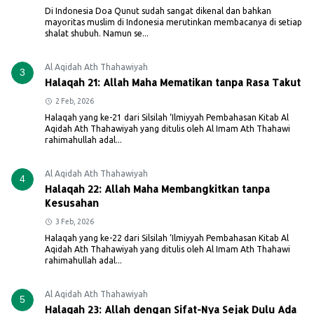
Di Indonesia Doa Qunut sudah sangat dikenal dan bahkan
mayoritas muslim di Indonesia merutinkan membacanya di setiap
shalat shubuh. Namun se...
Al Aqidah Ath Thahawiyah
3
Halaqah 21: Allah Maha Mematikan tanpa Rasa Takut
2 Feb, 2026
Halaqah yang ke-21 dari Silsilah ‘Ilmiyyah Pembahasan Kitab Al
Aqidah Ath Thahawiyah yang ditulis oleh Al Imam Ath Thahawi
rahimahullah adal...
Al Aqidah Ath Thahawiyah
4
Halaqah 22: Allah Maha Membangkitkan tanpa
Kesusahan
3 Feb, 2026
Halaqah yang ke-22 dari Silsilah ‘Ilmiyyah Pembahasan Kitab Al
Aqidah Ath Thahawiyah yang ditulis oleh Al Imam Ath Thahawi
rahimahullah adal...
Al Aqidah Ath Thahawiyah
5
Halaqah 23: Allah dengan Sifat-Nya Sejak Dulu Ada