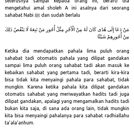
seterusnya sampai kepada orang ini, berarti dia
mengetahui amal sholeh A ini asalnya dari seorang
sahabat Nabi ﷺ dan sudah berlalu
مَنْ دَعَا إِلَى هُدًى كَانَ لَهُ مِنْ الْأَجْرِ مِثْلُ أُجُورِ مَنْ تَبِعَهُ لَا يَنْقُصُ ذَلِكَ
مِنْ أُجُورِهِمْ شَيْئًا
Ketika dia mendapatkan pahala lima puluh orang
sahabat tadi otomatis pahala yang dilipat gandakan
sampai lima puluh orang sahabat tadi akan masuk ke
kebaikan sahabat yang pertama tadi, berarti kira-kira
bisa tidak kita menyaingi pahala para sahabat, tidak
mungkin. Karena ketika pahala kita dilipat gandakan
otomatis sahabat yang meriwayatkan hadits tadi juga
dilipat gandakan, apalagi yang mengamalkan hadits tadi
bukan kita saja, di sana ada orang lain, tidak mungkin
kita bisa menyaingi pahalanya para sahabat radhiallahu
ta’ala’anhum.