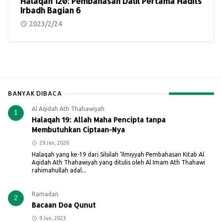
Halaqah 120: Pembahasan Dalil Pertama Hadits
Irbadh Bagian 6
2023/2/24
BANYAK DIBACA
Al Aqidah Ath Thahawiyah
1
Halaqah 19: Allah Maha Pencipta tanpa
Membutuhkan Ciptaan-Nya
29 Jan, 2026
Halaqah yang ke-19 dari Silsilah ‘Ilmiyyah Pembahasan Kitab Al
Aqidah Ath Thahawiyah yang ditulis oleh Al Imam Ath Thahawi
rahimahullah adal...
Ramadan
2
Bacaan Doa Qunut
9 Jun, 2023