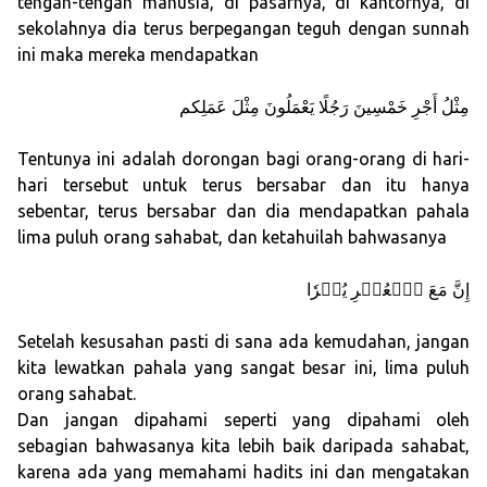
tengah-tengah manusia, di pasarnya, di kantornya, di
sekolahnya dia terus berpegangan teguh dengan sunnah
ini maka mereka mendapatkan
مِثْلُ أَجْرِ خَمْسِينَ رَجُلًا يَعْمَلُونَ مِثْلَ عَمَلِكم
Tentunya ini adalah dorongan bagi orang-orang di hari-
hari tersebut untuk terus bersabar dan itu hanya
sebentar, terus bersabar dan dia mendapatkan pahala
lima puluh orang sahabat, dan ketahuilah bahwasanya
إِنَّ مَعَ ٱلۡعُسۡرِ يُسۡرٗا
Setelah kesusahan pasti di sana ada kemudahan, jangan
kita lewatkan pahala yang sangat besar ini, lima puluh
orang sahabat.
Dan jangan dipahami seperti yang dipahami oleh
sebagian bahwasanya kita lebih baik daripada sahabat,
karena ada yang memahami hadits ini dan mengatakan