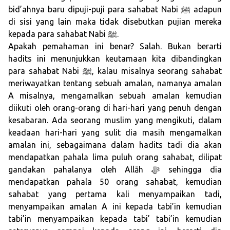
bid’ahnya baru dipuji-puji para sahabat Nabi ﷺ adapun
di sisi yang lain maka tidak disebutkan pujian mereka
kepada para sahabat Nabi ﷺ.
Apakah pemahaman ini benar? Salah. Bukan berarti
hadits ini menunjukkan keutamaan kita dibandingkan
para sahabat Nabi ﷺ, kalau misalnya seorang sahabat
meriwayatkan tentang sebuah amalan, namanya amalan
A misalnya, mengamalkan sebuah amalan kemudian
diikuti oleh orang-orang di hari-hari yang penuh dengan
kesabaran. Ada seorang muslim yang mengikuti, dalam
keadaan hari-hari yang sulit dia masih mengamalkan
amalan ini, sebagaimana dalam hadits tadi dia akan
mendapatkan pahala lima puluh orang sahabat, dilipat
gandakan pahalanya oleh Allāh ﷻ sehingga dia
mendapatkan pahala 50 orang sahabat, kemudian
sahabat yang pertama kali menyampaikan tadi,
menyampaikan amalan A ini kepada tabi’in kemudian
tabi’in menyampaikan kepada tabi’ tabi’in kemudian