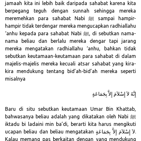
jamaah kita ini lebih baik daripada sahabat karena kita
berpegang teguh dengan sunnah sehingga mereka
meremehkan para sahabat Nabi ﷺ sampai hampir-
hampir tidak terdengar mereka mengucapkan radhiallahu
‘anhu kepada para sahabat Nabi ﷺ, di sebutkan nama-
nama beliau dan berlalu mereka dengar tapi jarang
mereka mengatakan radhiallahu ‘anhu, bahkan tidak
sebutkan keutamaan-keutamaan para sahabat di dalam
majelis-majelis mereka kecuali atsar sahabat yang kira-
kira mendukung tentang bid’ah-bid’ah mereka seperti
misalnya
إِنَّهُ لاَ إِسْلاَمَ إِلاَّ بِجَمَاعَةٍ
Baru di situ sebutkan keutamaan Umar Bin Khattab,
bahwasanya beliau adalah yang dikatakan oleh Nabi ﷺ
iktadu bi ladaini min ba’di, berarti kita harus mengikuti
ucapan beliau dan beliau mengatakan لاَ إِسْلاَمَ إِلاَّ بِجَمَاعَةٍ.
Kalau memang pas berkaitan dengan yang mendukung