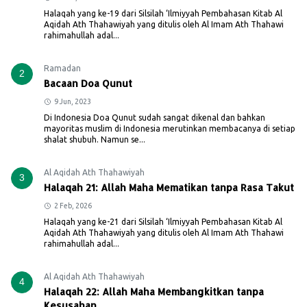
Halaqah yang ke-19 dari Silsilah ‘Ilmiyyah Pembahasan Kitab Al
Aqidah Ath Thahawiyah yang ditulis oleh Al Imam Ath Thahawi
rahimahullah adal...
Ramadan
2
Bacaan Doa Qunut
9 Jun, 2023
Di Indonesia Doa Qunut sudah sangat dikenal dan bahkan
mayoritas muslim di Indonesia merutinkan membacanya di setiap
shalat shubuh. Namun se...
Al Aqidah Ath Thahawiyah
3
Halaqah 21: Allah Maha Mematikan tanpa Rasa Takut
2 Feb, 2026
Halaqah yang ke-21 dari Silsilah ‘Ilmiyyah Pembahasan Kitab Al
Aqidah Ath Thahawiyah yang ditulis oleh Al Imam Ath Thahawi
rahimahullah adal...
Al Aqidah Ath Thahawiyah
4
Halaqah 22: Allah Maha Membangkitkan tanpa
Kesusahan