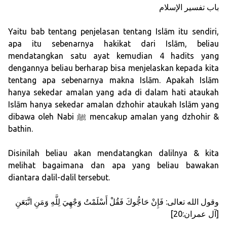
باب تفسير الإسلام
Yaitu bab tentang penjelasan tentang Islām itu sendiri,
apa itu sebenarnya hakikat dari Islām, beliau
mendatangkan satu ayat kemudian 4 hadits yang
dengannya beliau berharap bisa menjelaskan kepada kita
tentang apa sebenarnya makna Islām. Apakah Islām
hanya sekedar amalan yang ada di dalam hati ataukah
Islām hanya sekedar amalan dzhohir ataukah Islām yang
dibawa oleh Nabi ﷺ mencakup amalan yang dzhohir &
bathin.
Disinilah beliau akan mendatangkan dalilnya & kita
melihat bagaimana dan apa yang beliau bawakan
diantara dalil-dalil tersebut.
وقول الله تعالى: فَإِنْ حَاجُّوكَ فَقُلْ أَسْلَمْتُ وَجْهِيَ لِلَّهِ وَمَنِ اتَّبَعَنِ
[آل عمران:20]