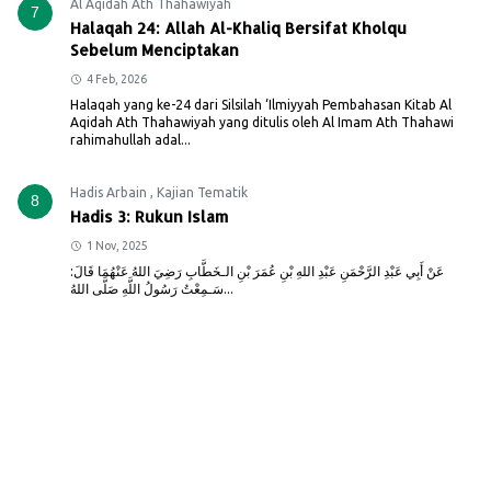
Al Aqidah Ath Thahawiyah
7
Halaqah 24: Allah Al-Khaliq Bersifat Kholqu
Sebelum Menciptakan
4 Feb, 2026
Halaqah yang ke-24 dari Silsilah ‘Ilmiyyah Pembahasan Kitab Al
Aqidah Ath Thahawiyah yang ditulis oleh Al Imam Ath Thahawi
rahimahullah adal...
Hadis Arbain
,
Kajian Tematik
8
Hadis 3: Rukun Islam
1 Nov, 2025
عَنْ أَبِي عَبْدِ الرَّحْمَنِ عَبْدِ اللهِ بْنِ عُمَرَ بْنِ الـخَطَّابِ رَضِيَ اللهُ عَنْهُمَا قَالَ:
سَـمِعْتُ رَسُولُ اللَّهِ صَلَّى اللهُ...
Hadis Arbain
,
Kajian Tematik
9
Hadis 4: Penciptaan Manusia dan Ketentuan
Nasibnya
1 Nov, 2025
عَنْ أَبِي عَبْدِ الرَّحْمَنِ عَبْدِ اللهِ بنِ مَسْعُوْدٍ رَضِيَ اللهُ عَنْهُ قَالَ: حَدَّثَنَا رَسُوْلُ اللهِ
صَلَّى اللهِ عَلَيْهِ وَسَلَّ...