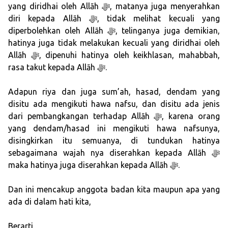
yang diridhai oleh Allāh ﷻ, matanya juga menyerahkan
diri kepada Allāh ﷻ, tidak melihat kecuali yang
diperbolehkan oleh Allāh ﷻ, telinganya juga demikian,
hatinya juga tidak melakukan kecuali yang diridhai oleh
Allāh ﷻ, dipenuhi hatinya oleh keikhlasan, mahabbah,
rasa takut kepada Allāh ﷻ.
Adapun riya dan juga sum’ah, hasad, dendam yang
disitu ada mengikuti hawa nafsu, dan disitu ada jenis
dari pembangkangan terhadap Allāh ﷻ, karena orang
yang dendam/hasad ini mengikuti hawa nafsunya,
disingkirkan itu semuanya, di tundukan hatinya
sebagaimana wajah nya diserahkan kepada Allāh ﷻ
maka hatinya juga diserahkan kepada Allāh ﷻ.
Dan ini mencakup anggota badan kita maupun apa yang
ada di dalam hati kita,
Berarti