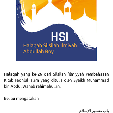
Halaqah yang ke-26 dari Silsilah ‘Ilmiyyah Pembahasan
Kitāb Fadhlul Islām yang ditulis oleh Syaikh Muhammad
bin Abdul Wahāb rahimahullāh.
Beliau mengatakan
باب تفسير الإسلام