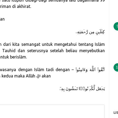
u satu itupun dibagi-bagi semuanya lalu bagaimana 99
ang² beriman di akhirat.
kan
كِفۡلَیۡنِ مِن رَّحۡمَتِهِۦ
an dari kita semangat untuk mengetahui tentang Islām
u Tauhid dan seterusnya setelah beliau menyebutkan
ntuk berislām.
1
Islām tadi dengan – ٱتَّقُوا۟ ٱللَّهَ وَءَامِنُوا۟
بِرَسُولِهِۦ – dengan syahadat yang pertama dan kedua maka Allāh ﷻ akan
َیَجۡعَل لَّكُمۡ نُورࣰا تَمۡشُونَ بِهِۦ
LI