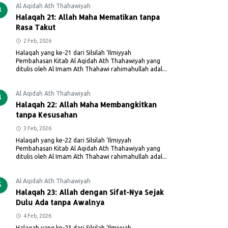
Al Aqidah Ath Thahawiyah
3
Halaqah 21: Allah Maha Mematikan tanpa
Rasa Takut
2 Feb, 2026
Halaqah yang ke-21 dari Silsilah ‘Ilmiyyah
Pembahasan Kitab Al Aqidah Ath Thahawiyah yang
ditulis oleh Al Imam Ath Thahawi rahimahullah adal...
Al Aqidah Ath Thahawiyah
4
Halaqah 22: Allah Maha Membangkitkan
tanpa Kesusahan
3 Feb, 2026
Halaqah yang ke-22 dari Silsilah ‘Ilmiyyah
Pembahasan Kitab Al Aqidah Ath Thahawiyah yang
ditulis oleh Al Imam Ath Thahawi rahimahullah adal...
Al Aqidah Ath Thahawiyah
5
Halaqah 23: Allah dengan Sifat-Nya Sejak
Dulu Ada tanpa Awalnya
4 Feb, 2026
Halaqah yang ke-23 dari Silsilah ‘Ilmiyyah