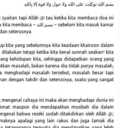
بسم الله توكلت على الله ولا حول وَلا قوة إلا بِاللهِ
au ketika kita membaca doa ini
 dan seterusnya.
up kita yang sebelumnya kita keadaan khairoon dalam
dilakukan tetapi ketika kita kenal sunnah seakan² kita
ang kehidupan kita, sehingga didapatkan orang yang
tkan masalah, bukan karena dia tidak punya masalah,
a menghadapi masalah tersebut, masalah besar tapi
iman dengan takdir dan seterusnya, suatu yang sangat
k mengenal cahaya ini maka akan menghadapi dunia ini
nikmat maupun dia mendapatkan musibah dia dalam
ngenal bahwa rezeki sudah ditakdirkan oleh Allāh ﷻ,
maknya apalagi yang lain rakus dan juga tamak dia
a tetangganya ternyata dia mendapatkan yang lebih