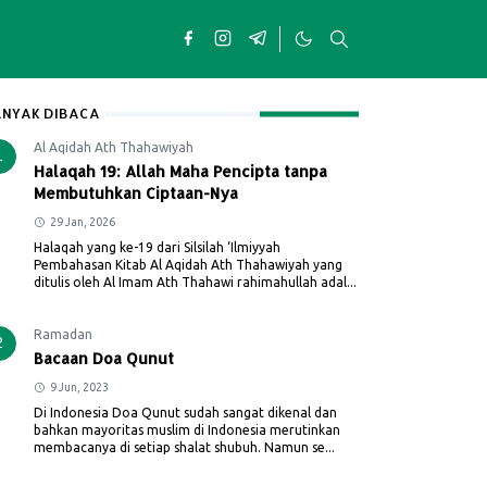
NYAK DIBACA
Al Aqidah Ath Thahawiyah
1
Halaqah 19: Allah Maha Pencipta tanpa
Membutuhkan Ciptaan-Nya
29 Jan, 2026
Halaqah yang ke-19 dari Silsilah ‘Ilmiyyah
Pembahasan Kitab Al Aqidah Ath Thahawiyah yang
ditulis oleh Al Imam Ath Thahawi rahimahullah adal...
Ramadan
2
Bacaan Doa Qunut
9 Jun, 2023
Di Indonesia Doa Qunut sudah sangat dikenal dan
bahkan mayoritas muslim di Indonesia merutinkan
membacanya di setiap shalat shubuh. Namun se...