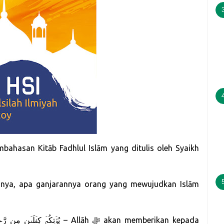
embahasan Kitāb Fadhlul Islām yang ditulis oleh Syaikh