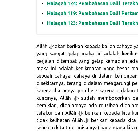
Halaqah 124: Pembahasan Dalil Terakh
Halaqah 119: Pembahasan Dalil Pertam
Halaqah 123: Pembahasan Dalil Terakh
Allāh ﷻ akan berikan kepada kalian cahaya yang dengannya kalian akan berjalan & cahaya di tempat
yang sangat gelap maka ini adalah kenikm
berjalan ditempat yang gelap kemudian ada l
maka ini adalah kenikmatan yang besar maka Allāh ﷻ disini mengumpamakan I
sebuah cahaya, cahaya di dalam kehidupan
disekitarnya, terang didalam mengarungi pe
karena dia punya pondasi² karena didalam 
kuncinya, Allāh ﷻ sudah membocorkan dan sudah memberitahukan kepada kita demikan dan
demikian, didalamnya ada musibah didalamnya ada – ما الحياة الدنيا لعب ولهو
tafakur dan Allāh ﷻ berikan kepada kita kunci²nya untuk menghadapi semuanya ini, musuh yang
tidak kelihatan Allāh ﷻ berikan kepada kita bagaimana menghadapi musuh (Istiadah, Ruqiyah diri
sebelum kita tidur misalnya) bagaimana kit