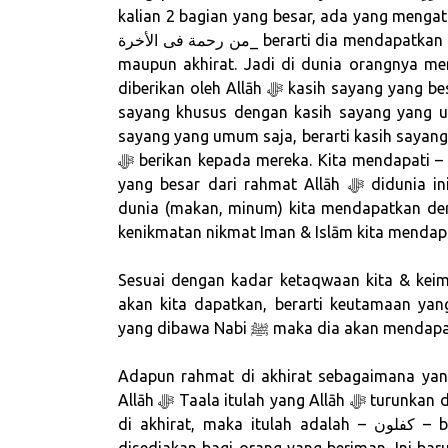
kalian 2 bagian yang besar, ada yang mengatakan _كفلون من رحمة فى الدنيا_ yang pert
من رحمة فى الأخرة_ berarti dia mendapatkan 2 bagian yang besar dari rahmat Allāh ﷻ baik di dunia
maupun akhirat. Jadi di dunia orangnya menj
diberikan oleh Allāh ﷻ kasih sayang yang besar, orang yang beriman maka akan medapatkan kasih
sayang khusus dengan kasih sayang yang 
sayang yang umum saja, berarti kasih sayang Allāh ﷻ berikan kepada kita lebih besar da
ﷻ berikan kepada mereka. Kita mendapati – كفلون من رحمة الله – didunia ini, mendapatkan bagian
yang besar dari rahmat Allāh ﷻ didunia ini, karena kita bukan hanya mendapatkan kenikmatan
dunia (makan, minum) kita mendapatkan dem
kenikmatan nikmat Iman & Islām kita menda
Sesuai dengan kadar ketaqwaan kita & kei
akan kita dapatkan, berarti keutamaan ya
Adapun rahmat di akhirat sebagaimana yan
Allāh ﷻ Taala itulah yang Allāh ﷻ turunkan di dunia, 99 Allāh ﷻ simpan untuk orang² yang beriman
di akhirat, maka itulah adalah – كفلون – bagian yang sangat besar dari rahmat Allāh ﷻ yang