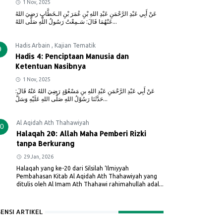
1 Nov, 2025
عَنْ أَبِي عَبْدِ الرَّحْمَنِ عَبْدِ اللهِ بْنِ عُمَرَ بْنِ الـخَطَّابِ رَضِيَ اللهُ
عَنْهُمَا قَالَ: سَـمِعْتُ رَسُولُ اللَّهِ صَلَّى اللهُ...
Hadis Arbain
,
Kajian Tematik
9
Hadis 4: Penciptaan Manusia dan
Ketentuan Nasibnya
1 Nov, 2025
عَنْ أَبِي عَبْدِ الرَّحْمَنِ عَبْدِ اللهِ بنِ مَسْعُوْدٍ رَضِيَ اللهُ عَنْهُ قَالَ:
حَدَّثَنَا رَسُوْلُ اللهِ صَلَّى اللهِ عَلَيْهِ وَسَلَّ...
Al Aqidah Ath Thahawiyah
0
Halaqah 20: Allah Maha Pemberi Rizki
tanpa Berkurang
29 Jan, 2026
Halaqah yang ke-20 dari Silsilah ‘Ilmiyyah
Pembahasan Kitab Al Aqidah Ath Thahawiyah yang
ditulis oleh Al Imam Ath Thahawi rahimahullah adal...
SENSI ARTIKEL