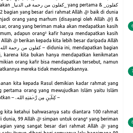
ama & _كفلون
adi orang yang marhum (disayangi oleh Allāh ﷻ) &
umum, adapun orang² kafir hanya mendapatkan kasih
ripada Allāh
ikian orang kafir bisa mendapatkan tersebut, namun
patkannya mereka tidak mendapatkannya.
manan kita kepada Rasul demikian kadar rahmat yang
ng pertama orang yang mewujudkan Islām yaitu Islām
yang dibawa Nabi ﷺ maka dia akan mendapatkan – كِفۡلَیۡنِ مِن رَّحۡمَتِهِ اللهۦ –
g kita ketahui bahwasanya satu diantara 100 rahmat