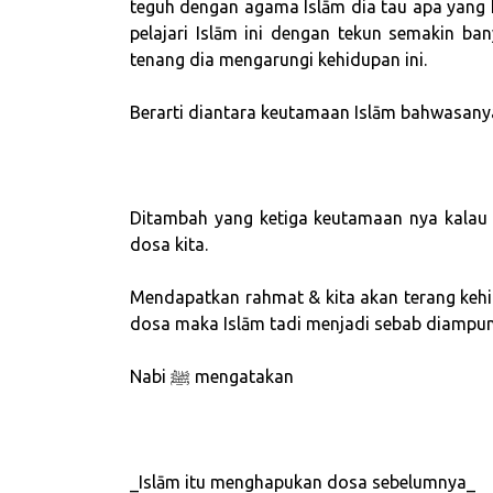
teguh dengan agama Islām dia tau apa yang 
pelajari Islām ini dengan tekun semakin b
tenang dia mengarungi kehidupan ini.
Berarti diantara keutamaan Islām bahwasanya
Ditambah yang ketiga keutamaan nya kalau kita mengi
dosa kita.
Mendapatkan rahmat & kita akan terang kehi
dosa maka Islām tadi menjadi sebab diampun
Nabi ﷺ mengatakan
_Islām itu menghapukan dosa sebelumnya_