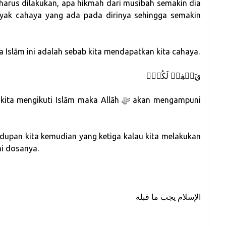
harus dilakukan, apa hikmah dari musibah semakin dia
anyak cahaya yang ada pada dirinya sehingga semakin
 Islām ini adalah sebab kita mendapatkan kita cahaya.
وَیَغۡفِرۡ لَكُمۡۚ
kuti Islām maka Allāh ﷻ akan mengampuni
dupan kita kemudian yang ketiga kalau kita melakukan
i dosanya.
الإسلام يجب ما قبله