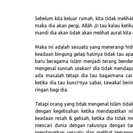
Sebelum kita keluar rumah, kita tidak melihat syaitan tapi Allāh ﷻ t
maka dia akan pergi, Allāh ﷻ tau kalau ketika kita membaca – بسم الله – sebelum kita masuk kamar
mandi dia akan tidak akan melihat aurat kita
Maka ini adalah sesuatu yang menerangi hid
keadaan bingung gelap hatinya tidak tau apa 
baru beragama Islām menjadi terang bender
mengenal sunnah seakan² dia tidak mendapa
ada masalah tetapi dia tau bagaimana car
ketika dia tau kunci²nya sabar, tawakal ber
ringan bagi dia.
Tetapi orang yang tidak mengenal Islām tida
dengan kegelisahan ketika mendapatkan 
keadaan resah & gelisah, ketika dia tidak me
mencari dunia dengan rakusnya dengan ta
mendapatkan sesuatu dan melihat temanny