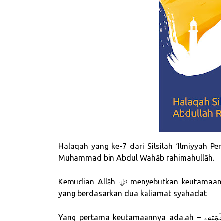
Halaqah yang ke-7 dari Silsilah ‘Ilmiyyah P
Muhammad bin Abdul Wahāb rahimahullāh.
Kemudian Allāh ﷻ menyebutkan keutamaannya, apa ganjarannya orang yang mewujudkan Islām
yang berdasarkan dua kaliamat syahadat
Yang pertama keutamaannya adalah – یُؤۡتِكُمۡ كِفۡلَیۡنِ مِن رَّحۡمَتِهِۦ – Allāh ﷻ akan memberikan kepada