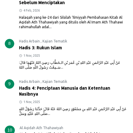
Sebelum Menciptakan
4 Feb, 2026
Halaqah yang ke-24 dari Silsilah ‘Ilmiyyah Pembahasan Kitab Al
Aqidah Ath Thahawiyah yang ditulis oleh Al Imam Ath Thahawi
rahimahullah adal...
Hadis Arbain
,
Kajian Tematik
8
Hadis 3: Rukun Islam
1 Nov, 2025
عَنْ أَبِي عَبْدِ الرَّحْمَنِ عَبْدِ اللهِ بْنِ عُمَرَ بْنِ الـخَطَّابِ رَضِيَ اللهُ عَنْهُمَا قَالَ:
سَـمِعْتُ رَسُولُ اللَّهِ صَلَّى اللهُ...
Hadis Arbain
,
Kajian Tematik
9
Hadis 4: Penciptaan Manusia dan Ketentuan
Nasibnya
1 Nov, 2025
عَنْ أَبِي عَبْدِ الرَّحْمَنِ عَبْدِ اللهِ بنِ مَسْعُوْدٍ رَضِيَ اللهُ عَنْهُ قَالَ: حَدَّثَنَا رَسُوْلُ اللهِ
صَلَّى اللهِ عَلَيْهِ وَسَلَّ...
Al Aqidah Ath Thahawiyah
10