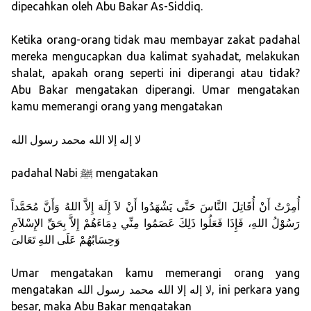
dipecahkan oleh Abu Bakar As-Siddiq.
Ketika orang-orang tidak mau membayar zakat padahal
mereka mengucapkan dua kalimat syahadat, melakukan
shalat, apakah orang seperti ini diperangi atau tidak?
Abu Bakar mengatakan diperangi. Umar mengatakan
kamu memerangi orang yang mengatakan
لا إله إلا الله محمد رسول الله
padahal Nabi ﷺ mengatakan
أُمِرْتُ أَنْ أُقَاتِلَ النَّاسَ حَتَّى يَشْهَدُوا أَنْ لاَ إِلَهَ إِلاَّ اللهُ وَأَنَّ مُحَمَّداً
رَسُوْلُ اللهِ، فَإِذَا فَعَلُوا ذَلِكَ عَصَمُوا مِنِّي دِمَاءَهُمْ إِلاَّ بِحَقِّ الإِسْلاَمِ
وَحِسَابُهُمْ عَلَى اللهِ تَعَالىَ
Umar mengatakan kamu memerangi orang yang
mengatakan لا إله إلا الله محمد رسول الله, ini perkara yang
besar, maka Abu Bakar mengatakan