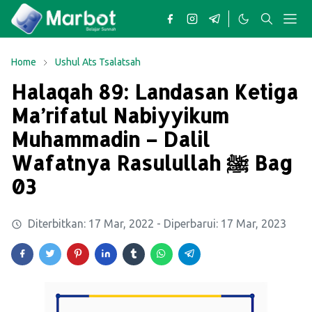
Home
Ushul Ats Tsalatsah
Halaqah 89: Landasan Ketiga
Ma’rifatul Nabiyyikum
Muhammadin – Dalil
Wafatnya Rasulullah ﷺ Bag
03
Diterbitkan:
17 Mar, 2022
- Diperbarui:
17 Mar, 2023