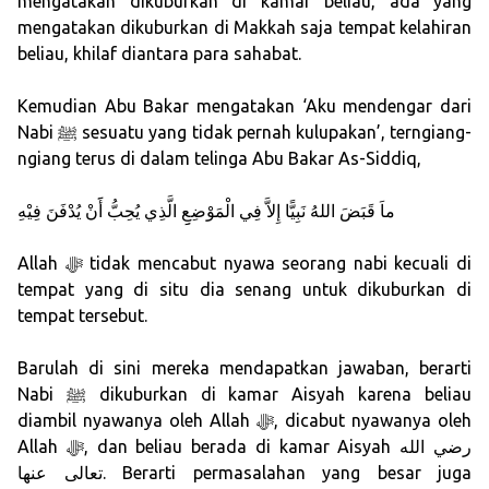
mengatakan dikuburkan di kamar beliau, ada yang
mengatakan dikuburkan di Makkah saja tempat kelahiran
beliau, khilaf diantara para sahabat.
Kemudian Abu Bakar mengatakan ‘Aku mendengar dari
Nabi ﷺ sesuatu yang tidak pernah kulupakan’, terngiang-
ngiang terus di dalam telinga Abu Bakar As-Siddiq,
ماَ قَبَضَ اللهُ نَبِيًّا إِلاَّ فِي الْمَوْضِعِِ الَّذِي يُحِبُّ أََنْ يُدْفَنَ فِيْهِ
Allah ﷻ tidak mencabut nyawa seorang nabi kecuali di
tempat yang di situ dia senang untuk dikuburkan di
tempat tersebut.
Barulah di sini mereka mendapatkan jawaban, berarti
Nabi ﷺ dikuburkan di kamar Aisyah karena beliau
diambil nyawanya oleh Allah ﷻ, dicabut nyawanya oleh
Allah ﷻ, dan beliau berada di kamar Aisyah رضي الله
تعالى عنها. Berarti permasalahan yang besar juga