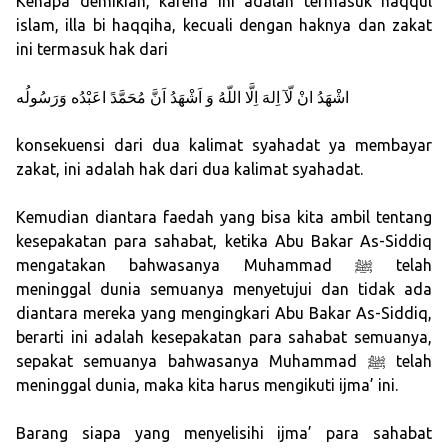
Kenapa demikian, karena ini adalah termasuk haqqul
islam, illa bi haqqiha, kecuali dengan haknya dan zakat
ini termasuk hak dari
اشْهَدُ انْ لّآ اِلهَ اِلَّا اللّهُ وَ اَشْهَدُ اَنَّ مُحَمَّدً اعَبْدُه وَرَسُولُه
konsekuensi dari dua kalimat syahadat ya membayar
zakat, ini adalah hak dari dua kalimat syahadat.
Kemudian diantara faedah yang bisa kita ambil tentang
kesepakatan para sahabat, ketika Abu Bakar As-Siddiq
mengatakan bahwasanya Muhammad ﷺ telah
meninggal dunia semuanya menyetujui dan tidak ada
diantara mereka yang mengingkari Abu Bakar As-Siddiq,
berarti ini adalah kesepakatan para sahabat semuanya,
sepakat semuanya bahwasanya Muhammad ﷺ telah
meninggal dunia, maka kita harus mengikuti ijma’ ini.
Barang siapa yang menyelisihi ijma’ para sahabat