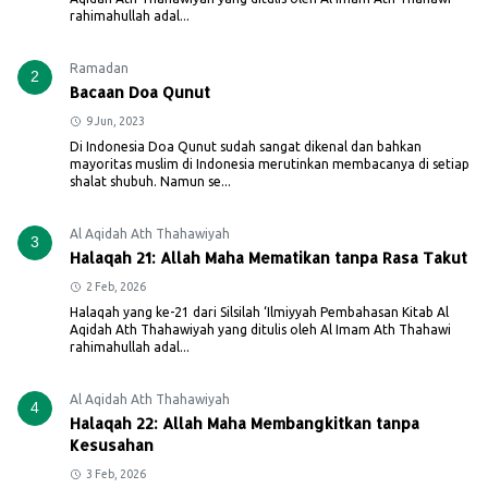
rahimahullah adal...
Ramadan
2
Bacaan Doa Qunut
9 Jun, 2023
Di Indonesia Doa Qunut sudah sangat dikenal dan bahkan
mayoritas muslim di Indonesia merutinkan membacanya di setiap
shalat shubuh. Namun se...
Al Aqidah Ath Thahawiyah
3
Halaqah 21: Allah Maha Mematikan tanpa Rasa Takut
2 Feb, 2026
Halaqah yang ke-21 dari Silsilah ‘Ilmiyyah Pembahasan Kitab Al
Aqidah Ath Thahawiyah yang ditulis oleh Al Imam Ath Thahawi
rahimahullah adal...
Al Aqidah Ath Thahawiyah
4
Halaqah 22: Allah Maha Membangkitkan tanpa
Kesusahan
3 Feb, 2026