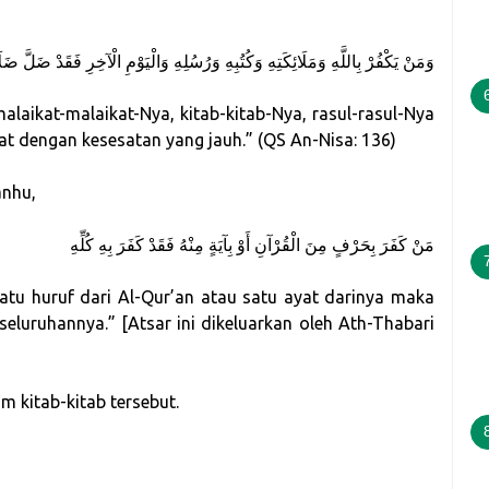
وَمَنْ يَكْفُرْ بِاللَّهِ وَمَلَائِكَتِهِ وَكُتُبِهِ وَرُسُلِهِ وَالْيَوْمِ الْآخِرِ فَقَدْ ضَلَّ ضَلَا
alaikat-malaikat-Nya, kitab-kitab-Nya, rasul-rasul-Nya
sat dengan kesesatan yang jauh.” (QS An-Nisa: 136)
anhu,
مَنْ كَفَرَ بِحَرْفٍ مِنَ الْقُرْآنِ أَوْ بِآيَةٍ مِنْهُ فَقَدْ كَفَرَ بِهِ كُلِّهِ
atu huruf dari Al-Qur’an atau satu ayat darinya maka
seluruhannya.” [Atsar ini dikeluarkan oleh Ath-Thabari
 kitab-kitab tersebut.