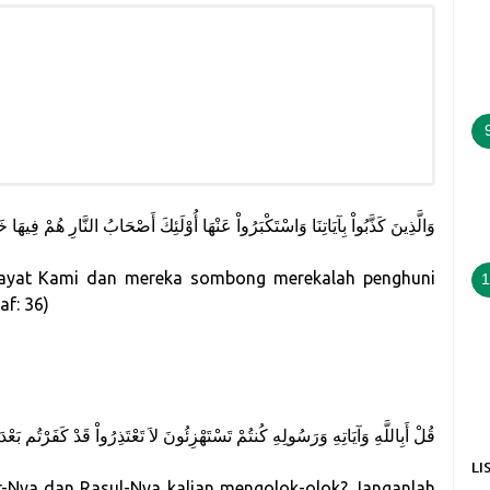
وَالَّذِينَ كَذَّبُواْ بِآيَاتِنَا وَاسْتَكْبَرُواْ عَنْهَا أُوْلَئِكَ أَصْحَابُ النَّارِ هُمْ فِيهَا 
-ayat Kami dan mereka sombong merekalah penghuni
1
af: 36)
قُلْ أَبِاللَّهِ وَآيَاتِهِ وَرَسُولِهِ كُنتُمْ تَسْتَهْزِئُونَ لاَ تَعْتَذِرُواْ قَدْ كَفَرْتُم بَعْدَ
LI
t-Nya dan Rasul-Nya kalian mengolok-olok? Janganlah