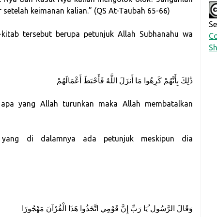
r setelah keimanan kalian.” (QS At-Taubah 65-66)
Se
kitab tersebut berupa petunjuk Allah Subhanahu wa
Co
Sh
ذَٰلِكَ بِأَنَّهُمْ كَرِهُوا مَا أَنزَلَ اللَّهُ فَأَحْبَطَ أَعْمَالَهُمْ
apa yang Allah turunkan maka Allah membatalkan
n yang di dalamnya ada petunjuk meskipun dia
وَقَالَ الرَّسُول ُيَا رَبِّ إِنَّ قَوْمِي اتَّخَذُوا هَذَا الْقُرْآنَ مَهْجُورًا