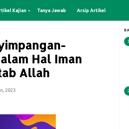
tikel Kajian
Tanya Jawab
Arsip Artikel
BA
nyimpangan-
alam Hal Iman
tab Allah
un, 2023