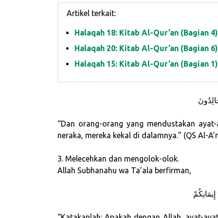
Artikel terkait:
Halaqah 18: Kitab Al-Qur’an (Bagian 4)
Halaqah 20: Kitab Al-Qur’an (Bagian 6)
Halaqah 15: Kitab Al-Qur’an (Bagian 1)
خَالِدُونَ
“Dan orang-orang yang mendustakan ayat
neraka, mereka kekal di dalamnya.” (QS Al-A’r
3. Melecehkan dan mengolok-olok.
Allah Subhanahu wa Ta’ala berfirman,
 إِيمَانِكُمْ
“Katakanlah: Apakah dengan Allah, ayat-aya