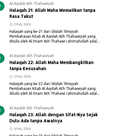
Al Aqidah Ath Thahawiyah
3
Halaqah 21: Allah Maha Mematikan tanpa
Rasa Takut
2 Feb, 2026
Halaqah yang ke-21 dari Silsilah ‘Ilmiyyah
Pembahasan Kitab Al Aqidah Ath Thahawiyah yang
ditulis oleh Al Imam Ath Thahawi rahimahullah adal...
Al Aqidah Ath Thahawiyah
4
Halaqah 22: Allah Maha Membangkitkan
tanpa Kesusahan
3 Feb, 2026
Halaqah yang ke-22 dari Silsilah ‘Ilmiyyah
Pembahasan Kitab Al Aqidah Ath Thahawiyah yang
ditulis oleh Al Imam Ath Thahawi rahimahullah adal...
Al Aqidah Ath Thahawiyah
5
Halaqah 23: Allah dengan Sifat-Nya Sejak
Dulu Ada tanpa Awalnya
4 Feb, 2026
Halaqah yang ke-23 dari Silsilah ‘Ilmiyyah