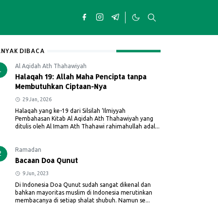
NYAK DIBACA
Al Aqidah Ath Thahawiyah
1
Halaqah 19: Allah Maha Pencipta tanpa
Membutuhkan Ciptaan-Nya
29 Jan, 2026
Halaqah yang ke-19 dari Silsilah ‘Ilmiyyah
Pembahasan Kitab Al Aqidah Ath Thahawiyah yang
ditulis oleh Al Imam Ath Thahawi rahimahullah adal...
Ramadan
2
Bacaan Doa Qunut
9 Jun, 2023
Di Indonesia Doa Qunut sudah sangat dikenal dan
bahkan mayoritas muslim di Indonesia merutinkan
membacanya di setiap shalat shubuh. Namun se...