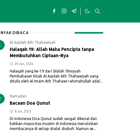
NYAK DIBACA
Al Aqidah Ath Thahawiyah
1
Halaqah 19: Allah Maha Pencipta tanpa
Membutuhkan Ciptaan-Nya
29 Jan, 2026
Halaqah yang ke-19 dari Silsilah ‘Ilmiyyah
Pembahasan Kitab Al Aqidah Ath Thahawiyah yang
ditulis oleh Al Imam Ath Thahawi rahimahullah adal...
Ramadan
2
Bacaan Doa Qunut
9 Jun, 2023
Di Indonesia Doa Qunut sudah sangat dikenal dan
bahkan mayoritas muslim di Indonesia merutinkan
membacanya di setiap shalat shubuh. Namun se...