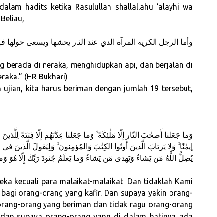
alam hadits ketika Rasulullah shallallahu ‘alayhi wa
Beliau,
وأما الرجل الكريه المرآة الذي عند النار يحشها ويسعى حولها ف
 berada di neraka, menghidupkan api, dan berjalan di
eraka.” (HR Bukhari)
 ujian, kita harus beriman dengan jumlah 19 tersebut,
وَما جَعَلنا أَصحٰبَ النّارِ إِلّا مَلٰئِكَةً ۙ وَما جَعَلنا عِدَّتَهُم إِلّا فِتنَةً لِلَّذي
إيمٰنًا ۙ وَلا يَرتابَ الَّذينَ أوتُوا الكِتٰبَ وَالمُؤمِنونَ ۙ وَلِيَقولَ الَّذينَ فى ق
يُضِلُّ اللَّهُ مَن يَشاءُ وَيَهدى مَن يَشاءُ وَما يَعلَمُ جُنودَ رَبِّكَ إِلّا هُوَ وَم
eka kecuali para malaikat-malaikat. Dan tidaklah Kami
n bagi orang-orang yang kafir. Dan supaya yakin orang-
orang-orang yang beriman dan tidak ragu orang-orang
 dan supaya orang-orang yang di dalam hatinya ada