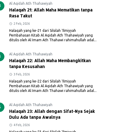
Al Aqidah Ath Thahawiyah
3
Halaqah 21: Allah Maha Mematikan tanpa
Rasa Takut
2 Feb, 2026
Halaqah yang ke-21 dari Silsilah ‘Ilmiyyah
Pembahasan Kitab Al Aqidah Ath Thahawiyah yang
ditulis oleh Al Imam Ath Thahawi rahimahullah adal...
Al Aqidah Ath Thahawiyah
4
Halaqah 22: Allah Maha Membangkitkan
tanpa Kesusahan
3 Feb, 2026
Halaqah yang ke-22 dari Silsilah ‘Ilmiyyah
Pembahasan Kitab Al Aqidah Ath Thahawiyah yang
ditulis oleh Al Imam Ath Thahawi rahimahullah adal...
Al Aqidah Ath Thahawiyah
5
Halaqah 23: Allah dengan Sifat-Nya Sejak
Dulu Ada tanpa Awalnya
4 Feb, 2026
Halaqah yang ke-23 dari Silsilah ‘Ilmiyyah