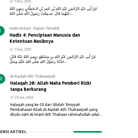
1 Nov, 2025
عَنْ أَبِي عَبْدِ الرَّحْمَنِ عَبْدِ اللهِ بْنِ عُمَرَ بْنِ الـخَطَّابِ رَضِيَ اللهُ
عَنْهُمَا قَالَ: سَـمِعْتُ رَسُولُ اللَّهِ صَلَّى اللهُ...
Hadis Arbain
,
Kajian Tematik
9
Hadis 4: Penciptaan Manusia dan
Ketentuan Nasibnya
1 Nov, 2025
عَنْ أَبِي عَبْدِ الرَّحْمَنِ عَبْدِ اللهِ بنِ مَسْعُوْدٍ رَضِيَ اللهُ عَنْهُ قَالَ:
حَدَّثَنَا رَسُوْلُ اللهِ صَلَّى اللهِ عَلَيْهِ وَسَلَّ...
Al Aqidah Ath Thahawiyah
0
Halaqah 20: Allah Maha Pemberi Rizki
tanpa Berkurang
29 Jan, 2026
Halaqah yang ke-20 dari Silsilah ‘Ilmiyyah
Pembahasan Kitab Al Aqidah Ath Thahawiyah yang
ditulis oleh Al Imam Ath Thahawi rahimahullah adal...
SENSI ARTIKEL