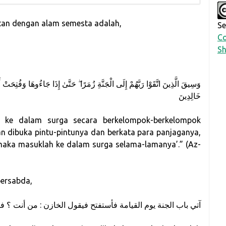
itan dengan alam semesta adalah,
Se
Co
Sh
وَسِيقَ الَّذِينَ اتَّقَوْا رَبَّهُمْ إِلَى الْجَنَّةِ زُمَرًا ۖ حَتَّىٰ إِذَا جَاءُوهَا وَفُتِحَتْ أ
خَالِدِينَ
a ke dalam surga secara berkelompok-berkelompok
n dibuka pintu-pintunya dan berkata para panjaganya,
, maka masuklah ke dalam surga selama-lamanya’.” (Az-
bersabda,
آتي باب الجنة يوم القيامة فأستفتح فيقول الخازن : من أنت ؟ فا