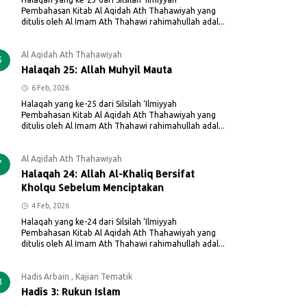
Pembahasan Kitab Al Aqidah Ath Thahawiyah yang
ditulis oleh Al Imam Ath Thahawi rahimahullah adal...
Al Aqidah Ath Thahawiyah
6
Halaqah 25: Allah Muhyil Mauta
6 Feb, 2026
Halaqah yang ke-25 dari Silsilah ‘Ilmiyyah
Pembahasan Kitab Al Aqidah Ath Thahawiyah yang
ditulis oleh Al Imam Ath Thahawi rahimahullah adal...
Al Aqidah Ath Thahawiyah
7
Halaqah 24: Allah Al-Khaliq Bersifat
Kholqu Sebelum Menciptakan
4 Feb, 2026
Halaqah yang ke-24 dari Silsilah ‘Ilmiyyah
Pembahasan Kitab Al Aqidah Ath Thahawiyah yang
ditulis oleh Al Imam Ath Thahawi rahimahullah adal...
Hadis Arbain
,
Kajian Tematik
8
Hadis 3: Rukun Islam