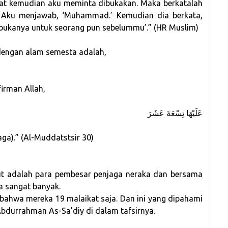
mat kemudian aku meminta dibukakan. Maka berkatalah
n Aku menjawab, ‘Muhammad.’ Kemudian dia berkata,
bukanya untuk seorang pun sebelummu’.” (HR Muslim)
 dengan alam semesta adalah,
irman Allah,
عَلَيْهَا تِسْعَةَ عَشَرَ
aga).” (Al-Muddatstsir 30)
ut adalah para pembesar penjaga neraka dan bersama
a sangat banyak.
ahwa mereka 19 malaikat saja. Dan ini yang dipahami
‘Abdurrahman As-Sa’diy di dalam tafsirnya.