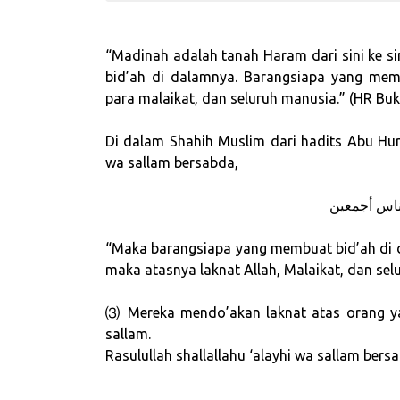
“Madinah adalah tanah Haram dari sini ke s
bid’ah di dalamnya. Barangsiapa yang mem
para malaikat, dan seluruh manusia.” (HR Bu
Di dalam Shahih Muslim dari hadits Abu Hurai
wa sallam bersabda,
فمن أحدث فيه
“Maka barangsiapa yang membuat bid’ah di 
maka atasnya laknat Allah, Malaikat, dan sel
⑶ Mereka mendo’akan laknat atas orang yan
sallam.
Rasulullah shallallahu ‘alayhi wa sallam bers