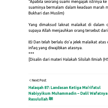
“Apabila seorang suami mengajak istrinya ke
suaminya bermalam dalam keadaan marah maka
Bukhari dan Muslim)
Yang dimaksud laknat malaikat di dalam da
supaya Allah menjauhkan orang tersebut dari
⑹ Dan telah berlalu do’a jelek malaikat ata
infaq yang diwajibkan atasnya.
***
[Disalin dari materi Halakah Silsilah Ilmiah 
Next Post
Halaqah 87: Landasan Ketiga Ma’rifatul
Nabiyyikum Muhammadin – Dalil Wafatnya
Rasulullah ﷺ