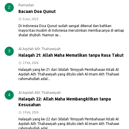
Ramadan
2
Bacaan Doa Qunut
9 Jun, 2023
Di Indonesia Doa Qunut sudah sangat dikenal dan bahkan
mayoritas muslim di Indonesia merutinkan membacanya di setiap
shalat shubuh. Namun se...
Al Aqidah Ath Thahawiyah
3
Halaqah 21: Allah Maha Mematikan tanpa Rasa Takut
2 Feb, 2026
Halaqah yang ke-21 dari Silsilah ‘Ilmiyyah Pembahasan Kitab Al
Aqidah Ath Thahawiyah yang ditulis oleh Al Imam Ath Thahawi
rahimahullah adal...
Al Aqidah Ath Thahawiyah
4
Halaqah 22: Allah Maha Membangkitkan tanpa
Kesusahan
3 Feb, 2026
Halaqah yang ke-22 dari Silsilah ‘Ilmiyyah Pembahasan Kitab Al
Aqidah Ath Thahawiyah yang ditulis oleh Al Imam Ath Thahawi
rahimahullah adal...