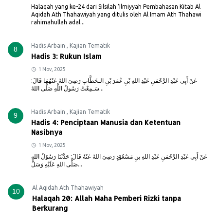
Halaqah yang ke-24 dari Silsilah ‘Ilmiyyah Pembahasan Kitab Al
Aqidah Ath Thahawiyah yang ditulis oleh Al Imam Ath Thahawi
rahimahullah adal...
Hadis Arbain
,
Kajian Tematik
8
Hadis 3: Rukun Islam
1 Nov, 2025
عَنْ أَبِي عَبْدِ الرَّحْمَنِ عَبْدِ اللهِ بْنِ عُمَرَ بْنِ الـخَطَّابِ رَضِيَ اللهُ عَنْهُمَا قَالَ:
سَـمِعْتُ رَسُولُ اللَّهِ صَلَّى اللهُ...
Hadis Arbain
,
Kajian Tematik
9
Hadis 4: Penciptaan Manusia dan Ketentuan
Nasibnya
1 Nov, 2025
عَنْ أَبِي عَبْدِ الرَّحْمَنِ عَبْدِ اللهِ بنِ مَسْعُوْدٍ رَضِيَ اللهُ عَنْهُ قَالَ: حَدَّثَنَا رَسُوْلُ اللهِ
صَلَّى اللهِ عَلَيْهِ وَسَلَّ...
Al Aqidah Ath Thahawiyah
10
Halaqah 20: Allah Maha Pemberi Rizki tanpa
Berkurang