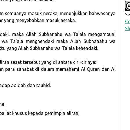
allam semuanya masuk neraka, menunjukkan bahwasanya
Se
sar yang menyebabkan masuk neraka.
Co
Sh
ndaki, maka Allah Subhanahu wa Ta’ala mengampuni
u wa Ta’ala menghendaki maka Allah Subhanahu wa
tu yang Allah Subhanahu wa Ta’ala kehendaki.
an sesat tersebut yang di antara ciri-cirinya:
an para sahabat di dalam memahami Al Quran dan Al
hadap aqidah dan tauhid.
ma.
bai’at khusus kepada pemimpin aliran,