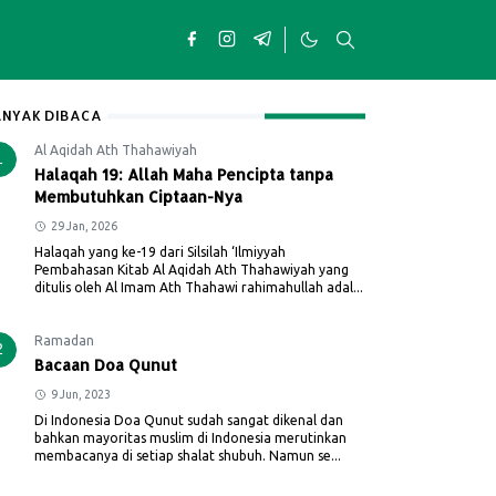
NYAK DIBACA
Al Aqidah Ath Thahawiyah
1
Halaqah 19: Allah Maha Pencipta tanpa
Membutuhkan Ciptaan-Nya
29 Jan, 2026
Halaqah yang ke-19 dari Silsilah ‘Ilmiyyah
Pembahasan Kitab Al Aqidah Ath Thahawiyah yang
ditulis oleh Al Imam Ath Thahawi rahimahullah adal...
Ramadan
2
Bacaan Doa Qunut
9 Jun, 2023
Di Indonesia Doa Qunut sudah sangat dikenal dan
bahkan mayoritas muslim di Indonesia merutinkan
membacanya di setiap shalat shubuh. Namun se...