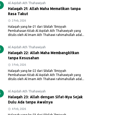
Al Aqidah Ath Thahawiyah
3
Halaqah 21: Allah Maha Mematikan tanpa
Rasa Takut
2 Feb, 2026
Halaqah yang ke-21 dari Silsilah ‘Ilmiyyah
Pembahasan Kitab Al Aqidah Ath Thahawiyah yang
ditulis oleh Al Imam Ath Thahawi rahimahullah adal...
Al Aqidah Ath Thahawiyah
4
Halaqah 22: Allah Maha Membangkitkan
tanpa Kesusahan
3 Feb, 2026
Halaqah yang ke-22 dari Silsilah ‘Ilmiyyah
Pembahasan Kitab Al Aqidah Ath Thahawiyah yang
ditulis oleh Al Imam Ath Thahawi rahimahullah adal...
Al Aqidah Ath Thahawiyah
5
Halaqah 23: Allah dengan Sifat-Nya Sejak
Dulu Ada tanpa Awalnya
4 Feb, 2026
Halaqah yang ke-23 dari Silsilah ‘Ilmiyyah