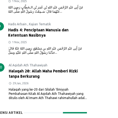
1 Nov, 2025
عَنْ أَبِي عَبْدِ الرَّحْمَنِ عَبْدِ اللهِ بْنِ عُمَرَ بْنِ الـخَطَّابِ رَضِيَ اللهُ
عَنْهُمَا قَالَ: سَـمِعْتُ رَسُولُ اللَّهِ صَلَّى اللهُ...
Hadis Arbain
,
Kajian Tematik
9
Hadis 4: Penciptaan Manusia dan
Ketentuan Nasibnya
1 Nov, 2025
عَنْ أَبِي عَبْدِ الرَّحْمَنِ عَبْدِ اللهِ بنِ مَسْعُوْدٍ رَضِيَ اللهُ عَنْهُ قَالَ:
حَدَّثَنَا رَسُوْلُ اللهِ صَلَّى اللهِ عَلَيْهِ وَسَلَّ...
Al Aqidah Ath Thahawiyah
0
Halaqah 20: Allah Maha Pemberi Rizki
tanpa Berkurang
29 Jan, 2026
Halaqah yang ke-20 dari Silsilah ‘Ilmiyyah
Pembahasan Kitab Al Aqidah Ath Thahawiyah yang
ditulis oleh Al Imam Ath Thahawi rahimahullah adal...
SENSI ARTIKEL