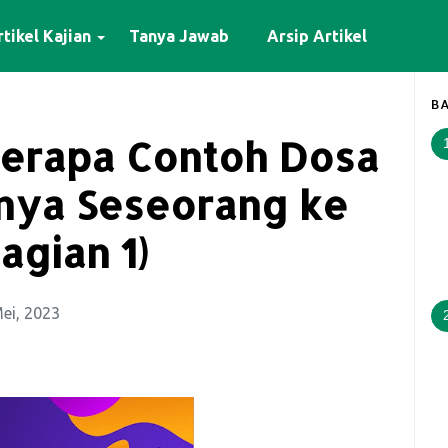
tikel Kajian
Tanya Jawab
Arsip Artikel
BA
berapa Contoh Dosa
nya Seseorang ke
agian 1)
ei, 2023