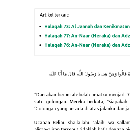
Artikel terkait:
Halaqah 73: Al Jannah dan Kenikmatan
Halaqah 77: An-Naar (Neraka) dan Adz
Halaqah 76: An-Naar (Neraka) dan Adz
دَةً قَالُوا وَمَنْ هِىَ يَا رَسُولَ اللَّهِ قَالَ مَا أَنَا عَلَيْهِ
“Dan akan berpecah-belah umatku menjadi 7
satu golongan. Mereka berkata, ‘Siapakah 
‘Golongan yang berada di atas jalanku dan ja
Ucapan Beliau shallallahu ‘alaihi wa sal
aliran-aliran tersebut tidaklah kafir dengan 