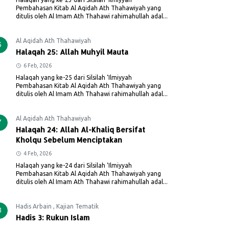
Pembahasan Kitab Al Aqidah Ath Thahawiyah yang
ditulis oleh Al Imam Ath Thahawi rahimahullah adal...
Al Aqidah Ath Thahawiyah
6
Halaqah 25: Allah Muhyil Mauta
6 Feb, 2026
Halaqah yang ke-25 dari Silsilah ‘Ilmiyyah
Pembahasan Kitab Al Aqidah Ath Thahawiyah yang
ditulis oleh Al Imam Ath Thahawi rahimahullah adal...
Al Aqidah Ath Thahawiyah
7
Halaqah 24: Allah Al-Khaliq Bersifat
Kholqu Sebelum Menciptakan
4 Feb, 2026
Halaqah yang ke-24 dari Silsilah ‘Ilmiyyah
Pembahasan Kitab Al Aqidah Ath Thahawiyah yang
ditulis oleh Al Imam Ath Thahawi rahimahullah adal...
Hadis Arbain
,
Kajian Tematik
8
Hadis 3: Rukun Islam