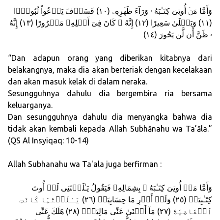
وَأَمَّا مَنۡ أُوتِىَ كِتَـٰبَهُ ۥ وَرَآءَ ظَهۡرِهِۦ (١٠) فَسَوۡفَ يَدۡعُواْ ثُبُورً۬ا
(١١) وَيَصۡلَىٰ سَعِيرًا (١٢) إِنَّهُ ۥ كَانَ فِىٓ أَهۡلِهِۦ مَسۡرُورًا (١٣) إِنَّهُ
ۥ ظَنَّ أَن لَّن يَحُورَ (١٤)
“Dan adapun orang yang diberikan kitabnya dari
belakangnya, maka dia akan berteriak dengan kecelakaan
dan akan masuk kelak di dalam neraka.
Sesungguhnya dahulu dia bergembira ria bersama
keluarganya.
Dan sesungguhnya dahulu dia menyangka bahwa dia
tidak akan kembali kepada Allah Subhānahu wa Ta’āla.”
(QS Al Insyiqaq: 10-14)
Allah Subhanahu wa Ta'ala juga berfirman :
وَأَمَّا مَنۡ أُوتِىَ كِتَـٰبَهُ ۥ بِشِمَالِهِۦ فَيَقُولُ يَـٰلَيۡتَنِى لَمۡ أُوتَ
كِتَـٰبِيَهۡ (٢٥) وَلَمۡ أَدۡرِ مَا حِسَابِيَهۡ (٢٦) يَـٰلَيۡتَہَا كَانَتِ
ٱلۡقَاضِيَةَ (٢٧) مَآ أَغۡنَىٰ عَنِّى مَالِيَهۡۜ (٢٨) هَلَكَ عَنِّى