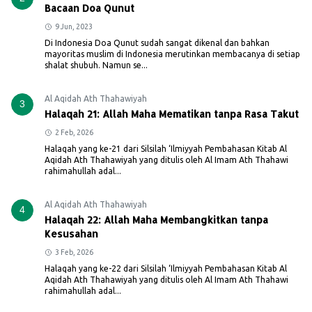
Bacaan Doa Qunut
9 Jun, 2023
Di Indonesia Doa Qunut sudah sangat dikenal dan bahkan
mayoritas muslim di Indonesia merutinkan membacanya di setiap
shalat shubuh. Namun se...
Al Aqidah Ath Thahawiyah
3
Halaqah 21: Allah Maha Mematikan tanpa Rasa Takut
2 Feb, 2026
Halaqah yang ke-21 dari Silsilah ‘Ilmiyyah Pembahasan Kitab Al
Aqidah Ath Thahawiyah yang ditulis oleh Al Imam Ath Thahawi
rahimahullah adal...
Al Aqidah Ath Thahawiyah
4
Halaqah 22: Allah Maha Membangkitkan tanpa
Kesusahan
3 Feb, 2026
Halaqah yang ke-22 dari Silsilah ‘Ilmiyyah Pembahasan Kitab Al
Aqidah Ath Thahawiyah yang ditulis oleh Al Imam Ath Thahawi
rahimahullah adal...