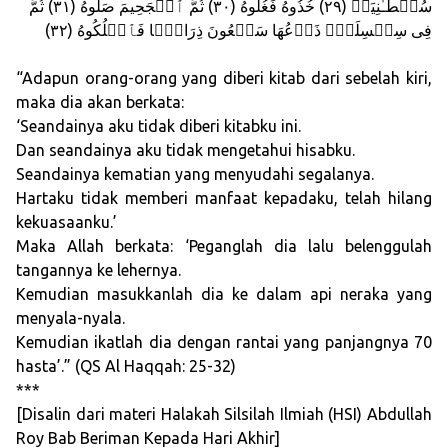
سُلۡطَـٰنِيَهۡ (٢٩) خُذُوهُ فَغُلُّوهُ (٣٠) ثُمَّ ٱلۡجَحِيمَ صَلُّوهُ (٣١) ثُمَّ
فِى سِلۡسِلَةٍ۬ ذَرۡعُهَا سَبۡعُونَ ذِرَاعً۬ا فَٱسۡلُكُوهُ (٣٢)
“Adapun orang-orang yang diberi kitab dari sebelah kiri,
maka dia akan berkata:
‘Seandainya aku tidak diberi kitabku ini.
Dan seandainya aku tidak mengetahui hisabku.
Seandainya kematian yang menyudahi segalanya.
Hartaku tidak memberi manfaat kepadaku, telah hilang
kekuasaanku.’
Maka Allah berkata: ‘Peganglah dia lalu belenggulah
tangannya ke lehernya.
Kemudian masukkanlah dia ke dalam api neraka yang
menyala-nyala.
Kemudian ikatlah dia dengan rantai yang panjangnya 70
hasta’.” (QS Al Haqqah: 25-32)
***
[Disalin dari materi Halakah Silsilah Ilmiah (HSI) Abdullah
Roy Bab Beriman Kepada Hari Akhir]