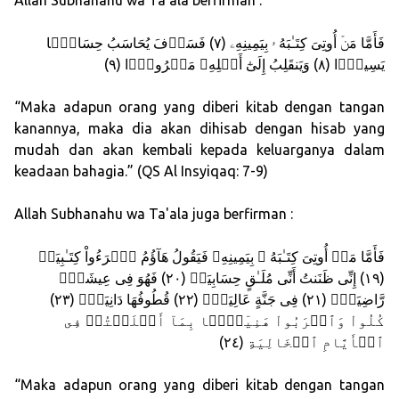
Allah Subhanahu wa Ta'ala berfirman :
فَأَمَّا مَنۡ أُوتِىَ كِتَـٰبَهُ ۥ بِيَمِينِهِۦ (٧) فَسَوۡفَ يُحَاسَبُ حِسَابً۬ا
يَسِيرً۬ا (٨) وَيَنقَلِبُ إِلَىٰٓ أَهۡلِهِۦ مَسۡرُورً۬ا (٩)
“Maka adapun orang yang diberi kitab dengan tangan
kanannya, maka dia akan dihisab dengan hisab yang
mudah dan akan kembali kepada keluarganya dalam
keadaan bahagia.” (QS Al Insyiqaq: 7-9)
Allah Subhanahu wa Ta'ala juga berfirman :
فَأَمَّا مَنۡ أُوتِىَ كِتَـٰبَهُ ۥ بِيَمِينِهِۦ فَيَقُولُ هَآؤُمُ ٱقۡرَءُواْ كِتَـٰبِيَهۡ
(١٩) إِنِّى ظَنَنتُ أَنِّى مُلَـٰقٍ حِسَابِيَهۡ (٢٠) فَهُوَ فِى عِيشَةٍ۬
رَّاضِيَةٍ۬ (٢١) فِى جَنَّةٍ عَالِيَةٍ۬ (٢٢) قُطُوفُهَا دَانِيَةٌ۬ (٢٣)
كُلُواْ وَٱشۡرَبُواْ هَنِيٓـَٔۢا بِمَآ أَسۡلَفۡتُمۡ فِى
ٱلۡأَيَّامِ ٱلۡخَالِيَةِ (٢٤)
“Maka adapun orang yang diberi kitab dengan tangan