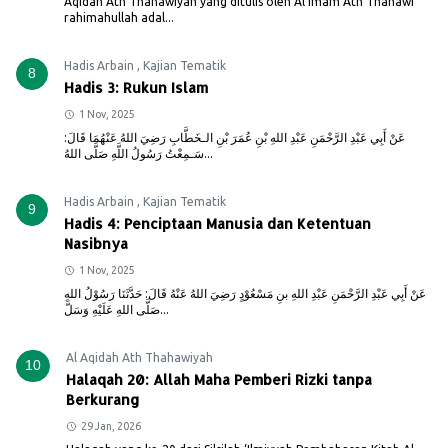
Aqidah Ath Thahawiyah yang ditulis oleh Al Imam Ath Thahawi
rahimahullah adal...
Hadis Arbain
,
Kajian Tematik
8
Hadis 3: Rukun Islam
1 Nov, 2025
عَنْ أَبِي عَبْدِ الرَّحْمَنِ عَبْدِ اللهِ بْنِ عُمَرَ بْنِ الـخَطَّابِ رَضِيَ اللهُ عَنْهُمَا قَالَ:
سَـمِعْتُ رَسُولُ اللَّهِ صَلَّى اللهُ...
Hadis Arbain
,
Kajian Tematik
9
Hadis 4: Penciptaan Manusia dan Ketentuan
Nasibnya
1 Nov, 2025
عَنْ أَبِي عَبْدِ الرَّحْمَنِ عَبْدِ اللهِ بنِ مَسْعُوْدٍ رَضِيَ اللهُ عَنْهُ قَالَ: حَدَّثَنَا رَسُوْلُ اللهِ
صَلَّى اللهِ عَلَيْهِ وَسَلَّ...
Al Aqidah Ath Thahawiyah
10
Halaqah 20: Allah Maha Pemberi Rizki tanpa
Berkurang
29 Jan, 2026