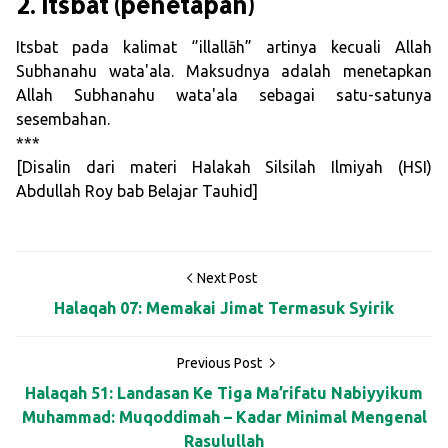
2. Itsbat (penetapan)
Itsbat pada kalimat ‘’illallāh” artinya kecuali Allah
Subhanahu wata'ala. Maksudnya adalah menetapkan
Allah Subhanahu wata'ala sebagai satu-satunya
sesembahan.
***
[Disalin dari materi Halakah Silsilah Ilmiyah (HSI)
Abdullah Roy bab Belajar Tauhid]
Next Post
Halaqah 07: Memakai Jimat Termasuk Syirik
Previous Post
Halaqah 51: Landasan Ke Tiga Ma’rifatu Nabiyyikum
Muhammad: Muqoddimah – Kadar Minimal Mengenal
Rasulullah