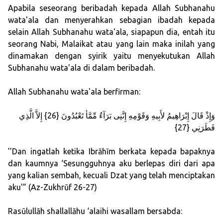
Apabila seseorang beribadah kepada Allah Subhanahu
wata'ala dan menyerahkan sebagian ibadah kepada
selain Allah Subhanahu wata'ala, siapapun dia, entah itu
seorang Nabi, Malaikat atau yang lain maka inilah yang
dinamakan dengan syirik yaitu menyekutukan Allah
Subhanahu wata'ala di dalam beribadah.
Allah Subhanahu wata'ala berfirman:
ﻭَﺇِﺫْ ﻗَﺎﻝَ ﺇِﺑْﺮَﺍﻫِﻴﻢُ ﻷَﺑِﻴﻪِ ﻭَﻗَﻮْﻣِﻪِ ﺇِﻧَّﻨِﻰ ﺑَﺮَﺁﺀٌ ﻣِّﻤَّﺄ ﺗَﻌْﺒُﺪُﻭﻥَ {26} ﺇِﻻَّ ﺍﻟَّﺬِﻱ
ﻓَﻄَﺮَﻧِﻲ {27}
’’Dan ingatlah ketika Ibrāhīm berkata kepada bapaknya
dan kaumnya ‘Sesungguhnya aku berlepas diri dari apa
yang kalian sembah, kecuali Dzat yang telah menciptakan
aku'” (Az-Zukhrūf 26-27)
Rasūlullāh shallallāhu ‘alaihi wasallam bersabda: