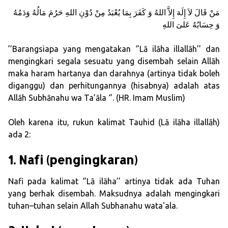
ﻣَﻦْ ﻗَﺎﻝَ ﻻَ ﺇِﻟَﻪَ ﺇِﻻَّ ﺍﻟﻠﻪُ ﻭَ ﻛَﻔَﺮَ ﺑِﻤَﺎ ﻳُﻌْﺒَﺪُ ﻣِﻦْ ﺩُﻭْﻥِ ﺍﻟﻠﻪِ ﺣَﺮُﻡَ ﻣَﺎﻟُﻪُ ﻭَﺩَﻣُﻪُ
ﻭَ ﺣِﺴَﺎﺑُﻪُ ﻋَﻠﻰَ ﺍﻟﻠﻪِ
’’Barangsiapa yang mengatakan ‘’Lā ilāha illallāh’’ dan
mengingkari segala sesuatu yang disembah selain Allāh
maka haram hartanya dan darahnya (artinya tidak boleh
diganggu) dan perhitungannya (hisabnya) adalah atas
Allāh Subhānahu wa Ta’āla ‘’. (HR. Imam Muslim)
Oleh karena itu, rukun kalimat Tauhid (Lā ilāha illallāh)
ada 2:
1. Nafi (pengingkaran)
Nafi pada kalimat ‘’Lā ilāha’’ artinya tidak ada Tuhan
yang berhak disembah. Maksudnya adalah mengingkari
tuhan–tuhan selain Allah Subhanahu wata'ala.