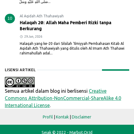
صَلَّى اللهِ عَلَيْهِ وَسَلَّ...
Al Aqidah Ath Thahawiyah
10
Halaqah 20: Allah Maha Pemberi Rizki tanpa
Berkurang
29 Jan, 2026
Halaqah yang ke-20 dari Silsilah ‘Ilmiyyah Pembahasan Kitab Al
Aqidah Ath Thahawiyah yang ditulis oleh Al Imam Ath Thahawi
rahimahullah adal...
LISENSI ARTIKEL
Semua artikel dalam blog ini berlisensi
Creative
Commons Attribution-NonCommercial-ShareAlike 4.0
International License
.
Profil
|
Kontak
|
Disclaimer
Sejak © 2022 - Marbot.Or.Id