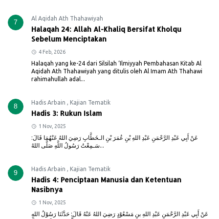
Al Aqidah Ath Thahawiyah
7
Halaqah 24: Allah Al-Khaliq Bersifat Kholqu
Sebelum Menciptakan
4 Feb, 2026
Halaqah yang ke-24 dari Silsilah ‘Ilmiyyah Pembahasan Kitab Al
Aqidah Ath Thahawiyah yang ditulis oleh Al Imam Ath Thahawi
rahimahullah adal...
Hadis Arbain
,
Kajian Tematik
8
Hadis 3: Rukun Islam
1 Nov, 2025
عَنْ أَبِي عَبْدِ الرَّحْمَنِ عَبْدِ اللهِ بْنِ عُمَرَ بْنِ الـخَطَّابِ رَضِيَ اللهُ عَنْهُمَا قَالَ:
سَـمِعْتُ رَسُولُ اللَّهِ صَلَّى اللهُ...
Hadis Arbain
,
Kajian Tematik
9
Hadis 4: Penciptaan Manusia dan Ketentuan
Nasibnya
1 Nov, 2025
عَنْ أَبِي عَبْدِ الرَّحْمَنِ عَبْدِ اللهِ بنِ مَسْعُوْدٍ رَضِيَ اللهُ عَنْهُ قَالَ: حَدَّثَنَا رَسُوْلُ اللهِ