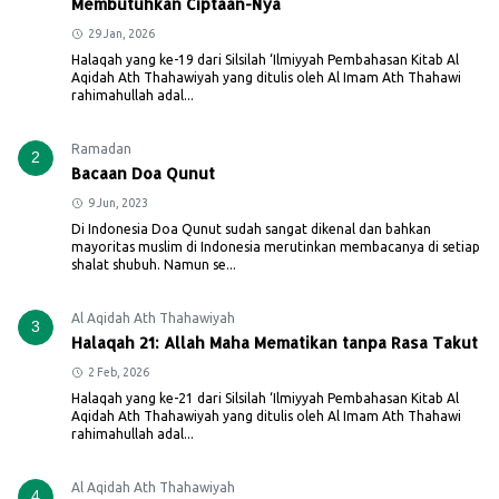
Membutuhkan Ciptaan-Nya
29 Jan, 2026
Halaqah yang ke-19 dari Silsilah ‘Ilmiyyah Pembahasan Kitab Al
Aqidah Ath Thahawiyah yang ditulis oleh Al Imam Ath Thahawi
rahimahullah adal...
Ramadan
2
Bacaan Doa Qunut
9 Jun, 2023
Di Indonesia Doa Qunut sudah sangat dikenal dan bahkan
mayoritas muslim di Indonesia merutinkan membacanya di setiap
shalat shubuh. Namun se...
Al Aqidah Ath Thahawiyah
3
Halaqah 21: Allah Maha Mematikan tanpa Rasa Takut
2 Feb, 2026
Halaqah yang ke-21 dari Silsilah ‘Ilmiyyah Pembahasan Kitab Al
Aqidah Ath Thahawiyah yang ditulis oleh Al Imam Ath Thahawi
rahimahullah adal...
Al Aqidah Ath Thahawiyah
4