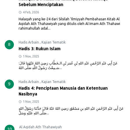
Sebelum Menciptakan
4 Feb, 2026
Halaqah yang ke-24 dari Silsilah ‘Ilmiyyah Pembahasan Kitab Al
Aqidah Ath Thahawiyah yang ditulis oleh Al Imam Ath Thahawi
rahimahullah adal...
Hadis Arbain
,
Kajian Tematik
8
Hadis 3: Rukun Islam
1 Nov, 2025
عَنْ أَبِي عَبْدِ الرَّحْمَنِ عَبْدِ اللهِ بْنِ عُمَرَ بْنِ الـخَطَّابِ رَضِيَ اللهُ عَنْهُمَا قَالَ:
سَـمِعْتُ رَسُولُ اللَّهِ صَلَّى اللهُ...
Hadis Arbain
,
Kajian Tematik
9
Hadis 4: Penciptaan Manusia dan Ketentuan
Nasibnya
1 Nov, 2025
عَنْ أَبِي عَبْدِ الرَّحْمَنِ عَبْدِ اللهِ بنِ مَسْعُوْدٍ رَضِيَ اللهُ عَنْهُ قَالَ: حَدَّثَنَا رَسُوْلُ اللهِ
صَلَّى اللهِ عَلَيْهِ وَسَلَّ...
Al Aqidah Ath Thahawiyah
10