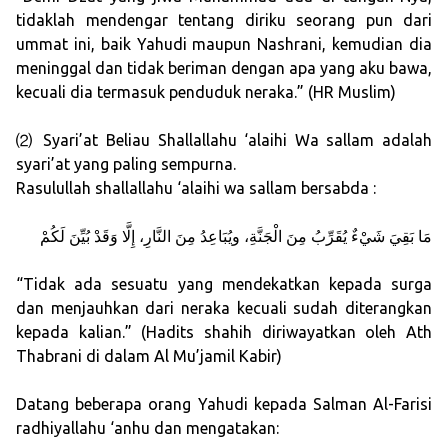
tidaklah mendengar tentang diriku seorang pun dari
ummat ini, baik Yahudi maupun Nashrani, kemudian dia
meninggal dan tidak beriman dengan apa yang aku bawa,
kecuali dia termasuk penduduk neraka.” (HR Muslim)
⑵ Syari’at Beliau Shallallahu ‘alaihi Wa sallam adalah
syari’at yang paling sempurna.
Rasulullah shallallahu ‘alaihi wa sallam bersabda :
مَا بَقِيَ شَيْءٌ يُقَرِّبُ مِنَ الْجَنَّةِ، ويُبَاعِدُ مِنَ النَّارِ، إِلَّا وَقَدْ بُيِّنَ لَكُمْ
“Tidak ada sesuatu yang mendekatkan kepada surga
dan menjauhkan dari neraka kecuali sudah diterangkan
kepada kalian.” (Hadits shahih diriwayatkan oleh Ath
Thabrani di dalam Al Mu’jamil Kabir)
Datang beberapa orang Yahudi kepada Salman Al-Farisi
radhiyallahu ‘anhu dan mengatakan: