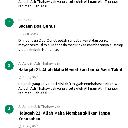
Aqidah Ath Thahawiyah yang ditulis oleh Al Imam Ath Thahawi
rahimahullah adal...
Ramadan
2
Bacaan Doa Qunut
9 Jun, 2023
Di Indonesia Doa Qunut sudah sangat dikenal dan bahkan
mayoritas muslim di Indonesia merutinkan membacanya di setiap
shalat shubuh. Namun se...
Al Aqidah Ath Thahawiyah
3
Halaqah 21: Allah Maha Mematikan tanpa Rasa Takut
2 Feb, 2026
Halaqah yang ke-21 dari Silsilah ‘Ilmiyyah Pembahasan Kitab Al
Aqidah Ath Thahawiyah yang ditulis oleh Al Imam Ath Thahawi
rahimahullah adal...
Al Aqidah Ath Thahawiyah
4
Halaqah 22: Allah Maha Membangkitkan tanpa
Kesusahan
3 Feb, 2026