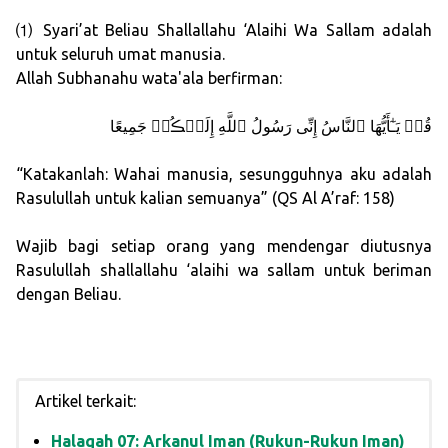
⑴ Syari’at Beliau Shallallahu ‘Alaihi Wa Sallam adalah
untuk seluruh umat manusia.
Allah Subhanahu wata'ala berfirman:
قُلۡ يَـٰٓأَيُّهَا ٱلنَّاسُ إِنِّى رَسُولُ ٱللَّهِ إِلَيۡڪُمۡ جَمِيعًا
“Katakanlah: Wahai manusia, sesungguhnya aku adalah
Rasulullah untuk kalian semuanya” (QS Al A’raf: 158)
Wajib bagi setiap orang yang mendengar diutusnya
Rasulullah shallallahu ‘alaihi wa sallam untuk beriman
dengan Beliau.
Artikel terkait:
Halaqah 07: Arkanul Iman (Rukun-Rukun Iman)