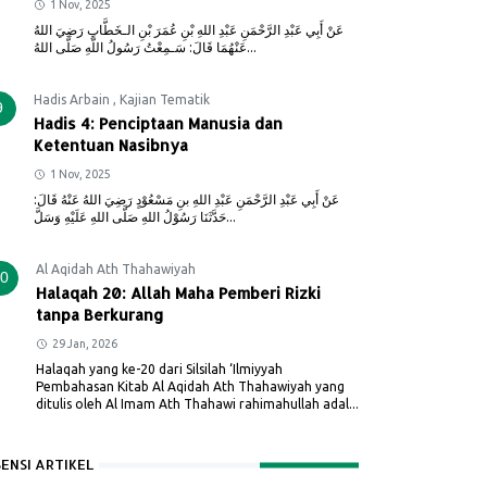
1 Nov, 2025
عَنْ أَبِي عَبْدِ الرَّحْمَنِ عَبْدِ اللهِ بْنِ عُمَرَ بْنِ الـخَطَّابِ رَضِيَ اللهُ
عَنْهُمَا قَالَ: سَـمِعْتُ رَسُولُ اللَّهِ صَلَّى اللهُ...
Hadis Arbain
,
Kajian Tematik
9
Hadis 4: Penciptaan Manusia dan
Ketentuan Nasibnya
1 Nov, 2025
عَنْ أَبِي عَبْدِ الرَّحْمَنِ عَبْدِ اللهِ بنِ مَسْعُوْدٍ رَضِيَ اللهُ عَنْهُ قَالَ:
حَدَّثَنَا رَسُوْلُ اللهِ صَلَّى اللهِ عَلَيْهِ وَسَلَّ...
Al Aqidah Ath Thahawiyah
0
Halaqah 20: Allah Maha Pemberi Rizki
tanpa Berkurang
29 Jan, 2026
Halaqah yang ke-20 dari Silsilah ‘Ilmiyyah
Pembahasan Kitab Al Aqidah Ath Thahawiyah yang
ditulis oleh Al Imam Ath Thahawi rahimahullah adal...
SENSI ARTIKEL