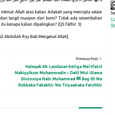
nikmat Allah atas kalian. Adakah yang mencipta selain
Se
 dari langit maupun dari bumi? Tidak ada sesembahan
Co
itu kenapa kalian dipalingkan? (QS Fāthir: 3)
Sh
(HSI) Abdullah Roy Bab Mengenal Allah]
Previous Post
Halaqah 60: Landasan Ketiga Ma’rifatul
Nabiyyikum Muhammadin – Dalil Misi Utama
Diutusnya Nabi Muhammad ﷺ Bag 03 Wa
Robbaka Fakabbir Wa Tsiyaabaka Fatohhir