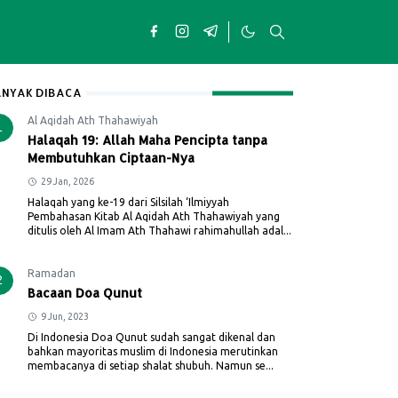
NYAK DIBACA
Al Aqidah Ath Thahawiyah
1
Halaqah 19: Allah Maha Pencipta tanpa
Membutuhkan Ciptaan-Nya
29 Jan, 2026
Halaqah yang ke-19 dari Silsilah ‘Ilmiyyah
Pembahasan Kitab Al Aqidah Ath Thahawiyah yang
ditulis oleh Al Imam Ath Thahawi rahimahullah adal...
Ramadan
2
Bacaan Doa Qunut
9 Jun, 2023
Di Indonesia Doa Qunut sudah sangat dikenal dan
bahkan mayoritas muslim di Indonesia merutinkan
membacanya di setiap shalat shubuh. Namun se...