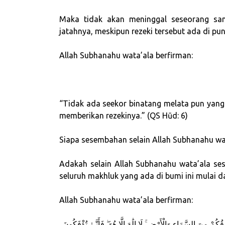
Maka tidak akan meninggal seseorang sam
jatahnya, meskipun rezeki tersebut ada di p
Allah Subhanahu wata’ala berfirman:
“Tidak ada seekor binatang melata pun yang
memberikan rezekinya.” (QS Hūd: 6)
Siapa sesembahan selain Allah Subhanahu wa
Adakah selain Allah Subhanahu wata’ala se
seluruh makhluk yang ada di bumi ini mulai 
Allah Subhanahu wata’ala berfirman:
كُمْ مِنَ السَّمَاءِ وَالْأَرْضِ ۚ لَا إِلَٰهَ إِلَّا هُوَ ۖ فَأَنَّىٰ تُؤْفَكُونَ