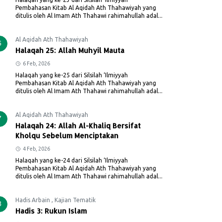
Pembahasan Kitab Al Aqidah Ath Thahawiyah yang
ditulis oleh Al Imam Ath Thahawi rahimahullah adal...
Al Aqidah Ath Thahawiyah
6
Halaqah 25: Allah Muhyil Mauta
6 Feb, 2026
Halaqah yang ke-25 dari Silsilah ‘Ilmiyyah
Pembahasan Kitab Al Aqidah Ath Thahawiyah yang
ditulis oleh Al Imam Ath Thahawi rahimahullah adal...
Al Aqidah Ath Thahawiyah
7
Halaqah 24: Allah Al-Khaliq Bersifat
Kholqu Sebelum Menciptakan
4 Feb, 2026
Halaqah yang ke-24 dari Silsilah ‘Ilmiyyah
Pembahasan Kitab Al Aqidah Ath Thahawiyah yang
ditulis oleh Al Imam Ath Thahawi rahimahullah adal...
Hadis Arbain
,
Kajian Tematik
8
Hadis 3: Rukun Islam