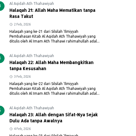
Al Aqidah Ath Thahawiyah
3
Halaqah 21: Allah Maha Mematikan tanpa
Rasa Takut
2 Feb, 2026
Halaqah yang ke-21 dari Silsilah ‘Ilmiyyah
Pembahasan Kitab Al Aqidah Ath Thahawiyah yang
ditulis oleh Al Imam Ath Thahawi rahimahullah adal...
Al Aqidah Ath Thahawiyah
4
Halaqah 22: Allah Maha Membangkitkan
tanpa Kesusahan
3 Feb, 2026
Halaqah yang ke-22 dari Silsilah ‘Ilmiyyah
Pembahasan Kitab Al Aqidah Ath Thahawiyah yang
ditulis oleh Al Imam Ath Thahawi rahimahullah adal...
Al Aqidah Ath Thahawiyah
5
Halaqah 23: Allah dengan Sifat-Nya Sejak
Dulu Ada tanpa Awalnya
4 Feb, 2026
Halaqah yang ke-23 dari Silsilah ‘Ilmiyyah