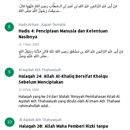
عَنْ أَبِي عَبْدِ الرَّحْمَنِ عَبْدِ اللهِ بْنِ عُمَرَ بْنِ الـخَطَّابِ رَضِيَ اللهُ عَنْهُمَا قَالَ:
سَـمِعْتُ رَسُولُ اللَّهِ صَلَّى اللهُ...
Hadis Arbain
,
Kajian Tematik
8
Hadis 4: Penciptaan Manusia dan Ketentuan
Nasibnya
1 Nov, 2025
عَنْ أَبِي عَبْدِ الرَّحْمَنِ عَبْدِ اللهِ بنِ مَسْعُوْدٍ رَضِيَ اللهُ عَنْهُ قَالَ: حَدَّثَنَا رَسُوْلُ اللهِ
صَلَّى اللهِ عَلَيْهِ وَسَلَّ...
Al Aqidah Ath Thahawiyah
9
Halaqah 24: Allah Al-Khaliq Bersifat Kholqu
Sebelum Menciptakan
4 Feb, 2026
Halaqah yang ke-24 dari Silsilah ‘Ilmiyyah Pembahasan Kitab Al
Aqidah Ath Thahawiyah yang ditulis oleh Al Imam Ath Thahawi
rahimahullah adal...
Al Aqidah Ath Thahawiyah
10
Halaqah 20: Allah Maha Pemberi Rizki tanpa