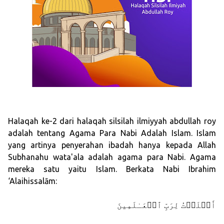
Halaqah ke-2 dari halaqah silsilah ilmiyyah abdullah roy
adalah tentang Agama Para Nabi Adalah Islam. Islam
yang artinya penyerahan ibadah hanya kepada Allah
Subhanahu wata'ala adalah agama para Nabi. Agama
mereka satu yaitu Islam. Berkata Nabi Ibrahim
‘Alaihissalām:
أَسۡلَمۡتُ لِرَبِّ ٱلۡعَـٰلَمِينَ