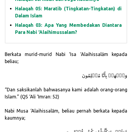
Halaqah 05: Maratib (Tingkatan-Tingkatan) di
Dalam Islam
Halaqah 03: Apa Yang Membedakan Diantara
Para Nabi ‘Alaihimussalam?
Berkata murid-murid Nabi ‘Isa ‘Alaihissalām kepada
beliau;
وَٱشۡهَدۡ بِأَنَّا مُسۡلِمُونَ
“Dan saksikanlah bahwasanya kami adalah orang-orang
Islam.” (QS ‘Ali ‘Imran: 52)
Nabi Musa ‘Alaihissalām, beliau pernah berkata kepada
kaumnya;