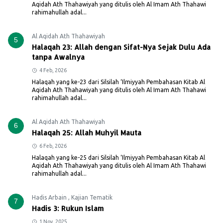
Aqidah Ath Thahawiyah yang ditulis oleh Al Imam Ath Thahawi
rahimahullah adal...
Al Aqidah Ath Thahawiyah
5
Halaqah 23: Allah dengan Sifat-Nya Sejak Dulu Ada
tanpa Awalnya
4 Feb, 2026
Halaqah yang ke-23 dari Silsilah ‘Ilmiyyah Pembahasan Kitab Al
Aqidah Ath Thahawiyah yang ditulis oleh Al Imam Ath Thahawi
rahimahullah adal...
Al Aqidah Ath Thahawiyah
6
Halaqah 25: Allah Muhyil Mauta
6 Feb, 2026
Halaqah yang ke-25 dari Silsilah ‘Ilmiyyah Pembahasan Kitab Al
Aqidah Ath Thahawiyah yang ditulis oleh Al Imam Ath Thahawi
rahimahullah adal...
Hadis Arbain
,
Kajian Tematik
7
Hadis 3: Rukun Islam
1 Nov, 2025