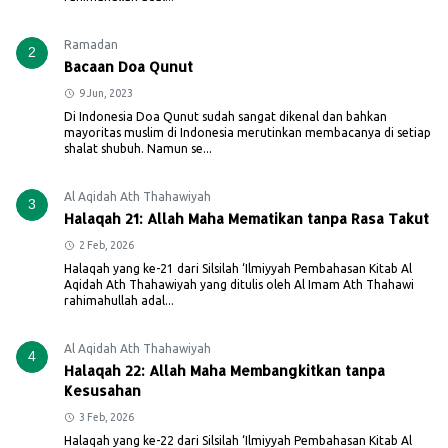
Ramadan
2
Bacaan Doa Qunut
9 Jun, 2023
Di Indonesia Doa Qunut sudah sangat dikenal dan bahkan
mayoritas muslim di Indonesia merutinkan membacanya di setiap
shalat shubuh. Namun se...
Al Aqidah Ath Thahawiyah
3
Halaqah 21: Allah Maha Mematikan tanpa Rasa Takut
2 Feb, 2026
Halaqah yang ke-21 dari Silsilah ‘Ilmiyyah Pembahasan Kitab Al
Aqidah Ath Thahawiyah yang ditulis oleh Al Imam Ath Thahawi
rahimahullah adal...
Al Aqidah Ath Thahawiyah
4
Halaqah 22: Allah Maha Membangkitkan tanpa
Kesusahan
3 Feb, 2026
Halaqah yang ke-22 dari Silsilah ‘Ilmiyyah Pembahasan Kitab Al