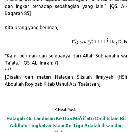
dan ingkar terhadap sebahagian yang lain.” [QS. Al-
Baqarah 85]
Kita orang yang beriman,
ءَامَنَّا بِهِۦ كُلٌّۭ مِّنْ عِندِ رَبِّنَا
“Kami beriman dan semuanya dari Allah Subhanahu wa
Ta’ala.” [QS. ALI Imran: 7]
***
[Disalin dari materi Halaqah Silsilah Ilmiyyah (HSI)
Abdullah Roy bab Kitab Ushul Ats Tsalatsah]
Next Post
Halaqah 46: Landasan Ke Dua Ma’rifatu Dinil Islam Bil
Adillah: Tingkatan Islam Ke Tiga Adalah Ihsan dan