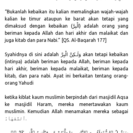
“Bukanlah kebaikan itu kalian memalingkan wajah-wajah
kalian ke timur ataupun ke barat akan tetapi yang
dimaksud dengan kebaikan (الْبِرَّ) adalah orang yang
beriman kepada Allah dan hari akhir dan malaikat dan
juga kitab dan para Nabi.” [QS. Al-Baqarah 177]
Syahidnya di sini adalah وَلَـكِنَّ الْبِرَّ akan tetapi kebaikan
(intinya) adalah beriman kepada Allah, beriman kepada
hari akhir, beriman kepada malaikat, beriman kepada
kitab, dan para nabi. Ayat ini berkaitan tentang orang-
orang Yahudi
ketika kiblat kaum muslimin berpindah dari masjidil Aqsa
ke masjidil Haram, mereka menertawakan kaum
muslimin. Kemudian Allah menamakan mereka sebagai
ٱلسُّفَهَآءُ.
سَيَقُولُ ٱلسُّفَهَآءُ مِنَ ٱلنَّاسِ مَا وَلَّىٰهُمْ عَن قِبْلَتِهِمُ ٱلَّتِى كَانُوا۟