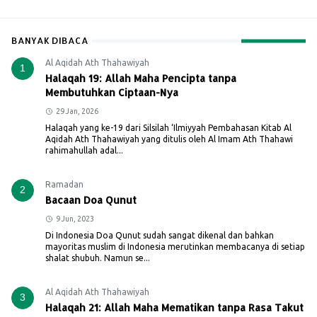
BANYAK DIBACA
Al Aqidah Ath Thahawiyah
1
Halaqah 19: Allah Maha Pencipta tanpa
Membutuhkan Ciptaan-Nya
29 Jan, 2026
Halaqah yang ke-19 dari Silsilah ‘Ilmiyyah Pembahasan Kitab Al
Aqidah Ath Thahawiyah yang ditulis oleh Al Imam Ath Thahawi
rahimahullah adal...
Ramadan
2
Bacaan Doa Qunut
9 Jun, 2023
Di Indonesia Doa Qunut sudah sangat dikenal dan bahkan
mayoritas muslim di Indonesia merutinkan membacanya di setiap
shalat shubuh. Namun se...
Al Aqidah Ath Thahawiyah
3
Halaqah 21: Allah Maha Mematikan tanpa Rasa Takut