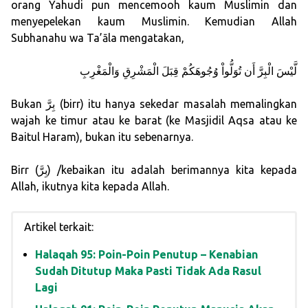
orang Yahudi pun mencemooh kaum Muslimin dan
menyepelekan kaum Muslimin. Kemudian Allah
Subhanahu wa Ta’āla mengatakan,
لَّيْسَ الْبِرَّ أَن تُوَلُّواْ وُجُوهَكُمْ قِبَلَ الْمَشْرِقِ وَالْمَغْرِبِ
Bukan بِرَّ (birr) itu hanya sekedar masalah memalingkan
wajah ke timur atau ke barat (ke Masjidil Aqsa atau ke
Baitul Haram), bukan itu sebenarnya.
Birr (بِرَّ) /kebaikan itu adalah berimannya kita kepada
Allah, ikutnya kita kepada Allah.
Artikel terkait:
Halaqah 95: Poin-Poin Penutup – Kenabian
Sudah Ditutup Maka Pasti Tidak Ada Rasul
Lagi