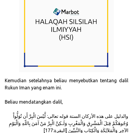
Kemudian setelahnya beliau menyebutkan tentang dalil
Rukun Iman yang enam ini.
Beliau mendatangkan dalil,
والدليل على هذه الأركان الستة قوله تعالى: لَّيْسَ الْبِرَّ أَن تُوَلُّواْ
وُجُوهَكُمْ قِبَلَ الْمَشْرِقِ وَالْمَغْرِبِ وَلَـكِنَّ الْبِرَّ مَنْ آمَنَ بِاللّهِ وَالْيَوْمِ
الآخِرِ وَالْمَلآئِكَةِ وَالْكِتَابِ وَالنَّبِيِّينَ [البقرة:177]