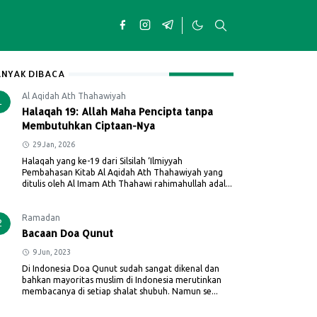
NYAK DIBACA
Al Aqidah Ath Thahawiyah
1
Halaqah 19: Allah Maha Pencipta tanpa
Membutuhkan Ciptaan-Nya
29 Jan, 2026
Halaqah yang ke-19 dari Silsilah ‘Ilmiyyah
Pembahasan Kitab Al Aqidah Ath Thahawiyah yang
ditulis oleh Al Imam Ath Thahawi rahimahullah adal...
Ramadan
2
Bacaan Doa Qunut
9 Jun, 2023
Di Indonesia Doa Qunut sudah sangat dikenal dan
bahkan mayoritas muslim di Indonesia merutinkan
membacanya di setiap shalat shubuh. Namun se...