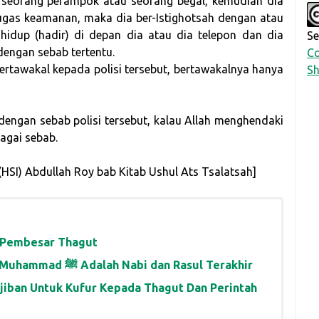
 seorang perampok atau seorang begal, kemudian dia
tugas keamanan, maka dia ber-Istighotsah dengan atau
hidup (hadir) di depan dia atau dia telepon dan dia
Se
engan sebab tertentu.
Co
bertawakal kepada polisi tersebut, bertawakalnya hanya
Sh
dengan sebab polisi tersebut, kalau Allah menghendaki
bagai sebab.
h (HSI) Abdullah Roy bab Kitab Ushul Ats Tsalatsah]
a Pembesar Thagut
Halaqah 96: Poin-Poin Penutup – Nabi Muhammad ﷺ Adalah Nabi dan Rasul Terakhir
ajiban Untuk Kufur Kepada Thagut Dan Perintah