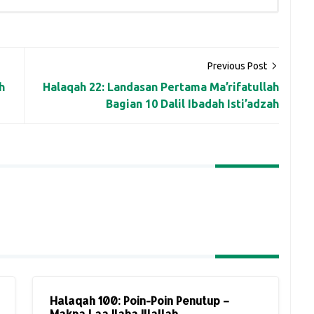
Previous Post
h
Halaqah 22: Landasan Pertama Ma’rifatullah
Bagian 10 Dalil Ibadah Isti’adzah
Halaqah 100: Poin-Poin Penutup –
Makna Laa Ilaha Illallah