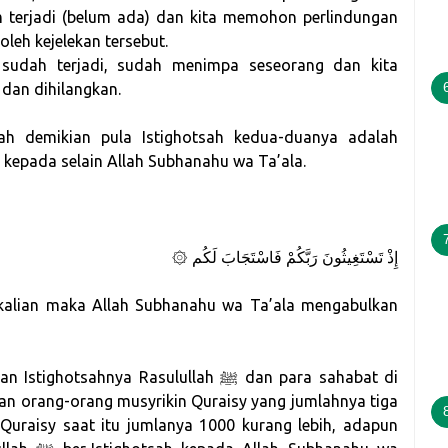
um terjadi (belum ada) dan kita memohon perlindungan
leh kejelekan tersebut.
 sudah terjadi, sudah menimpa seseorang dan kita
dan dihilangkan.
dzah demikian pula Istighotsah kedua-duanya adalah
 kepada selain Allah Subhanahu wa Ta’ala.
۞ إِذْ تَسْتَغِيثُونَ رَبَّكُمْ فَاسْتَجَابَ لَكُم
b kalian maka Allah Subhanahu wa Ta’ala mengabulkan
hnya Rasulullah ﷺ dan para sahabat di
an orang-orang musyrikin Quraisy yang jumlahnya tiga
 Quraisy saat itu jumlanya 1000 kurang lebih, adapun