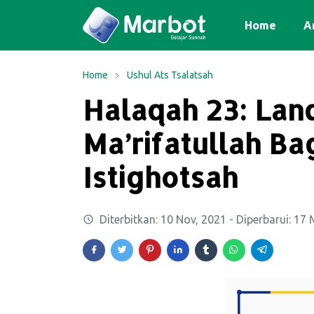
Home
Ar
Home
Ushul Ats Tsalatsah
Halaqah 23: Lan
Ma’rifatullah Bag
Istighotsah
Diterbitkan:
10 Nov, 2021
- Diperbarui:
17 