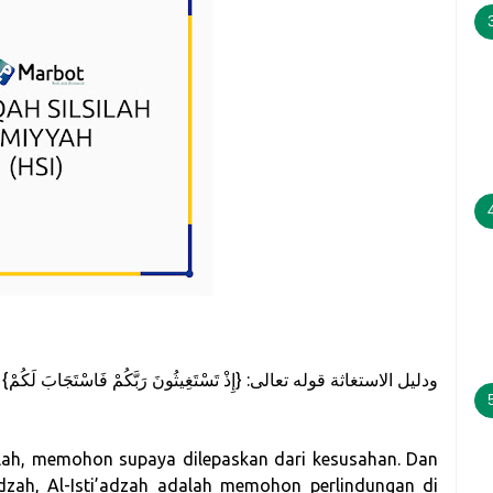
ودليل الاستغاثة قوله تعالى: {إِذْ تَسْتَغِيثُونَ رَبَّكُمْ فَاسْتَجَابَ لَكُمْ}
adzah, Al-Isti’adzah adalah memohon perlindungan di