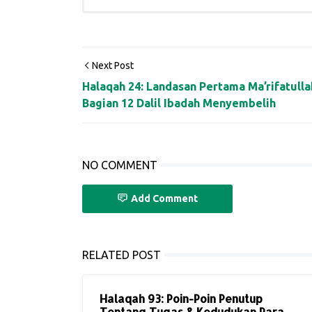
Next Post
Halaqah 24: Landasan Pertama Ma’rifatulla
Bagian 12 Dalil Ibadah Menyembelih
NO COMMENT
Add Comment
RELATED POST
Halaqah 93: Poin-Poin Penutup
Tentang Tugas & Kedudukan Para