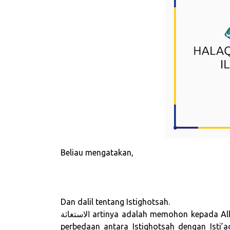
Beliau mengatakan,
Dan dalil tentang Istighotsah.
الاستغاثة artinya adalah memohon kepada Allah, memohon supaya dilepaskan dari kesusahan. Dan
perbedaan antara Istighotsah dengan Isti’