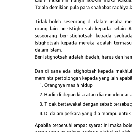
kaum muslimin hanya 300-an maka Rasulullah ﷺ ber-Istighotsah kepada Allah Sub
Ta’ala demikian pula para shahabat radhiyal
Tidak boleh seseorang di dalam usaha men
orang lain ber-Istighotsah kepada selain A
seseorang ber-Istighotsah kepada syuhad
Istighotsah kepada mereka adalah termasu
dalam Islam.
Ber-Istighotsah adalah ibadah, harus dan ha
Dan di sana ada Istighotsah kepada makhluk
meminta pertolongan kepada yang lain apabil
Orangnya masih hidup
Hadir di depan kita atau dia mendengar 
Tidak bertawakal dengan sebab tersebut;
Di dalam perkara yang dia mampu untuk
Apabila terpenuhi empat syarat ini maka bole