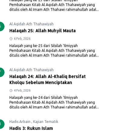
Pembahasan Kitab Al Aqidah Ath Thahawiyah yang
ditulis oleh Al Imam Ath Thahawi rahimahullah adal...
Al Aqidah Ath Thahawiyah
6
Halaqah 25: Allah Muhyil Mauta
6 Feb, 2026
Halaqah yang ke-25 dari Silsilah ‘Ilmiyyah
Pembahasan Kitab Al Aqidah Ath Thahawiyah yang
ditulis oleh Al Imam Ath Thahawi rahimahullah adal...
Al Aqidah Ath Thahawiyah
7
Halaqah 24: Allah Al-Khaliq Bersifat
Kholqu Sebelum Menciptakan
4 Feb, 2026
Halaqah yang ke-24 dari Silsilah ‘Ilmiyyah
Pembahasan Kitab Al Aqidah Ath Thahawiyah yang
ditulis oleh Al Imam Ath Thahawi rahimahullah adal...
Hadis Arbain
,
Kajian Tematik
8
Hadis 3: Rukun Islam