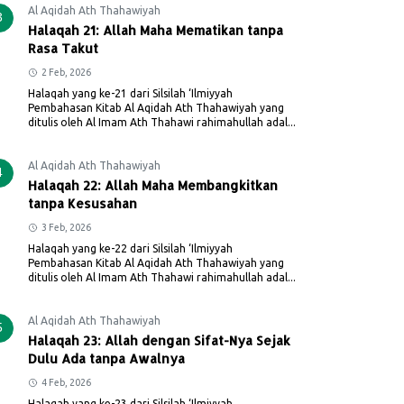
Al Aqidah Ath Thahawiyah
3
Halaqah 21: Allah Maha Mematikan tanpa
Rasa Takut
2 Feb, 2026
Halaqah yang ke-21 dari Silsilah ‘Ilmiyyah
Pembahasan Kitab Al Aqidah Ath Thahawiyah yang
ditulis oleh Al Imam Ath Thahawi rahimahullah adal...
Al Aqidah Ath Thahawiyah
4
Halaqah 22: Allah Maha Membangkitkan
tanpa Kesusahan
3 Feb, 2026
Halaqah yang ke-22 dari Silsilah ‘Ilmiyyah
Pembahasan Kitab Al Aqidah Ath Thahawiyah yang
ditulis oleh Al Imam Ath Thahawi rahimahullah adal...
Al Aqidah Ath Thahawiyah
5
Halaqah 23: Allah dengan Sifat-Nya Sejak
Dulu Ada tanpa Awalnya
4 Feb, 2026
Halaqah yang ke-23 dari Silsilah ‘Ilmiyyah