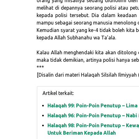
orang yang misalnya sedang didholimi oleh
melihat di depannya seorang polisi atau pe
kepada polisi tersebut. Dia dalam keadaan 
mampu sebagai seorang manusia menolong d
Kemudian syarat yang ke-4 tidak boleh kita 
kepada Allah Subhanahu wa Ta’ala.
Kalau Allah menghendaki kita akan ditolong 
maka tidak demikian, artinya polisi hanya se
***
[Disalin dari materi Halaqah Silsilah Ilmiyya
Artikel terkait:
Halaqah 99: Poin-Poin Penutup – Lim
Halaqah 98: Poin-Poin Penutup – Kew
Untuk Beriman Kepada Allah