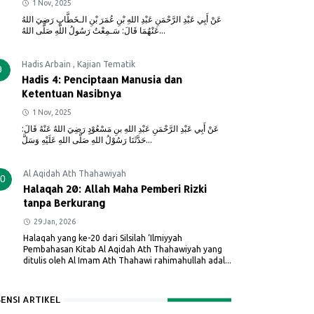
1 Nov, 2025
عَنْ أَبِي عَبْدِ الرَّحْمَنِ عَبْدِ اللهِ بْنِ عُمَرَ بْنِ الـخَطَّابِ رَضِيَ اللهُ
عَنْهُمَا قَالَ: سَـمِعْتُ رَسُولُ اللَّهِ صَلَّى اللهُ...
Hadis Arbain
,
Kajian Tematik
9
Hadis 4: Penciptaan Manusia dan
Ketentuan Nasibnya
1 Nov, 2025
عَنْ أَبِي عَبْدِ الرَّحْمَنِ عَبْدِ اللهِ بنِ مَسْعُوْدٍ رَضِيَ اللهُ عَنْهُ قَالَ:
حَدَّثَنَا رَسُوْلُ اللهِ صَلَّى اللهِ عَلَيْهِ وَسَلَّ...
Al Aqidah Ath Thahawiyah
0
Halaqah 20: Allah Maha Pemberi Rizki
tanpa Berkurang
29 Jan, 2026
Halaqah yang ke-20 dari Silsilah ‘Ilmiyyah
Pembahasan Kitab Al Aqidah Ath Thahawiyah yang
ditulis oleh Al Imam Ath Thahawi rahimahullah adal...
SENSI ARTIKEL