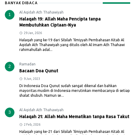
BANYAK DIBACA
Al Aqidah Ath Thahawiyah
1
Halaqah 19: Allah Maha Pencipta tanpa
Membutuhkan Ciptaan-Nya
29 Jan, 2026
Halaqah yang ke-19 dari Silsilah ‘Ilmiyyah Pembahasan Kitab Al
Aqidah Ath Thahawiyah yang ditulis oleh Al Imam Ath Thahawi
rahimahullah adal...
Ramadan
2
Bacaan Doa Qunut
9 Jun, 2023
Di Indonesia Doa Qunut sudah sangat dikenal dan bahkan
mayoritas muslim di Indonesia merutinkan membacanya di setiap
shalat shubuh. Namun se...
Al Aqidah Ath Thahawiyah
3
Halaqah 21: Allah Maha Mematikan tanpa Rasa Takut
2 Feb, 2026
Halaqah yang ke-21 dari Silsilah ‘Ilmiyyah Pembahasan Kitab Al