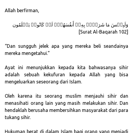
Allah berfirman,
وَلَبِئۡسَ مَا شَرَوۡا۟ بِهِۦۤ أَنفُسَهُمۡۚ لَوۡ كَانُوا۟ یَعۡلَمُون
[Surat Al-Baqarah 102]
“Dan sungguh jelek apa yang mereka beli seandainya
mereka mengetahui.”
Ayat ini menunjukkan kepada kita bahwasanya sihir
adalah sebuah kekufuran kepada Allah yang bisa
mengeluarkan seseorang dari Islam.
Oleh karena itu seorang muslim menjauhi sihir dan
menasihati orang lain yang masih melakukan sihir. Dan
hendaklah berusaha membersihkan masyarakat dari para
tukang sihir.
Hukuman berat di dalam Islam bagi orang yang menjadi