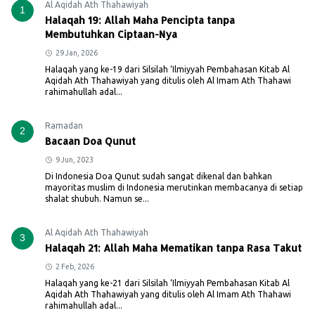
Al Aqidah Ath Thahawiyah
1
Halaqah 19: Allah Maha Pencipta tanpa
Membutuhkan Ciptaan-Nya
29 Jan, 2026
Halaqah yang ke-19 dari Silsilah ‘Ilmiyyah Pembahasan Kitab Al
Aqidah Ath Thahawiyah yang ditulis oleh Al Imam Ath Thahawi
rahimahullah adal...
Ramadan
2
Bacaan Doa Qunut
9 Jun, 2023
Di Indonesia Doa Qunut sudah sangat dikenal dan bahkan
mayoritas muslim di Indonesia merutinkan membacanya di setiap
shalat shubuh. Namun se...
Al Aqidah Ath Thahawiyah
3
Halaqah 21: Allah Maha Mematikan tanpa Rasa Takut
2 Feb, 2026
Halaqah yang ke-21 dari Silsilah ‘Ilmiyyah Pembahasan Kitab Al
Aqidah Ath Thahawiyah yang ditulis oleh Al Imam Ath Thahawi
rahimahullah adal...