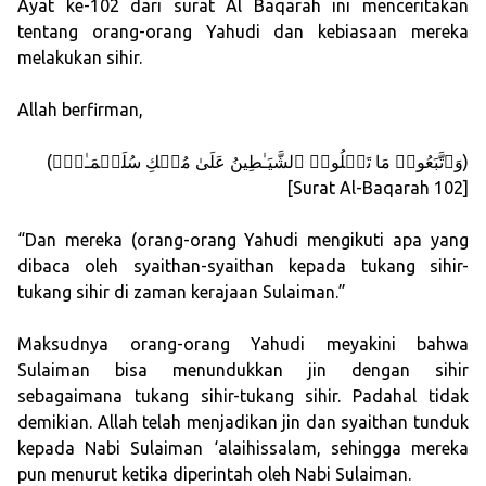
Ayat ke-102 dari surat Al Baqarah ini menceritakan
tentang orang-orang Yahudi dan kebiasaan mereka
melakukan sihir.
Allah berfirman,
(وَٱتَّبَعُوا۟ مَا تَتۡلُوا۟ ٱلشَّیَـٰطِینُ عَلَىٰ مُلۡكِ سُلَیۡمَـٰنَۖ)
[Surat Al-Baqarah 102]
“Dan mereka (orang-orang Yahudi mengikuti apa yang
dibaca oleh syaithan-syaithan kepada tukang sihir-
tukang sihir di zaman kerajaan Sulaiman.”
Maksudnya orang-orang Yahudi meyakini bahwa
Sulaiman bisa menundukkan jin dengan sihir
sebagaimana tukang sihir-tukang sihir. Padahal tidak
demikian. Allah telah menjadikan jin dan syaithan tunduk
kepada Nabi Sulaiman ‘alaihissalam, sehingga mereka
pun menurut ketika diperintah oleh Nabi Sulaiman.