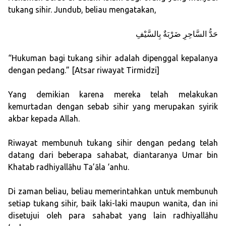
tukang sihir. Jundub, beliau mengatakan,
حَدُّ السَّاحِرِ ضَرْبَةٌ بِالسَّيْفِ
“Hukuman bagi tukang sihir adalah dipenggal kepalanya
dengan pedang.” [Atsar riwayat Tirmidzi]
Yang demikian karena mereka telah melakukan
kemurtadan dengan sebab sihir yang merupakan syirik
akbar kepada Allah.
Riwayat membunuh tukang sihir dengan pedang telah
datang dari beberapa sahabat, diantaranya Umar bin
Khatab radhiyallāhu Ta’āla ‘anhu.
Di zaman beliau, beliau memerintahkan untuk membunuh
setiap tukang sihir, baik laki-laki maupun wanita, dan ini
disetujui oleh para sahabat yang lain radhiyallāhu