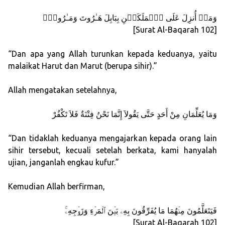
وَمَاۤ أُنزِلَ عَلَى ٱلۡمَلَكَیۡنِ بِبَابِلَ هَـٰرُوتَ وَمَـٰرُوتَۚ
[Surat Al-Baqarah 102]
“Dan apa yang Allah turunkan kepada keduanya, yaitu
malaikat Harut dan Marut (berupa sihir).”
Allah mengatakan setelahnya,
وَمَا يُعَلِّمَانِ مِنْ أَحَدٍ حَتَّى يَقُولاَ إِنَّمَا نَحْنُ فِتْنَةٌ فَلاَ تَكْفُرْ
“Dan tidaklah keduanya mengajarkan kepada orang lain
sihir tersebut, kecuali setelah berkata, kami hanyalah
ujian, janganlah engkau kufur.”
Kemudian Allah berfirman,
فَیَتَعَلَّمُونَ مِنۡهُمَا مَا یُفَرِّقُونَ بِهِۦ بَیۡنَ ٱلۡمَرۡءِ وَزَوۡجِهِۦۚ
[Surat Al-Baqarah 102]