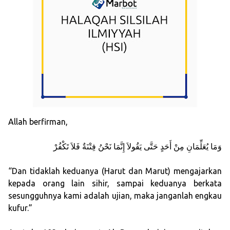
Allah berfirman,
وَمَا يُعَلِّمَانِ مِنْ أَحَدٍ حَتَّى يَقُولاَ إِنَّمَا نَحْنُ فِتْنَةٌ فَلاَ تَكْفُرْ
“Dan tidaklah keduanya (Harut dan Marut) mengajarkan
kepada orang lain sihir, sampai keduanya berkata
sesungguhnya kami adalah ujian, maka janganlah engkau
kufur.”