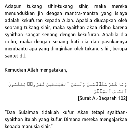
Adapun tukang sihir-tukang sihir, maka mereka
menundukkan jin dengan mantra-mantra yang isinya
adalah kekufuran kepada Allah. Apabila diucapkan oleh
seorang tukang sihir, maka syaithan akan ridho karena
syaithan sangat senang dengan kekufuran. Apabila dia
ridho, maka dengan senang hati dia dan pasukannya
membantu apa yang diinginkan oleh tukang sihir, berupa
santet dll.
Kemudian Allah mengatakan,
وَمَا كَفَرَ سُلَیۡمَـٰنُ وَلَـٰكِنَّ ٱلشَّیَـٰطِینَ كَفَرُوا۟ یُعَلِّمُونَ
ٱلنَّاسَ ٱلسِّحۡرَ
[Surat Al-Baqarah 102]
“Dan Sulaiman tidaklah kufur. Akan tetapi syaithan-
syaithan itulah yang kufur. Dimana mereka mengajarkan
kepada manusia sihir.”