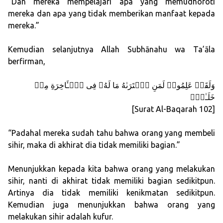
“Dan mereka mempelajari apa yang memudhoroti
mereka dan apa yang tidak memberikan manfaat kepada
mereka.”
Kemudian selanjutnya Allah Subhānahu wa Ta’āla
berfirman,
وَلَقَدۡ عَلِمُوا۟ لَمَنِ ٱشۡتَرَىٰهُ مَا لَهُۥ فِی ٱلۡـَٔاخِرَةِ مِنۡ
خَلَـٰقࣲۚ
[Surat Al-Baqarah 102]
“Padahal mereka sudah tahu bahwa orang yang membeli
sihir, maka di akhirat dia tidak memiliki bagian.”
Menunjukkan kepada kita bahwa orang yang melakukan
sihir, nanti di akhirat tidak memiliki bagian sedikitpun.
Artinya dia tidak memiliki kenikmatan sedikitpun.
Kemudian juga menunjukkan bahwa orang yang
melakukan sihir adalah kufur.