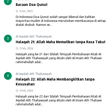
2
Bacaan Doa Qunut
9 Jun, 2023
Di Indonesia Doa Qunut sudah sangat dikenal dan bahkan
mayoritas muslim di Indonesia merutinkan membacanya di setiap
shalat shubuh. Namun se...
Al Aqidah Ath Thahawiyah
3
Halaqah 21: Allah Maha Mematikan tanpa Rasa Takut
2 Feb, 2026
Halaqah yang ke-21 dari Silsilah ‘Ilmiyyah Pembahasan Kitab Al
Aqidah Ath Thahawiyah yang ditulis oleh Al Imam Ath Thahawi
rahimahullah adal...
Al Aqidah Ath Thahawiyah
4
Halaqah 22: Allah Maha Membangkitkan tanpa
Kesusahan
3 Feb, 2026
Halaqah yang ke-22 dari Silsilah ‘Ilmiyyah Pembahasan Kitab Al
Aqidah Ath Thahawiyah yang ditulis oleh Al Imam Ath Thahawi
rahimahullah adal...