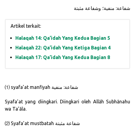
شفاعة: منفية؛ وشفاعة مثبتة
Artikel terkait:
Halaqah 14: Qa’idah Yang Kedua Bagian 5
Halaqah 22: Qa’idah Yang Ketiga Bagian 4
Halaqah 17: Qa’idah Yang Kedua Bagian 8
⑴ syafa’at manfiyah شفاعة: منفية
Syafa’at yang diingkari. Diingkari oleh Allāh Subhānahu
wa Ta’āla.
⑵ Syafa’at mustbatah شفاعة مثبتة