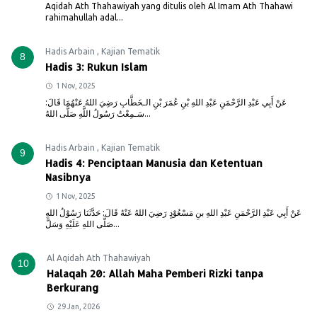
Aqidah Ath Thahawiyah yang ditulis oleh Al Imam Ath Thahawi
rahimahullah adal...
Hadis Arbain
,
Kajian Tematik
8
Hadis 3: Rukun Islam
1 Nov, 2025
عَنْ أَبِي عَبْدِ الرَّحْمَنِ عَبْدِ اللهِ بْنِ عُمَرَ بْنِ الـخَطَّابِ رَضِيَ اللهُ عَنْهُمَا قَالَ:
سَـمِعْتُ رَسُولُ اللَّهِ صَلَّى اللهُ...
Hadis Arbain
,
Kajian Tematik
9
Hadis 4: Penciptaan Manusia dan Ketentuan
Nasibnya
1 Nov, 2025
عَنْ أَبِي عَبْدِ الرَّحْمَنِ عَبْدِ اللهِ بنِ مَسْعُوْدٍ رَضِيَ اللهُ عَنْهُ قَالَ: حَدَّثَنَا رَسُوْلُ اللهِ
صَلَّى اللهِ عَلَيْهِ وَسَلَّ...
Al Aqidah Ath Thahawiyah
10
Halaqah 20: Allah Maha Pemberi Rizki tanpa
Berkurang
29 Jan, 2026