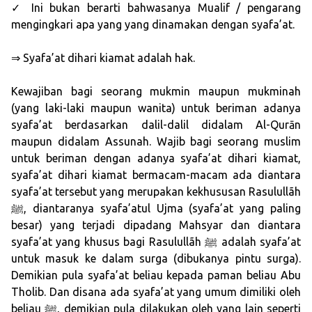
✓ Ini bukan berarti bahwasanya Mualif / pengarang
mengingkari apa yang yang dinamakan dengan syafa’at.
⇒ Syafa’at dihari kiamat adalah hak.
Kewajiban bagi seorang mukmin maupun mukminah
(yang laki-laki maupun wanita) untuk beriman adanya
syafa’at berdasarkan dalil-dalil didalam Al-Qurān
maupun didalam Assunah. Wajib bagi seorang muslim
untuk beriman dengan adanya syafa’at dihari kiamat,
syafa’at dihari kiamat bermacam-macam ada diantara
syafa’at tersebut yang merupakan kekhususan Rasulullãh
ﷺ, diantaranya syafa’atul Ujma (syafa’at yang paling
besar) yang terjadi dipadang Mahsyar dan diantara
syafa’at yang khusus bagi Rasulullãh ﷺ adalah syafa’at
untuk masuk ke dalam surga (dibukanya pintu surga).
Demikian pula syafa’at beliau kepada paman beliau Abu
Tholib. Dan disana ada syafa’at yang umum dimiliki oleh
beliau ﷺ, demikian pula dilakukan oleh yang lain seperti