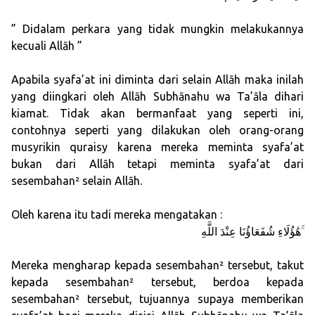
” Didalam perkara yang tidak mungkin melakukannya
kecuali Allāh ”
Apabila syafa’at ini diminta dari selain Allāh maka inilah
yang diingkari oleh Allāh Subhānahu wa Ta’āla dihari
kiamat. Tidak akan bermanfaat yang seperti ini,
contohnya seperti yang dilakukan oleh orang-orang
musyrikin quraisy karena mereka meminta syafa’at
bukan dari Allāh tetapi meminta syafa’at dari
sesembahan² selain Allāh.
Oleh karena itu tadi mereka mengatakan :
هَٰؤُلَاءِ شُفَعَاؤُنَا عِنْدَ اللَّهِ ۚ
Mereka mengharap kepada sesembahan² tersebut, takut
kepada sesembahan² tersebut, berdoa kepada
sesembahan² tersebut, tujuannya supaya memberikan