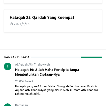
Halaqah 23: Qa’idah Yang Keempat
2021/5/15
BANYAK DIBACA
Al Aqidah Ath Thahawiyah
1
Halaqah 19: Allah Maha Pencipta tanpa
Membutuhkan Ciptaan-Nya
29 Jan, 2026
Halaqah yang ke-19 dari Silsilah ‘Ilmiyyah Pembahasan Kitab Al
Aqidah Ath Thahawiyah yang ditulis oleh Al Imam Ath Thahawi
rahimahullah adal...
Ramadan