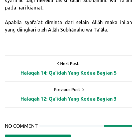
syafa’at bagi mereka disisi Allāh Subhānahu wa Ta’āla
pada hari kiamat.
Apabila syafa’at diminta dari selain Allāh maka inilah
yang diingkari oleh Allāh Subhānahu wa Ta’āla.
Next Post
Halaqah 14: Qa’idah Yang Kedua Bagian 5
Previous Post
Halaqah 12: Qa’idah Yang Kedua Bagian 3
NO COMMENT