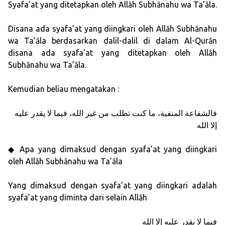
Syafa’at yang ditetapkan oleh Allāh Subhānahu wa Ta’āla.
Disana ada syafa’at yang diingkari oleh Allāh Subhānahu
wa Ta’āla berdasarkan dalil-dalil di dalam Al-Qurān
disana ada syafa’at yang ditetapkan oleh Allāh
Subhānahu wa Ta’āla.
Kemudian beliau mengatakan :
فالشفاعة المنفية، ما كنت تطلب من غير الله، فيما لا يقدر عليه
إلا الله
◆ Apa yang dimaksud dengan syafa’at yang diingkari
oleh Allāh Subhānahu wa Ta’āla
Yang dimaksud dengan syafa’at yang diingkari adalah
syafa’at yang diminta dari selain Allāh
فيما لا يقدر عليه إلا الله