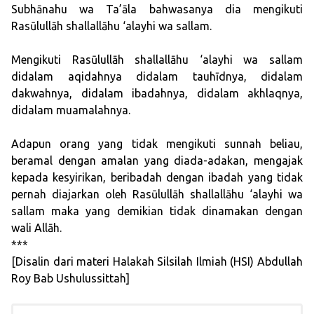
Subhānahu wa Ta’āla bahwasanya dia mengikuti
Rasūlullāh shallallāhu ‘alayhi wa sallam.
Mengikuti Rasūlullāh shallallāhu ‘alayhi wa sallam
didalam aqidahnya didalam tauhīdnya, didalam
dakwahnya, didalam ibadahnya, didalam akhlaqnya,
didalam muamalahnya.
Adapun orang yang tidak mengikuti sunnah beliau,
beramal dengan amalan yang diada-adakan, mengajak
kepada kesyirikan, beribadah dengan ibadah yang tidak
pernah diajarkan oleh Rasūlullāh shallallāhu ‘alayhi wa
sallam maka yang demikian tidak dinamakan dengan
wali Allāh.
***
[Disalin dari materi Halakah Silsilah Ilmiah (HSI) Abdullah
Roy Bab Ushulussittah]