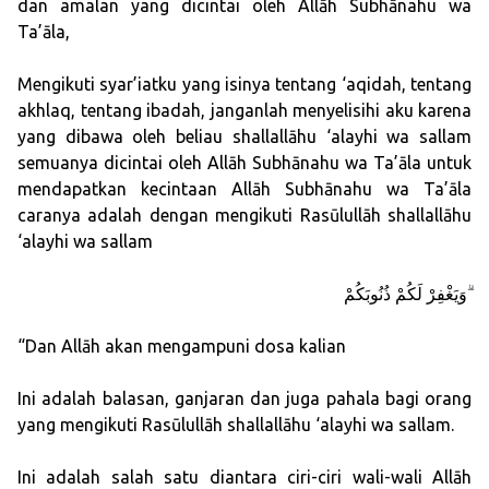
dan amalan yang dicintai oleh Allāh Subhānahu wa
Ta’āla,
Mengikuti syar’iatku yang isinya tentang ‘aqidah, tentang
akhlaq, tentang ibadah, janganlah menyelisihi aku karena
yang dibawa oleh beliau shallallāhu ‘alayhi wa sallam
semuanya dicintai oleh Allāh Subhānahu wa Ta’āla untuk
mendapatkan kecintaan Allāh Subhānahu wa Ta’āla
caranya adalah dengan mengikuti Rasūlullāh shallallāhu
‘alayhi wa sallam
وَيَغْفِرْ لَكُمْ ذُنُوبَكُمْ ۗ
“Dan Allāh akan mengampuni dosa kalian
Ini adalah balasan, ganjaran dan juga pahala bagi orang
yang mengikuti Rasūlullāh shallallāhu ‘alayhi wa sallam.
Ini adalah salah satu diantara ciri-ciri wali-wali Allāh