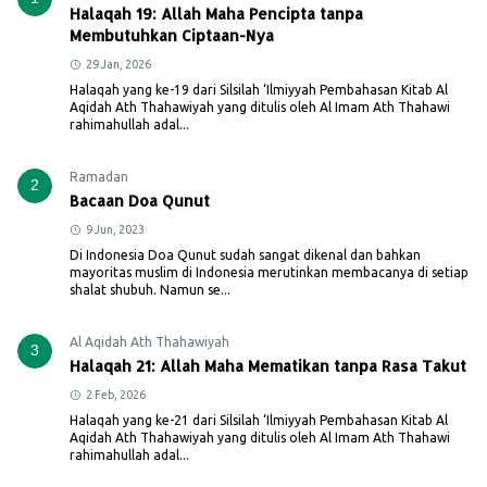
Halaqah 19: Allah Maha Pencipta tanpa
Membutuhkan Ciptaan-Nya
29 Jan, 2026
Halaqah yang ke-19 dari Silsilah ‘Ilmiyyah Pembahasan Kitab Al
Aqidah Ath Thahawiyah yang ditulis oleh Al Imam Ath Thahawi
rahimahullah adal...
Ramadan
2
Bacaan Doa Qunut
9 Jun, 2023
Di Indonesia Doa Qunut sudah sangat dikenal dan bahkan
mayoritas muslim di Indonesia merutinkan membacanya di setiap
shalat shubuh. Namun se...
Al Aqidah Ath Thahawiyah
3
Halaqah 21: Allah Maha Mematikan tanpa Rasa Takut
2 Feb, 2026
Halaqah yang ke-21 dari Silsilah ‘Ilmiyyah Pembahasan Kitab Al
Aqidah Ath Thahawiyah yang ditulis oleh Al Imam Ath Thahawi
rahimahullah adal...