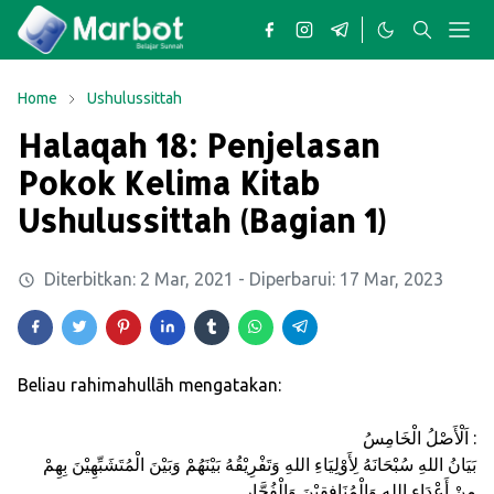
Home
Ushulussittah
Halaqah 18: Penjelasan
Pokok Kelima Kitab
Ushulussittah (Bagian 1)
Diterbitkan:
2 Mar, 2021
- Diperbarui:
17 Mar, 2023
Beliau rahimahullāh mengatakan:
اَلْأَصْلُ الْخَامِسُ :
بَيَانُ اللهِ سُبْحَانَهُ لِأَوْلِيَاءِ اللهِ وَتَفْرِيْقُهُ بَيْنَهُمْ وَبَيْنَ الْمُتَشَبِّهِيْنَ بِهِمْ
مِنْ أَعْدَاءِ اللهِ وَالْمُنَافِقِيْنَ وَالْفُجَّارِ