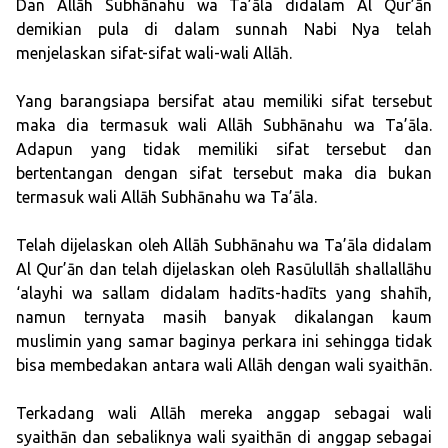
Dan Allāh Subhānahu wa Ta’āla didalam Al Qur’ān
demikian pula di dalam sunnah Nabi Nya telah
menjelaskan sifat-sifat wali-wali Allāh.
Yang barangsiapa bersifat atau memiliki sifat tersebut
maka dia termasuk wali Allāh Subhānahu wa Ta’āla.
Adapun yang tidak memiliki sifat tersebut dan
bertentangan dengan sifat tersebut maka dia bukan
termasuk wali Allāh Subhānahu wa Ta’āla.
Telah dijelaskan oleh Allāh Subhānahu wa Ta’āla didalam
Al Qur’ān dan telah dijelaskan oleh Rasūlullāh shallallāhu
‘alayhi wa sallam didalam hadīts-hadīts yang shahīh,
namun ternyata masih banyak dikalangan kaum
muslimin yang samar baginya perkara ini sehingga tidak
bisa membedakan antara wali Allāh dengan wali syaithān.
Terkadang wali Allāh mereka anggap sebagai wali
syaithān dan sebaliknya wali syaithān di anggap sebagai