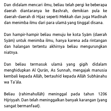
Dan didalam mencari ilmu, beliau telah pergi ke beberapa
daerah diantaranya ke Bashrah, demikian pula ke
daerah-daerah di Hijaz seperti Mekkah dan juga Madīnah
dan menimba ilmu dari para ulamā yang tinggal disana.
Dan hampir-hampir beliau menuju ke kota Syām (daerah
Syām) untuk menimba ilmu, hanya karena ada rintangan
dan halangan tertentu akhirnya beliau mengurungkan
niatnya.
Dan beliau termasuk ulamā yang gigih didalam
menghidupkan Al Qurān, As Sunnah, mengajak manusia
kembali kepada Allāh, bertauhīd kepada Allāh Subhānahu
wa Ta’āla.
Beliau (rahimahullāh) meninggal pada tahun 1206
Hijriyyah. Dan telah meninggalkan banyak karangan (yang
sangat bermanfaat).