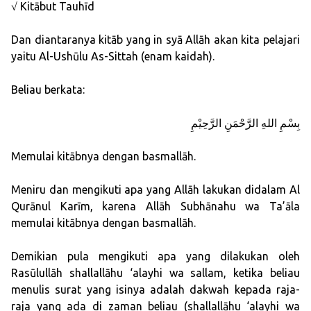
√ Kitābut Tauhīd
Dan diantaranya kitāb yang in syā Allāh akan kita pelajari
yaitu Al-Ushūlu As-Sittah (enam kaidah).
Beliau berkata:
بِسْمِ اللهِ الرَّحْمَنِ الرَّحِيْمِ
Memulai kitābnya dengan basmallāh.
Meniru dan mengikuti apa yang Allāh lakukan didalam Al
Qurānul Karīm, karena Allāh Subhānahu wa Ta’āla
memulai kitābnya dengan basmallāh.
Demikian pula mengikuti apa yang dilakukan oleh
Rasūlullāh shallallāhu ‘alayhi wa sallam, ketika beliau
menulis surat yang isinya adalah dakwah kepada raja-
raja yang ada di zaman beliau (shallallāhu ‘alayhi wa