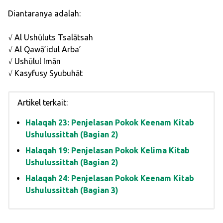
Diantaranya adalah:
√ Al Ushūluts Tsalātsah
√ Al Qawā’idul Arba’
√ Ushūlul Imān
√ Kasyfusy Syubuhāt
Artikel terkait:
Halaqah 23: Penjelasan Pokok Keenam Kitab
Ushulussittah (Bagian 2)
Halaqah 19: Penjelasan Pokok Kelima Kitab
Ushulussittah (Bagian 2)
Halaqah 24: Penjelasan Pokok Keenam Kitab
Ushulussittah (Bagian 3)