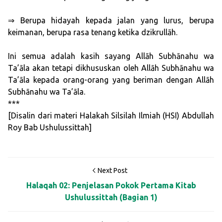
⇒ Berupa hidayah kepada jalan yang lurus, berupa
keimanan, berupa rasa tenang ketika dzikrullāh.
Ini semua adalah kasih sayang Allāh Subhānahu wa
Ta’āla akan tetapi dikhususkan oleh Allāh Subhānahu wa
Ta’āla kepada orang-orang yang beriman dengan Allāh
Subhānahu wa Ta’āla.
***
[Disalin dari materi Halakah Silsilah Ilmiah (HSI) Abdullah
Roy Bab Ushulussittah]
Next Post
Halaqah 02: Penjelasan Pokok Pertama Kitab
Ushulussittah (Bagian 1)