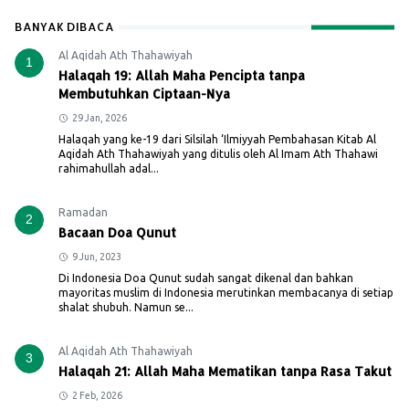
BANYAK DIBACA
Al Aqidah Ath Thahawiyah
1
Halaqah 19: Allah Maha Pencipta tanpa
Membutuhkan Ciptaan-Nya
29 Jan, 2026
Halaqah yang ke-19 dari Silsilah ‘Ilmiyyah Pembahasan Kitab Al
Aqidah Ath Thahawiyah yang ditulis oleh Al Imam Ath Thahawi
rahimahullah adal...
Ramadan
2
Bacaan Doa Qunut
9 Jun, 2023
Di Indonesia Doa Qunut sudah sangat dikenal dan bahkan
mayoritas muslim di Indonesia merutinkan membacanya di setiap
shalat shubuh. Namun se...
Al Aqidah Ath Thahawiyah
3
Halaqah 21: Allah Maha Mematikan tanpa Rasa Takut
2 Feb, 2026