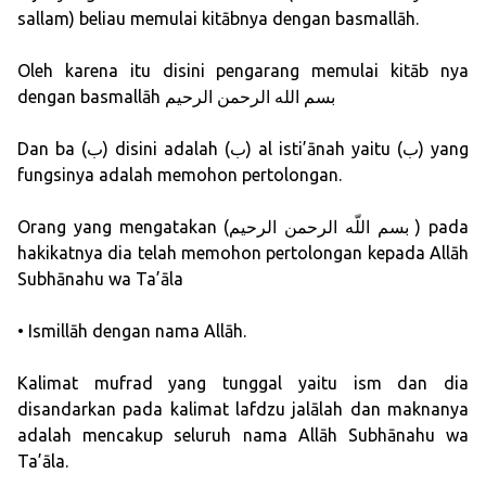
sallam) beliau memulai kitābnya dengan basmallāh.
Oleh karena itu disini pengarang memulai kitāb nya
dengan basmallāh بسم الله الرحمن الرحيم
Dan ba (ب) disini adalah (ب) al isti’ānah yaitu (ب) yang
fungsinya adalah memohon pertolongan.
Orang yang mengatakan (بسم اللّه الرحمن الرحيم ) pada
hakikatnya dia telah memohon pertolongan kepada Allāh
Subhānahu wa Ta’āla
• Ismillāh dengan nama Allāh.
Kalimat mufrad yang tunggal yaitu ism dan dia
disandarkan pada kalimat lafdzu jalālah dan maknanya
adalah mencakup seluruh nama Allāh Subhānahu wa
Ta’āla.