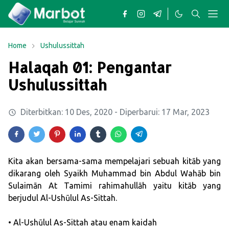
Home
Ushulussittah
Halaqah 01: Pengantar
Ushulussittah
Diterbitkan:
10 Des, 2020
- Diperbarui:
17 Mar, 2023
Kita akan bersama-sama mempelajari sebuah kitāb yang
dikarang oleh Syaikh Muhammad bin Abdul Wahāb bin
Sulaimān At Tamimi rahimahullāh yaitu kitāb yang
berjudul Al-Ushūlul As-Sittah.
• Al-Ushūlul As-Sittah atau enam kaidah