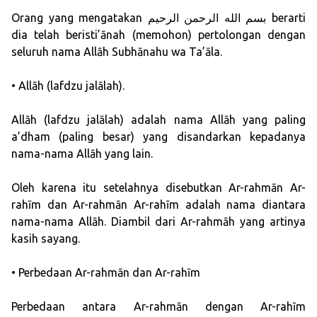
Orang yang mengatakan بسم الله الرحمن الرحيم berarti
dia telah beristi’ānah (memohon) pertolongan dengan
seluruh nama Allāh Subhānahu wa Ta’āla.
• Allāh (lafdzu jalālah).
Allāh (lafdzu jalālah) adalah nama Allāh yang paling
a’dham (paling besar) yang disandarkan kepadanya
nama-nama Allāh yang lain.
Oleh karena itu setelahnya disebutkan Ar-rahmān Ar-
rahīm dan Ar-rahmān Ar-rahīm adalah nama diantara
nama-nama Allāh. Diambil dari Ar-rahmāh yang artinya
kasih sayang.
• Perbedaan Ar-rahmān dan Ar-rahīm
Perbedaan antara Ar-rahmān dengan Ar-rahīm