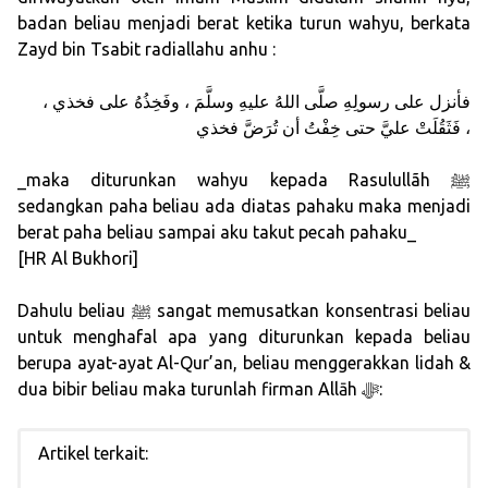
badan beliau menjadi berat ketika turun wahyu, berkata
Zayd bin Tsabit radiallahu anhu :
فأنزل على رسولِهِ صلَّى اللهُ عليهِ وسلَّمَ ، وفَخِذُهُ على فخذي ،
فَثَقُلَتْ عليَّ حتى خِفْتُ أن تُرَضَّ فخذي ،
_maka diturunkan wahyu kepada Rasulullãh ﷺ
sedangkan paha beliau ada diatas pahaku maka menjadi
berat paha beliau sampai aku takut pecah pahaku_
[HR Al Bukhori]
Dahulu beliau ﷺ sangat memusatkan konsentrasi beliau
untuk menghafal apa yang diturunkan kepada beliau
berupa ayat-ayat Al-Qur’an, beliau menggerakkan lidah &
dua bibir beliau maka turunlah firman Allāh ﷻ:
Artikel terkait: