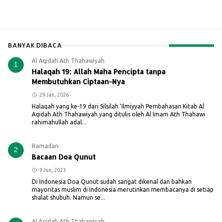
BANYAK DIBACA
Al Aqidah Ath Thahawiyah
1
Halaqah 19: Allah Maha Pencipta tanpa
Membutuhkan Ciptaan-Nya
29 Jan, 2026
Halaqah yang ke-19 dari Silsilah ‘Ilmiyyah Pembahasan Kitab Al
Aqidah Ath Thahawiyah yang ditulis oleh Al Imam Ath Thahawi
rahimahullah adal...
Ramadan
2
Bacaan Doa Qunut
9 Jun, 2023
Di Indonesia Doa Qunut sudah sangat dikenal dan bahkan
mayoritas muslim di Indonesia merutinkan membacanya di setiap
shalat shubuh. Namun se...
Al Aqidah Ath Thahawiyah