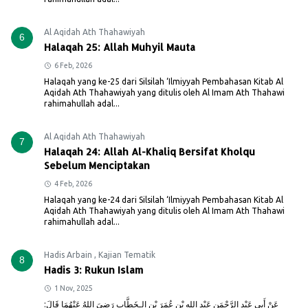
Al Aqidah Ath Thahawiyah
6
Halaqah 25: Allah Muhyil Mauta
6 Feb, 2026
Halaqah yang ke-25 dari Silsilah ‘Ilmiyyah Pembahasan Kitab Al
Aqidah Ath Thahawiyah yang ditulis oleh Al Imam Ath Thahawi
rahimahullah adal...
Al Aqidah Ath Thahawiyah
7
Halaqah 24: Allah Al-Khaliq Bersifat Kholqu
Sebelum Menciptakan
4 Feb, 2026
Halaqah yang ke-24 dari Silsilah ‘Ilmiyyah Pembahasan Kitab Al
Aqidah Ath Thahawiyah yang ditulis oleh Al Imam Ath Thahawi
rahimahullah adal...
Hadis Arbain
,
Kajian Tematik
8
Hadis 3: Rukun Islam
1 Nov, 2025
عَنْ أَبِي عَبْدِ الرَّحْمَنِ عَبْدِ اللهِ بْنِ عُمَرَ بْنِ الـخَطَّابِ رَضِيَ اللهُ عَنْهُمَا قَالَ: