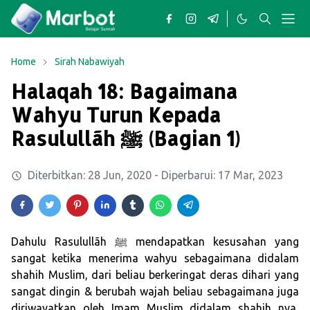
Home
Sirah Nabawiyah
Halaqah 18: Bagaimana
Wahyu Turun Kepada
Rasulullãh ﷺ (Bagian 1)
Diterbitkan:
28 Jun, 2020
- Diperbarui:
17 Mar, 2023
Dahulu Rasulullãh ﷺ mendapatkan kesusahan yang
sangat ketika menerima wahyu sebagaimana didalam
shahih Muslim, dari beliau berkeringat deras dihari yang
sangat dingin & berubah wajah beliau sebagaimana juga
diriwayatkan oleh Imam Muslim didalam shahih nya,