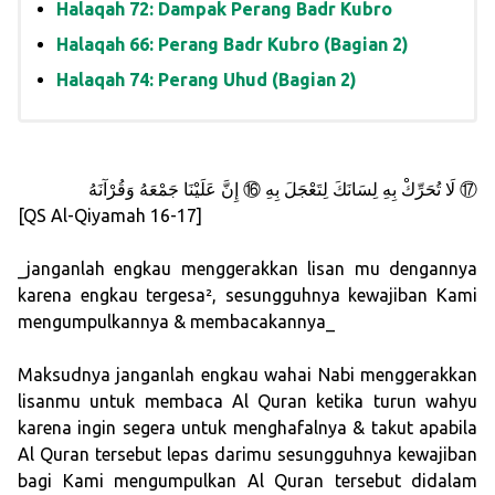
Halaqah 72: Dampak Perang Badr Kubro
Halaqah 66: Perang Badr Kubro (Bagian 2)
Halaqah 74: Perang Uhud (Bagian 2)
لَا تُحَرِّكْ بِهِ لِسَانَكَ لِتَعْجَلَ بِهِ ⑯ إِنَّ عَلَيْنَا جَمْعَهُ وَقُرْآنَهُ ⑰
[QS Al-Qiyamah 16-17]
_janganlah engkau menggerakkan lisan mu dengannya
karena engkau tergesa², sesungguhnya kewajiban Kami
mengumpulkannya & membacakannya_
Maksudnya janganlah engkau wahai Nabi menggerakkan
lisanmu untuk membaca Al Quran ketika turun wahyu
karena ingin segera untuk menghafalnya & takut apabila
Al Quran tersebut lepas darimu sesungguhnya kewajiban
bagi Kami mengumpulkan Al Quran tersebut didalam