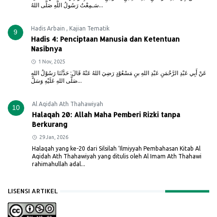
سَـمِعْتُ رَسُولُ اللَّهِ صَلَّى اللهُ...
Hadis Arbain
,
Kajian Tematik
9
Hadis 4: Penciptaan Manusia dan Ketentuan
Nasibnya
1 Nov, 2025
عَنْ أَبِي عَبْدِ الرَّحْمَنِ عَبْدِ اللهِ بنِ مَسْعُوْدٍ رَضِيَ اللهُ عَنْهُ قَالَ: حَدَّثَنَا رَسُوْلُ اللهِ
صَلَّى اللهِ عَلَيْهِ وَسَلَّ...
Al Aqidah Ath Thahawiyah
10
Halaqah 20: Allah Maha Pemberi Rizki tanpa
Berkurang
29 Jan, 2026
Halaqah yang ke-20 dari Silsilah ‘Ilmiyyah Pembahasan Kitab Al
Aqidah Ath Thahawiyah yang ditulis oleh Al Imam Ath Thahawi
rahimahullah adal...
LISENSI ARTIKEL