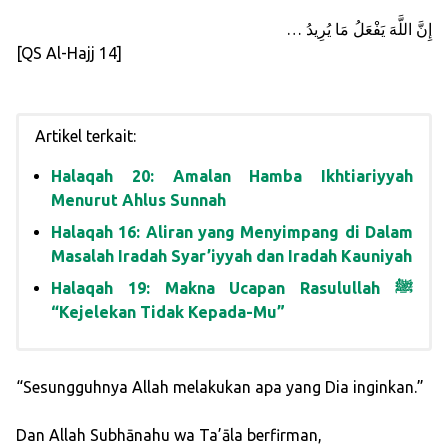
… إِنَّ اللَّهَ يَفْعَلُ مَا يُرِيدُ
[QS Al-Hajj 14]
Artikel terkait:
Halaqah 20: Amalan Hamba Ikhtiariyyah
Menurut Ahlus Sunnah
Halaqah 16: Aliran yang Menyimpang di Dalam
Masalah Iradah Syar’iyyah dan Iradah Kauniyah
Halaqah 19: Makna Ucapan Rasulullah ﷺ
“Kejelekan Tidak Kepada-Mu”
“Sesungguhnya Allah melakukan apa yang Dia inginkan.”
Dan Allah Subhānahu wa Ta’āla berfirman,