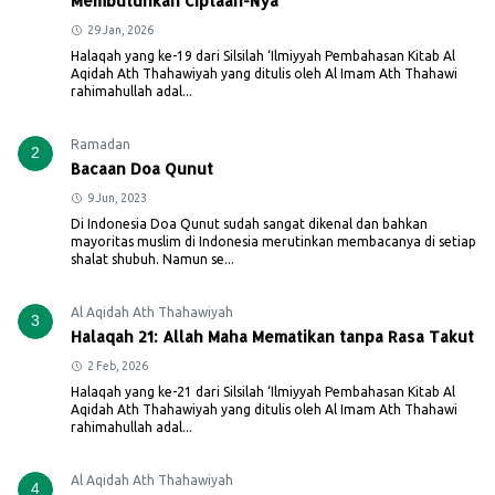
Membutuhkan Ciptaan-Nya
29 Jan, 2026
Halaqah yang ke-19 dari Silsilah ‘Ilmiyyah Pembahasan Kitab Al
Aqidah Ath Thahawiyah yang ditulis oleh Al Imam Ath Thahawi
rahimahullah adal...
Ramadan
2
Bacaan Doa Qunut
9 Jun, 2023
Di Indonesia Doa Qunut sudah sangat dikenal dan bahkan
mayoritas muslim di Indonesia merutinkan membacanya di setiap
shalat shubuh. Namun se...
Al Aqidah Ath Thahawiyah
3
Halaqah 21: Allah Maha Mematikan tanpa Rasa Takut
2 Feb, 2026
Halaqah yang ke-21 dari Silsilah ‘Ilmiyyah Pembahasan Kitab Al
Aqidah Ath Thahawiyah yang ditulis oleh Al Imam Ath Thahawi
rahimahullah adal...
Al Aqidah Ath Thahawiyah
4