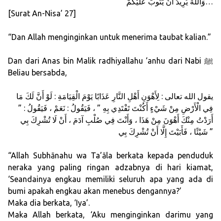
وَاللَّهُ يُرِيدُ أَنْ يَتُوبَ عَلَيْكُمْ…
[Surat An-Nisa’ 27]
“Dan Allah menginginkan untuk menerima taubat kalian.”
Dan dari Anas bin Malik radhiyallahu ‘anhu dari Nabi ﷺ
Beliau bersabda,
يقول الله تعالى : لِأَهْوَنِ أَهْلِ النَّارِ عَذَابًا يَوْمَ الْقِيَامَةِ : لَوْ أَنَّ لَكَ مَا
فِي الْأَرْضِ مِنْ شَيْءٍ أَكُنْتَ تَفْتَدِي بِهِ ” ، فَيَقُولُ : نَعَمْ ، فَيَقُولُ : ”
أَرَدْتُ مِنْكَ أَهْوَنَ مِنْ هَذَا ، وَأَنْتَ فِي صُلْبِ آدَمَ ، أَنْ لَا تُشْرِكَ بِي
شَيْئًا ، فَأَبَيْتَ إِلَّا أَنْ تُشْرِكَ بِي ”
“Allah Subhānahu wa Ta’āla berkata kepada penduduk
neraka yang paling ringan adzabnya di hari kiamat,
‘Seandainya engkau memiliki seluruh apa yang ada di
bumi apakah engkau akan menebus dengannya?’
Maka dia berkata, ‘Iya’.
Maka Allah berkata, ‘Aku menginginkan darimu yang