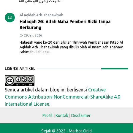
سَـمِعْتُ رَسُولُ اللَّهِ صَلَّى اللهُ...
Al Aqidah Ath Thahawiyah
10
Halaqah 20: Allah Maha Pemberi Rizki tanpa
Berkurang
29 Jan, 2026
Halaqah yang ke-20 dari Silsilah ‘Ilmiyyah Pembahasan Kitab Al
Aqidah Ath Thahawiyah yang ditulis oleh Al Imam Ath Thahawi
rahimahullah adal...
LISENSI ARTIKEL
Semua artikel dalam blog ini berlisensi
Creative
Commons Attribution-NonCommercial-ShareAlike 4.0
International License
.
Profil
|
Kontak
|
Disclaimer
Sejak © 2022 - Marbot.Or.Id