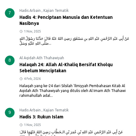
Hadis Arbain
,
Kajian Tematik
7
Hadis 4: Penciptaan Manusia dan Ketentuan
Nasibnya
1 Nov, 2025
عَنْ أَبِي عَبْدِ الرَّحْمَنِ عَبْدِ اللهِ بنِ مَسْعُوْدٍ رَضِيَ اللهُ عَنْهُ قَالَ: حَدَّثَنَا رَسُوْلُ اللهِ
صَلَّى اللهِ عَلَيْهِ وَسَلَّ...
Al Aqidah Ath Thahawiyah
8
Halaqah 24: Allah Al-Khaliq Bersifat Kholqu
Sebelum Menciptakan
4 Feb, 2026
Halaqah yang ke-24 dari Silsilah ‘Ilmiyyah Pembahasan Kitab Al
Aqidah Ath Thahawiyah yang ditulis oleh Al Imam Ath Thahawi
rahimahullah adal...
Hadis Arbain
,
Kajian Tematik
9
Hadis 3: Rukun Islam
1 Nov, 2025
عَنْ أَبِي عَبْدِ الرَّحْمَنِ عَبْدِ اللهِ بْنِ عُمَرَ بْنِ الـخَطَّابِ رَضِيَ اللهُ عَنْهُمَا قَالَ: