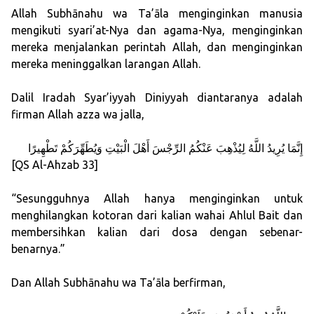
Allah Subhānahu wa Ta’āla menginginkan manusia
mengikuti syari’at-Nya dan agama-Nya, menginginkan
mereka menjalankan perintah Allah, dan menginginkan
mereka meninggalkan larangan Allah.
Dalil Iradah Syar’iyyah Diniyyah diantaranya adalah
firman Allah azza wa jalla,
إِنَّمَا يُرِيدُ اللَّهُ لِيُذْهِبَ عَنْكُمُ الرِّجْسَ أَهْلَ الْبَيْتِ وَيُطَهِّرَكُمْ تَطْهِيرًا
[QS Al-Ahzab 33]
“Sesungguhnya Allah hanya menginginkan untuk
menghilangkan kotoran dari kalian wahai Ahlul Bait dan
membersihkan kalian dari dosa dengan sebenar-
benarnya.”
Dan Allah Subhānahu wa Ta’āla berfirman,