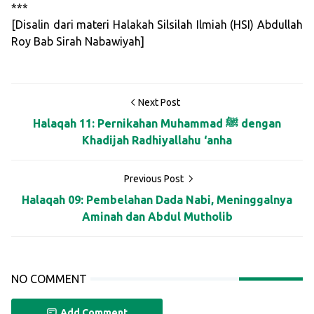
***
[Disalin dari materi Halakah Silsilah Ilmiah (HSI) Abdullah
Roy Bab Sirah Nabawiyah]
Next Post
Halaqah 11: Pernikahan Muhammad ﷺ dengan
Khadijah Radhiyallahu ‘anha
Previous Post
Halaqah 09: Pembelahan Dada Nabi, Meninggalnya
Aminah dan Abdul Mutholib
NO COMMENT
Add Comment