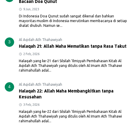
Bacaan Doa Qunut
9 Jun, 2023
Di Indonesia Doa Qunut sudah sangat dikenal dan bahkan
mayoritas muslim di Indonesia merutinkan membacanya di setiap
shalat shubuh. Namun se...
Al Aqidah Ath Thahawiyah
3
Halaqah 21: Allah Maha Mematikan tanpa Rasa Takut
2 Feb, 2026
Halaqah yang ke-21 dari Silsilah ‘Ilmiyyah Pembahasan Kitab Al
Aqidah Ath Thahawiyah yang ditulis oleh Al Imam Ath Thahawi
rahimahullah adal...
Al Aqidah Ath Thahawiyah
4
Halaqah 22: Allah Maha Membangkitkan tanpa
Kesusahan
3 Feb, 2026
Halaqah yang ke-22 dari Silsilah ‘Ilmiyyah Pembahasan Kitab Al
Aqidah Ath Thahawiyah yang ditulis oleh Al Imam Ath Thahawi
rahimahullah adal...