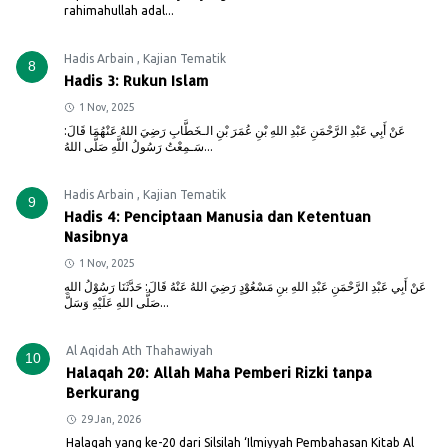
rahimahullah adal...
Hadis Arbain
,
Kajian Tematik
8
Hadis 3: Rukun Islam
1 Nov, 2025
عَنْ أَبِي عَبْدِ الرَّحْمَنِ عَبْدِ اللهِ بْنِ عُمَرَ بْنِ الـخَطَّابِ رَضِيَ اللهُ عَنْهُمَا قَالَ:
سَـمِعْتُ رَسُولُ اللَّهِ صَلَّى اللهُ...
Hadis Arbain
,
Kajian Tematik
9
Hadis 4: Penciptaan Manusia dan Ketentuan
Nasibnya
1 Nov, 2025
عَنْ أَبِي عَبْدِ الرَّحْمَنِ عَبْدِ اللهِ بنِ مَسْعُوْدٍ رَضِيَ اللهُ عَنْهُ قَالَ: حَدَّثَنَا رَسُوْلُ اللهِ
صَلَّى اللهِ عَلَيْهِ وَسَلَّ...
Al Aqidah Ath Thahawiyah
10
Halaqah 20: Allah Maha Pemberi Rizki tanpa
Berkurang
29 Jan, 2026
Halaqah yang ke-20 dari Silsilah ‘Ilmiyyah Pembahasan Kitab Al