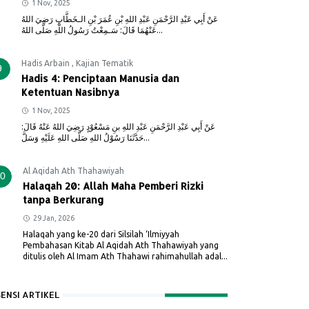
1 Nov, 2025
عَنْ أَبِي عَبْدِ الرَّحْمَنِ عَبْدِ اللهِ بْنِ عُمَرَ بْنِ الـخَطَّابِ رَضِيَ اللهُ
عَنْهُمَا قَالَ: سَـمِعْتُ رَسُولُ اللَّهِ صَلَّى اللهُ...
Hadis Arbain
,
Kajian Tematik
9
Hadis 4: Penciptaan Manusia dan
Ketentuan Nasibnya
1 Nov, 2025
عَنْ أَبِي عَبْدِ الرَّحْمَنِ عَبْدِ اللهِ بنِ مَسْعُوْدٍ رَضِيَ اللهُ عَنْهُ قَالَ:
حَدَّثَنَا رَسُوْلُ اللهِ صَلَّى اللهِ عَلَيْهِ وَسَلَّ...
Al Aqidah Ath Thahawiyah
0
Halaqah 20: Allah Maha Pemberi Rizki
tanpa Berkurang
29 Jan, 2026
Halaqah yang ke-20 dari Silsilah ‘Ilmiyyah
Pembahasan Kitab Al Aqidah Ath Thahawiyah yang
ditulis oleh Al Imam Ath Thahawi rahimahullah adal...
SENSI ARTIKEL