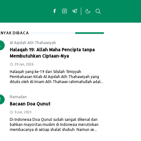
NYAK DIBACA
Al Aqidah Ath Thahawiyah
1
Halaqah 19: Allah Maha Pencipta tanpa
Membutuhkan Ciptaan-Nya
29 Jan, 2026
Halaqah yang ke-19 dari Silsilah ‘Ilmiyyah
Pembahasan Kitab Al Aqidah Ath Thahawiyah yang
ditulis oleh Al Imam Ath Thahawi rahimahullah adal...
Ramadan
2
Bacaan Doa Qunut
9 Jun, 2023
Di Indonesia Doa Qunut sudah sangat dikenal dan
bahkan mayoritas muslim di Indonesia merutinkan
membacanya di setiap shalat shubuh. Namun se...