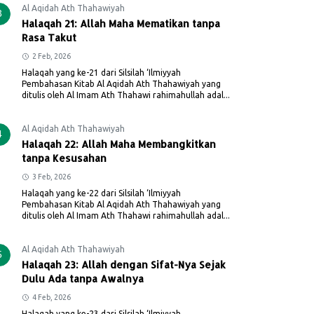
Al Aqidah Ath Thahawiyah
3
Halaqah 21: Allah Maha Mematikan tanpa
Rasa Takut
2 Feb, 2026
Halaqah yang ke-21 dari Silsilah ‘Ilmiyyah
Pembahasan Kitab Al Aqidah Ath Thahawiyah yang
ditulis oleh Al Imam Ath Thahawi rahimahullah adal...
Al Aqidah Ath Thahawiyah
4
Halaqah 22: Allah Maha Membangkitkan
tanpa Kesusahan
3 Feb, 2026
Halaqah yang ke-22 dari Silsilah ‘Ilmiyyah
Pembahasan Kitab Al Aqidah Ath Thahawiyah yang
ditulis oleh Al Imam Ath Thahawi rahimahullah adal...
Al Aqidah Ath Thahawiyah
5
Halaqah 23: Allah dengan Sifat-Nya Sejak
Dulu Ada tanpa Awalnya
4 Feb, 2026
Halaqah yang ke-23 dari Silsilah ‘Ilmiyyah