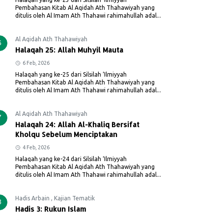
Pembahasan Kitab Al Aqidah Ath Thahawiyah yang
ditulis oleh Al Imam Ath Thahawi rahimahullah adal...
Al Aqidah Ath Thahawiyah
6
Halaqah 25: Allah Muhyil Mauta
6 Feb, 2026
Halaqah yang ke-25 dari Silsilah ‘Ilmiyyah
Pembahasan Kitab Al Aqidah Ath Thahawiyah yang
ditulis oleh Al Imam Ath Thahawi rahimahullah adal...
Al Aqidah Ath Thahawiyah
7
Halaqah 24: Allah Al-Khaliq Bersifat
Kholqu Sebelum Menciptakan
4 Feb, 2026
Halaqah yang ke-24 dari Silsilah ‘Ilmiyyah
Pembahasan Kitab Al Aqidah Ath Thahawiyah yang
ditulis oleh Al Imam Ath Thahawi rahimahullah adal...
Hadis Arbain
,
Kajian Tematik
8
Hadis 3: Rukun Islam