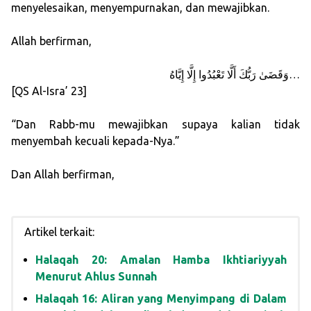
menyelesaikan, menyempurnakan, dan mewajibkan.
Allah berfirman,
وَقَضَىٰ رَبُّكَ أَلَّا تَعْبُدُوا إِلَّا إِيَّاهُ…
[QS Al-Isra’ 23]
“Dan Rabb-mu mewajibkan supaya kalian tidak
menyembah kecuali kepada-Nya.”
Dan Allah berfirman,
Artikel terkait:
Halaqah 20: Amalan Hamba Ikhtiariyyah
Menurut Ahlus Sunnah
Halaqah 16: Aliran yang Menyimpang di Dalam