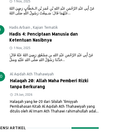
1 Nov, 2025
عَنْ أَبِي عَبْدِ الرَّحْمَنِ عَبْدِ اللهِ بْنِ عُمَرَ بْنِ الـخَطَّابِ رَضِيَ اللهُ
عَنْهُمَا قَالَ: سَـمِعْتُ رَسُولُ اللَّهِ صَلَّى اللهُ...
Hadis Arbain
,
Kajian Tematik
9
Hadis 4: Penciptaan Manusia dan
Ketentuan Nasibnya
1 Nov, 2025
عَنْ أَبِي عَبْدِ الرَّحْمَنِ عَبْدِ اللهِ بنِ مَسْعُوْدٍ رَضِيَ اللهُ عَنْهُ قَالَ:
حَدَّثَنَا رَسُوْلُ اللهِ صَلَّى اللهِ عَلَيْهِ وَسَلَّ...
Al Aqidah Ath Thahawiyah
0
Halaqah 20: Allah Maha Pemberi Rizki
tanpa Berkurang
29 Jan, 2026
Halaqah yang ke-20 dari Silsilah ‘Ilmiyyah
Pembahasan Kitab Al Aqidah Ath Thahawiyah yang
ditulis oleh Al Imam Ath Thahawi rahimahullah adal...
SENSI ARTIKEL