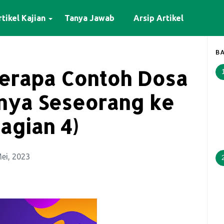
tikel Kajian
Tanya Jawab
Arsip Artikel
BA
berapa Contoh Dosa
nya Seseorang ke
agian 4)
ei, 2023