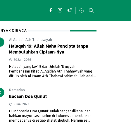
NYAK DIBACA
Al Aqidah Ath Thahawiyah
1
Halaqah 19: Allah Maha Pencipta tanpa
Membutuhkan Ciptaan-Nya
29 Jan, 2026
Halaqah yang ke-19 dari Silsilah ‘Ilmiyyah
Pembahasan Kitab Al Aqidah Ath Thahawiyah yang
ditulis oleh Al Imam Ath Thahawi rahimahullah adal...
Ramadan
2
Bacaan Doa Qunut
9 Jun, 2023
Di Indonesia Doa Qunut sudah sangat dikenal dan
bahkan mayoritas muslim di Indonesia merutinkan
membacanya di setiap shalat shubuh. Namun se...