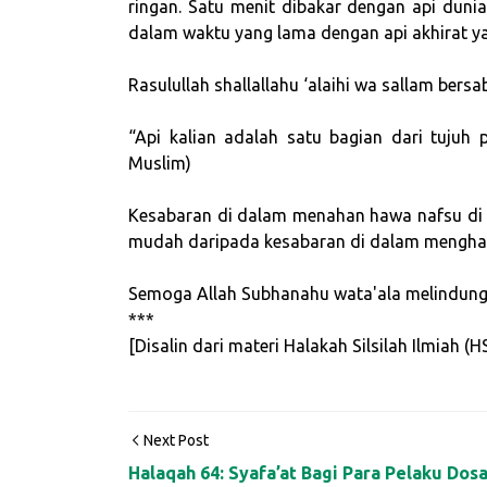
ringan. Satu menit dibakar dengan api duni
dalam waktu yang lama dengan api akhirat ya
Rasulullah shallallahu ‘alaihi wa sallam bersa
“Api kalian adalah satu bagian dari tujuh 
Muslim)
Kesabaran di dalam menahan hawa nafsu di du
mudah daripada kesabaran di dalam menghada
Semoga Allah Subhanahu wata'ala melindungi k
***
[Disalin dari materi Halakah Silsilah Ilmiah 
Next Post
Halaqah 64: Syafa’at Bagi Para Pelaku Dos