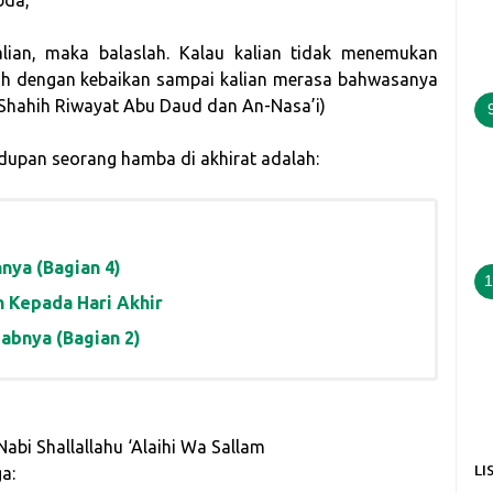
bda,
lian, maka balaslah. Kalau kalian tidak menemukan
h dengan kebaikan sampai kalian merasa bahwasanya
 Shahih Riwayat Abu Daud dan An-Nasa’i)
upan seorang hamba di akhirat adalah:
nya (Bagian 4)
1
n Kepada Hari Akhir
abnya (Bagian 2)
bi Shallallahu ‘Alaihi Wa Sallam
LI
a: