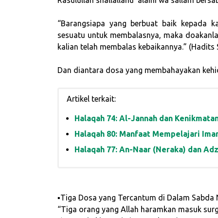
Rasulullah shallallahu ‘alaihi wa sallam bersa
“Barangsiapa yang berbuat baik kepada ka
sesuatu untuk membalasnya, maka doakanla
kalian telah membalas kebaikannya.” (Hadits
Dan diantara dosa yang membahayakan kehid
Artikel terkait:
Halaqah 74: Al-Jannah dan Kenikmatan
Halaqah 80: Manfaat Mempelajari Ima
Halaqah 77: An-Naar (Neraka) dan Adz
▪Tiga Dosa yang Tercantum di Dalam Sabda Na
“Tiga orang yang Allah haramkan masuk surg