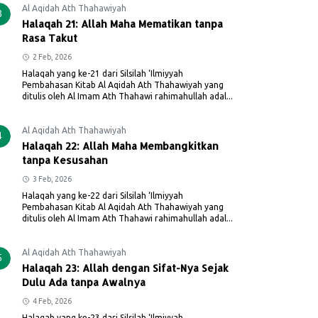
Al Aqidah Ath Thahawiyah
3
Halaqah 21: Allah Maha Mematikan tanpa
Rasa Takut
2 Feb, 2026
Halaqah yang ke-21 dari Silsilah ‘Ilmiyyah
Pembahasan Kitab Al Aqidah Ath Thahawiyah yang
ditulis oleh Al Imam Ath Thahawi rahimahullah adal...
Al Aqidah Ath Thahawiyah
4
Halaqah 22: Allah Maha Membangkitkan
tanpa Kesusahan
3 Feb, 2026
Halaqah yang ke-22 dari Silsilah ‘Ilmiyyah
Pembahasan Kitab Al Aqidah Ath Thahawiyah yang
ditulis oleh Al Imam Ath Thahawi rahimahullah adal...
Al Aqidah Ath Thahawiyah
5
Halaqah 23: Allah dengan Sifat-Nya Sejak
Dulu Ada tanpa Awalnya
4 Feb, 2026
Halaqah yang ke-23 dari Silsilah ‘Ilmiyyah