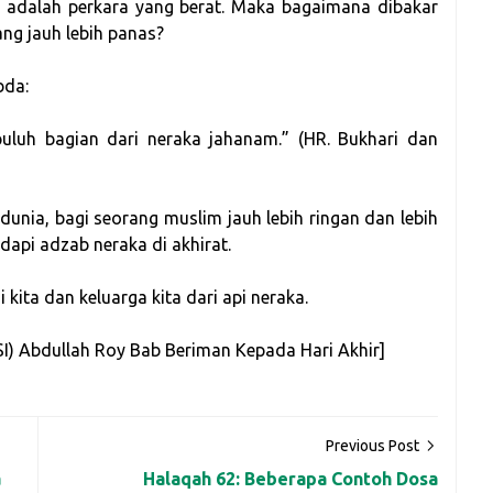
a adalah perkara yang berat. Maka bagaimana dibakar
ng jauh lebih panas?
bda:
puluh bagian dari neraka jahanam.” (HR. Bukhari dan
nia, bagi seorang muslim jauh lebih ringan dan lebih
pi adzab neraka di akhirat.
ita dan keluarga kita dari api neraka.
(HSI) Abdullah Roy Bab Beriman Kepada Hari Akhir]
Previous Post
a
Halaqah 62: Beberapa Contoh Dosa