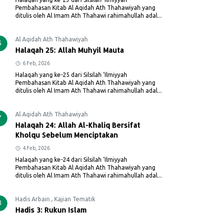
Pembahasan Kitab Al Aqidah Ath Thahawiyah yang
ditulis oleh Al Imam Ath Thahawi rahimahullah adal...
Al Aqidah Ath Thahawiyah
6
Halaqah 25: Allah Muhyil Mauta
6 Feb, 2026
Halaqah yang ke-25 dari Silsilah ‘Ilmiyyah
Pembahasan Kitab Al Aqidah Ath Thahawiyah yang
ditulis oleh Al Imam Ath Thahawi rahimahullah adal...
Al Aqidah Ath Thahawiyah
7
Halaqah 24: Allah Al-Khaliq Bersifat
Kholqu Sebelum Menciptakan
4 Feb, 2026
Halaqah yang ke-24 dari Silsilah ‘Ilmiyyah
Pembahasan Kitab Al Aqidah Ath Thahawiyah yang
ditulis oleh Al Imam Ath Thahawi rahimahullah adal...
Hadis Arbain
,
Kajian Tematik
8
Hadis 3: Rukun Islam