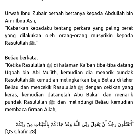
Urwah Ibnu Zubair pernah bertanya kepada Abdullah bin
Amr Ibnu Ash,
“Kabarkan kepadaku tentang perkara yang paling berat
yang dilakukan oleh orang-orang musyrikin kepada
Rasulullah ﷺ.”
Beliau berkata,
“Ketika Rasulullah ﷺ di halaman Ka’bah tiba-tiba datang
Uqbah bin Abi Mu’ith, kemudian dia menarik pundak
Rasulullah ﷺ kemudian melingkarkan baju Beliau di leher
Beliau dan mencekik Rasulullah ﷺ dengan cekikan yang
keras, kemudian datanglah Abu Bakar dan menarik
pundak Rasulullah ﷺ dan melindungi Beliau kemudian
membaca firman Allah,
أَتَقْتُلُونَ رَجُلًا أَنْ يَقُولَ رَبِّيَ اللَّهُ وَقَدْ جَاءَكُمْ بِالْبَيِّنَاتِ مِنْ رَبِّكُمْ ۖ
[QS Ghafir 28]