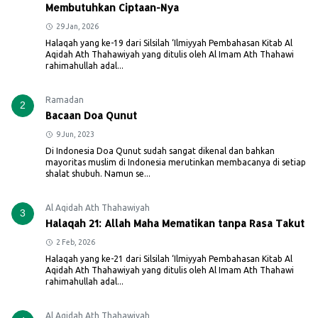
Membutuhkan Ciptaan-Nya
29 Jan, 2026
Halaqah yang ke-19 dari Silsilah ‘Ilmiyyah Pembahasan Kitab Al
Aqidah Ath Thahawiyah yang ditulis oleh Al Imam Ath Thahawi
rahimahullah adal...
Ramadan
2
Bacaan Doa Qunut
9 Jun, 2023
Di Indonesia Doa Qunut sudah sangat dikenal dan bahkan
mayoritas muslim di Indonesia merutinkan membacanya di setiap
shalat shubuh. Namun se...
Al Aqidah Ath Thahawiyah
3
Halaqah 21: Allah Maha Mematikan tanpa Rasa Takut
2 Feb, 2026
Halaqah yang ke-21 dari Silsilah ‘Ilmiyyah Pembahasan Kitab Al
Aqidah Ath Thahawiyah yang ditulis oleh Al Imam Ath Thahawi
rahimahullah adal...
Al Aqidah Ath Thahawiyah