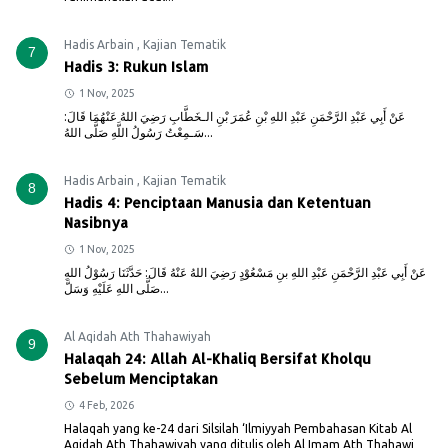
Hadis Arbain
,
Kajian Tematik
7
Hadis 3: Rukun Islam
1 Nov, 2025
عَنْ أَبِي عَبْدِ الرَّحْمَنِ عَبْدِ اللهِ بْنِ عُمَرَ بْنِ الـخَطَّابِ رَضِيَ اللهُ عَنْهُمَا قَالَ:
سَـمِعْتُ رَسُولُ اللَّهِ صَلَّى اللهُ...
Hadis Arbain
,
Kajian Tematik
8
Hadis 4: Penciptaan Manusia dan Ketentuan
Nasibnya
1 Nov, 2025
عَنْ أَبِي عَبْدِ الرَّحْمَنِ عَبْدِ اللهِ بنِ مَسْعُوْدٍ رَضِيَ اللهُ عَنْهُ قَالَ: حَدَّثَنَا رَسُوْلُ اللهِ
صَلَّى اللهِ عَلَيْهِ وَسَلَّ...
Al Aqidah Ath Thahawiyah
9
Halaqah 24: Allah Al-Khaliq Bersifat Kholqu
Sebelum Menciptakan
4 Feb, 2026
Halaqah yang ke-24 dari Silsilah ‘Ilmiyyah Pembahasan Kitab Al
Aqidah Ath Thahawiyah yang ditulis oleh Al Imam Ath Thahawi