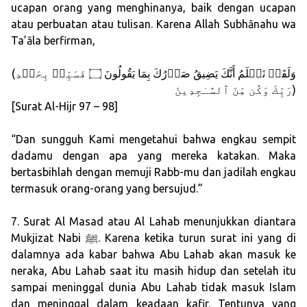
ucapan orang yang menghinanya, baik dengan ucapan
atau perbuatan atau tulisan. Karena Allah Subhānahu wa
Ta’āla berfirman,
(وَلَقَدۡ نَعۡلَمُ أَنَّكَ یَضِیقُ صَدۡرُكَ بِمَا یَقُولُونَ ۝ فَسَبِّحۡ بِحَمۡدِ
رَبِّكَ وَكُن مِّنَ ٱلسَّـٰجِدِینَ)
[Surat Al-Hijr 97 – 98]
“Dan sungguh Kami mengetahui bahwa engkau sempit
dadamu dengan apa yang mereka katakan. Maka
bertasbihlah dengan memuji Rabb-mu dan jadilah engkau
termasuk orang-orang yang bersujud.”
7. Surat Al Masad atau Al Lahab menunjukkan diantara
Mukjizat Nabi ﷺ. Karena ketika turun surat ini yang di
dalamnya ada kabar bahwa Abu Lahab akan masuk ke
neraka, Abu Lahab saat itu masih hidup dan setelah itu
sampai meninggal dunia Abu Lahab tidak masuk Islam
dan meninggal dalam keadaan kafir. Tentunya yang