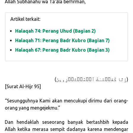
Allah Subhānahu wa Ta’āla berfirman,
Artikel terkait:
Halaqah 74: Perang Uhud (Bagian 2)
Halaqah 71: Perang Badr Kubro (Bagian 7)
Halaqah 67: Perang Badr Kubro (Bagian 3)
(إِنَّا كَفَیۡنَـٰكَ ٱلۡمُسۡتَهۡزِءِینَ)
[Surat Al-Hijr 95]
“Sesungguhnya Kami akan mencukupi dirimu dari orang-
orang yang mengejekmu.”
Dan hendaklah seseorang banyak bertashbih kepada
Allah ketika merasa sempit dadanya karena mendengar