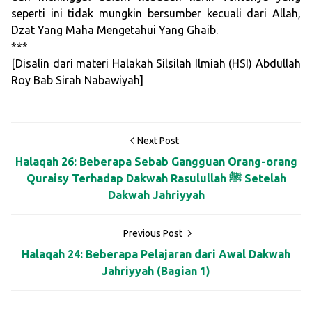
seperti ini tidak mungkin bersumber kecuali dari Allah,
Dzat Yang Maha Mengetahui Yang Ghaib.
***
[Disalin dari materi Halakah Silsilah Ilmiah (HSI) Abdullah
Roy Bab Sirah Nabawiyah]
Next Post
Halaqah 26: Beberapa Sebab Gangguan Orang-orang
Quraisy Terhadap Dakwah Rasulullah ﷺ Setelah
Dakwah Jahriyyah
Previous Post
Halaqah 24: Beberapa Pelajaran dari Awal Dakwah
Jahriyyah (Bagian 1)