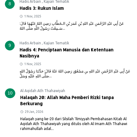
Hadis Arbain
,
Kajian Tematik
8
Hadis 3: Rukun Islam
1 Nov, 2025
عَنْ أَبِي عَبْدِ الرَّحْمَنِ عَبْدِ اللهِ بْنِ عُمَرَ بْنِ الـخَطَّابِ رَضِيَ اللهُ عَنْهُمَا قَالَ:
سَـمِعْتُ رَسُولُ اللَّهِ صَلَّى اللهُ...
Hadis Arbain
,
Kajian Tematik
9
Hadis 4: Penciptaan Manusia dan Ketentuan
Nasibnya
1 Nov, 2025
عَنْ أَبِي عَبْدِ الرَّحْمَنِ عَبْدِ اللهِ بنِ مَسْعُوْدٍ رَضِيَ اللهُ عَنْهُ قَالَ: حَدَّثَنَا رَسُوْلُ اللهِ
صَلَّى اللهِ عَلَيْهِ وَسَلَّ...
Al Aqidah Ath Thahawiyah
10
Halaqah 20: Allah Maha Pemberi Rizki tanpa
Berkurang
29 Jan, 2026
Halaqah yang ke-20 dari Silsilah ‘Ilmiyyah Pembahasan Kitab Al
Aqidah Ath Thahawiyah yang ditulis oleh Al Imam Ath Thahawi
rahimahullah adal...