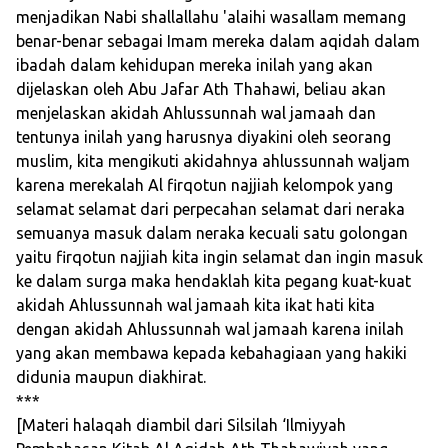
menjadikan Nabi shallallahu 'alaihi wasallam memang
benar-benar sebagai Imam mereka dalam aqidah dalam
ibadah dalam kehidupan mereka inilah yang akan
dijelaskan oleh Abu Jafar Ath Thahawi, beliau akan
menjelaskan akidah Ahlussunnah wal jamaah dan
tentunya inilah yang harusnya diyakini oleh seorang
muslim, kita mengikuti akidahnya ahlussunnah waljam
karena merekalah Al firqotun najjiah kelompok yang
selamat selamat dari perpecahan selamat dari neraka
semuanya masuk dalam neraka kecuali satu golongan
yaitu firqotun najjiah kita ingin selamat dan ingin masuk
ke dalam surga maka hendaklah kita pegang kuat-kuat
akidah Ahlussunnah wal jamaah kita ikat hati kita
dengan akidah Ahlussunnah wal jamaah karena inilah
yang akan membawa kepada kebahagiaan yang hakiki
didunia maupun diakhirat.
***
[Materi halaqah diambil dari Silsilah ‘Ilmiyyah