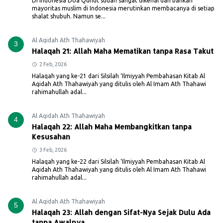
Di Indonesia Doa Qunut sudah sangat dikenal dan bahkan
mayoritas muslim di Indonesia merutinkan membacanya di setiap
shalat shubuh. Namun se...
Al Aqidah Ath Thahawiyah
3
Halaqah 21: Allah Maha Mematikan tanpa Rasa Takut
2 Feb, 2026
Halaqah yang ke-21 dari Silsilah ‘Ilmiyyah Pembahasan Kitab Al
Aqidah Ath Thahawiyah yang ditulis oleh Al Imam Ath Thahawi
rahimahullah adal...
Al Aqidah Ath Thahawiyah
4
Halaqah 22: Allah Maha Membangkitkan tanpa
Kesusahan
3 Feb, 2026
Halaqah yang ke-22 dari Silsilah ‘Ilmiyyah Pembahasan Kitab Al
Aqidah Ath Thahawiyah yang ditulis oleh Al Imam Ath Thahawi
rahimahullah adal...
Al Aqidah Ath Thahawiyah
5
Halaqah 23: Allah dengan Sifat-Nya Sejak Dulu Ada
tanpa Awalnya