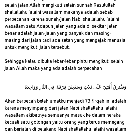
selain jalan Allah mengikuti selain sunnah Rasulullah
shallallahu 'alaihi wasallam makanya adalah sebab
perpecahan karena sunah/jalan Nabi shallallahu 'alaihi
wasallam satu Adapun jalan yang ada di sekitar jalan
benar adalah jalan-jalan yang banyak dan masing-
masing dari jalan tadi ada setan yang mengajak manusia
untuk mengikuti jalan tersebut.
Sehingga kalau dibuka lebar-lebar pintu mengikuti selain
jalan Allah maka yang ada adalah perpecahan
وَتَفْتَرِقُ أُمَّتِيْ عَلَى ثَلاَثٍ وَسَبْعِيْنَ فِرْقَةً. فِي النَّارِ وَوَاحِدَةٌ
Akan berpecah belah umatku menjadi 73 firqah ini adalah
karena menyimpang dari jalan Nabi shallallahu 'alaihi
wasallam akibatnya semuanya masuk ke dalam neraka
kecuali satu golongan yaitu orang yang terus memegang
dan berjalan di belakang Nabi shallallahu 'alaihi wasallam