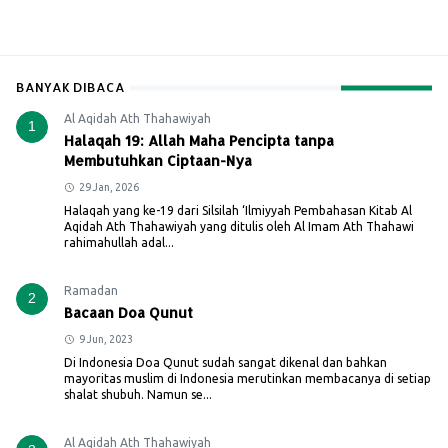
BANYAK DIBACA
Al Aqidah Ath Thahawiyah
1
Halaqah 19: Allah Maha Pencipta tanpa
Membutuhkan Ciptaan-Nya
29 Jan, 2026
Halaqah yang ke-19 dari Silsilah ‘Ilmiyyah Pembahasan Kitab Al
Aqidah Ath Thahawiyah yang ditulis oleh Al Imam Ath Thahawi
rahimahullah adal...
Ramadan
2
Bacaan Doa Qunut
9 Jun, 2023
Di Indonesia Doa Qunut sudah sangat dikenal dan bahkan
mayoritas muslim di Indonesia merutinkan membacanya di setiap
shalat shubuh. Namun se...
Al Aqidah Ath Thahawiyah