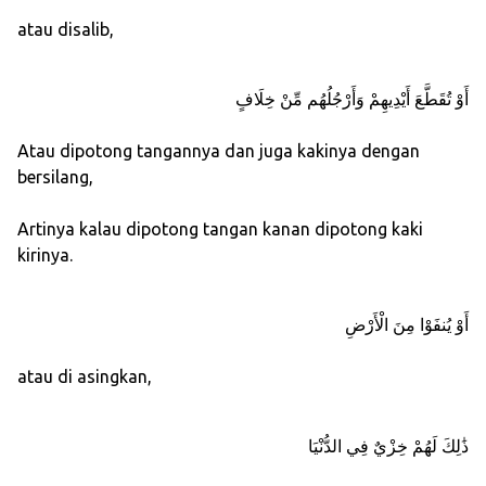
atau disalib,
أَوْ تُقَطَّعَ أَيْدِيهِمْ وَأَرْجُلُهُم مِّنْ خِلَافٍ
Atau dipotong tangannya dan juga kakinya dengan
bersilang,
Artinya kalau dipotong tangan kanan dipotong kaki
kirinya.
أَوْ يُنفَوْا مِنَ الْأَرْضِ
atau di asingkan,
ذَٰلِكَ لَهُمْ خِزْيٌ فِي الدُّنْيَا