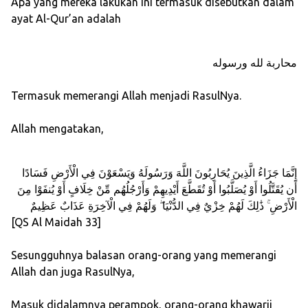
Apa yang mereka lakukan ini termasuk disebutkan dalam
ayat Al-Qur’an adalah
محاربة لله ورسوله
Termasuk memerangi Allah menjadi RasulNya.
Allah mengatakan,
إِنَّمَا جَزَاءُ الَّذِينَ يُحَارِبُونَ اللَّهَ وَرَسُولَهُ وَيَسْعَوْنَ فِي الْأَرْضِ فَسَادًا
أَن يُقَتَّلُوا أَوْ يُصَلَّبُوا أَوْ تُقَطَّعَ أَيْدِيهِمْ وَأَرْجُلُهُم مِّنْ خِلَافٍ أَوْ يُنفَوْا مِنَ
الْأَرْضِ ۚ ذَٰلِكَ لَهُمْ خِزْيٌ فِي الدُّنْيَا ۖ وَلَهُمْ فِي الْآخِرَةِ عَذَابٌ عَظِيمٌ
[QS Al Maidah 33]
Sesungguhnya balasan orang-orang yang memerangi
Allah dan juga RasulNya,
Masuk didalamnya perampok, orang-orang khawarij