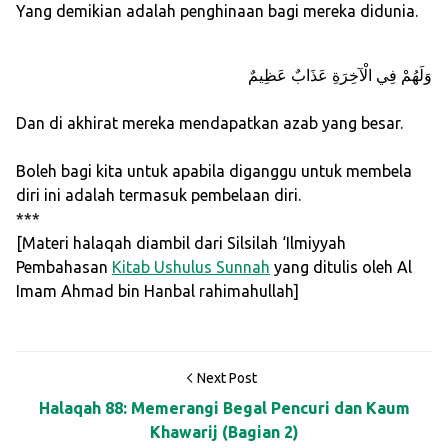
Yang demikian adalah penghinaan bagi mereka didunia.
وَلَهُمْ فِي الْآخِرَةِ عَذَابٌ عَظِيمٌ
Dan di akhirat mereka mendapatkan azab yang besar.
Boleh bagi kita untuk apabila diganggu untuk membela
diri ini adalah termasuk pembelaan diri.
***
[Materi halaqah diambil dari Silsilah ‘Ilmiyyah
Pembahasan
Kitab Ushulus Sunnah
yang ditulis oleh Al
Imam Ahmad bin Hanbal rahimahullah]
Next Post
Halaqah 88: Memerangi Begal Pencuri dan Kaum
Khawarij (Bagian 2)